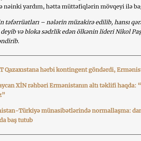
 nəinki yardım, hətta müttəfiqlərin mövqeyi ilə ba
 təfərrüatları – nələrin müzakirə edilib, hansı qəra
 deyib və bloka sədrlik edən ölkənin lideri Nikol Paş
ndirib.
 Qazaxıstana hərbi kontingent göndərdi, Ermənis
ycan XİN rəhbəri Ermənistanın altı təklifi haqda: “B
z”
istan-Türkiyə münasibətlərində normallaşma: dan
da baş tutub