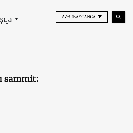
şqa
AZƏRBAYCANCA
lı sammit: