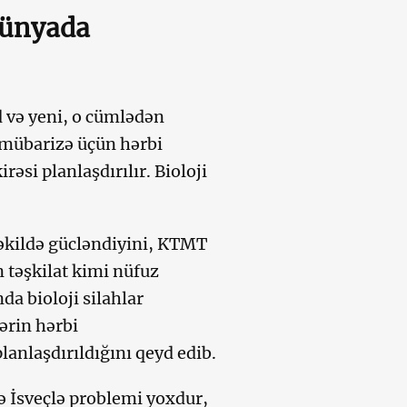
dünyada
 və yeni, o cümlədən
v mübarizə üçün hərbi
əsi planlaşdırılır. Bioloji
şəkildə gücləndiyini, KTMT
 təşkilat kimi nüfuz
da bioloji silahlar
ərin hərbi
planlaşdırıldığını qeyd edib.
və İsveçlə problemi yoxdur,