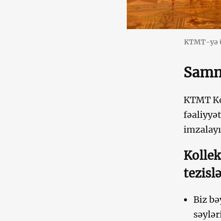
KTMT-yə üz
Sammi
KTMT Kol
fəaliyyə
imzalayı
Kollek
tezislə
Biz bə
səylər