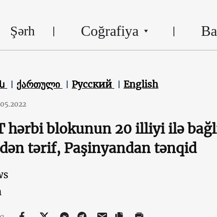
Coğrafiya
Ba
Şərh
են
ქართული
Русский
English
.05.2022
hərbi blokunun 20 illiyi ilə bağ
dən tərif, Paşinyandan tənqid
ws
n
aq