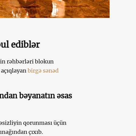
ul ediblər
in rəhbərləri blokun
i açıqlayan
birgə sənəd
ından bəyanatın əsas
kəsizliyin qorunması üçün
sınağından çıxıb.