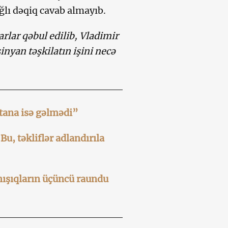
ğlı dəqiq cavab almayıb.
rlar qəbul edilib, Vladimir
inyan təşkilatın işini necə
tana isə gəlmədi”
u, təkliflər adlandırıla
ışıqların üçüncü raundu