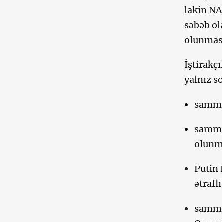
lakin NA
səbəb ol
olunması
İştirakç
yalnız s
sammit
sammi
olunm
Putin
ətrafl
sammit