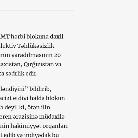
TMT hərbi blokuna daxil
lektiv Təhlükəsizlik
ının yaradılmasının 20
axıstan, Qırğızıstan və
a sədrlik edir.
əndiyini” bildirib,
iət etdiyi halda blokun
fə deyil ki, ötən ilin
eren ərazisinə müdaxilə
ənin hakimiyyət orqanları
 edib və indiyədək bu