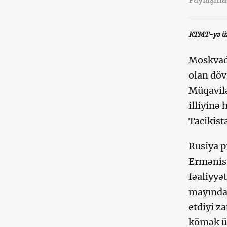
KTMT-yə üzv
Moskva
olan döv
Müqavilə
illiyinə
Tacikist
Rusiya p
Ermənist
fəaliyyət
mayınd
etdiyi z
kömək üç