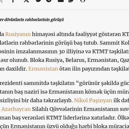
 dövlətlərin rəhbərlərinin görüşü
da
Rusiyanın
himayəsi altında fəaliyyət göstərən K
lətlərin rəhbərlərinin görüşü baş tutub. Sammit Kol
sinin imzalanmasının 30 illiyinə və KTMT təşkilat
 həsr olunub. Bloka Rusiya, Belarus, Ermənistan, Qaz
an daxildir.
Ermənistan
ötən ilin payızından təşkilat
rezidenti sammitdə təşkilatın “görünür şəkildə gücl
anın baş naziri isə Ermənistanın kömək üçün mürac
sizliyini bir daha təkrarlayıb.
Nikol Paşinyan
ilk də
a
Azərbaycan
Silahlı Qüvvələrinin Ermənistanın suv
aman baş verənləri KTMT liderlərinə xatırladır. Ölk
ün Ermənistanın üzvü olduğu hərbi bloka müraciət