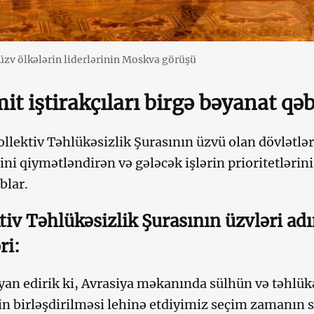
v ölkələrin liderlərinin Moskva görüşü
t iştirakçıları birgə bəyanat qəb
lektiv Təhlükəsizlik Şurasının üzvü olan dövlətlər
tini qiymətləndirən və gələcək işlərin prioritetlərin
blar.
tiv Təhlükəsizlik Şurasının üzvləri ad
ri:
yan edirik ki, Avrasiya məkanında sülhün və təhlü
in birləşdirilməsi lehinə etdiyimiz seçim zamanın 