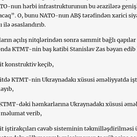
TO-nun hərbi infrastrukturunun bu ərazilərə geni
acaq”. O, bunu NATO-nun ABŞ tərəfindən xarici siyas
 ilə əsaslandırıb.
ıların açılış nitqlərindən sonra sammit bağlı qapılar
onda KTMT-nin baş katibi Stanislav Zas bəyan edib 
 konstruktiv keçib,
tdə KTMT-nin Ukraynadakı xüsusi əməliyyatda işt
ayıb,
 KTMT-dəki həmkarlarına Ukraynadakı xüsusi əməli
ı məlumat verib,
 iştirakçıları cavab sisteminin təkmilləşdirilməs