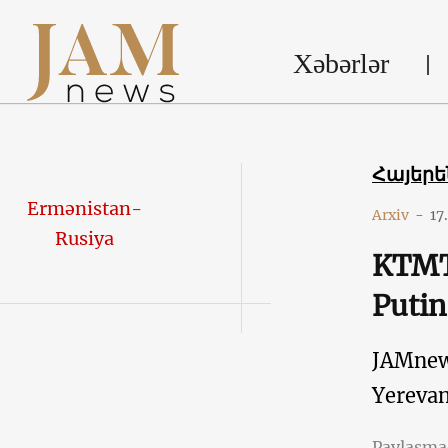
Xəbərlər
Հայեր
Ermənistan-
Arxiv
-
17
Rusiya
KTMT 
Putin
JAMne
Yereva
Paylaşm