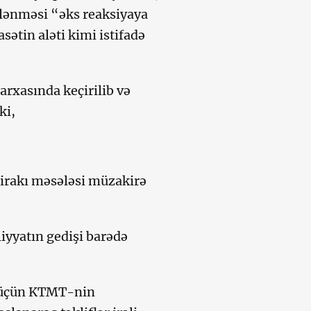
şlənməsi “əks reaksiyaya
ətin aləti kimi istifadə
 arxasında keçirilib və
ki,
irakı məsələsi müzakirə
yyatın gedişi barədə
i üçün KTMT-nin