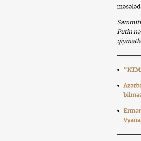
məsələdə
Sammitin
Putin nə
qiymətlə
“KTMT
Azərba
bilmə
Ermən
Vyana