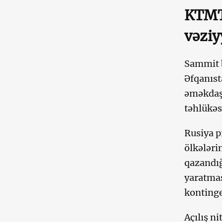
KTMT
vəziy
Sammit b
Əfqanıst
əməkdaşl
təhlükəs
Rusiya p
ölkələri
qazandığ
yaratmas
kontingen
Açılış n