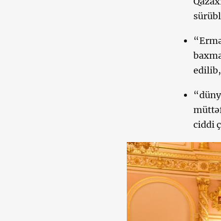
Qazaxı
sürübl
“Ermən
baxmay
edilib,
“dünya
müttəf
ciddi 