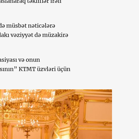
lanaraq təkliflər irəli
də müsbət nəticələrə
akı vəziyyət də müzakirə
asiyası və onun
asının” KTMT üzvləri üçün