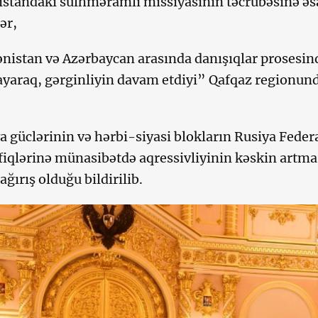
standakı sülhməramlı missiyasının təcrübəsinə əsas
ər,
istan və Azərbaycan arasında danışıqlar prosesin
araq, gərginliyin davam etdiyi” Qafqaz regionund
 güclərinin və hərbi-siyasi blokların Rusiya Feder
iqlərinə münasibətdə aqressivliyinin kəskin artm
çağırış olduğu bildirilib.