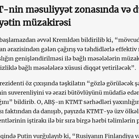
-nin məsuliyyət zonasında və 
yətin müzakirəsi
aşlamazdan əvvəl Kremldən bildirilib ki, “mövcud
an ərazisindən gələn çağırış və təhdidlərlə effekti
ığın genişləndirilməsi ilə bağlı məsələlərin müzakir
izliklə bağlı məsələlərə xüsusi diqqət yetiriləcək”.
rezidenti öz çıxışında təşkilatın “gözlə görüləcək 
nin suverenliyini və ərazi bütövlüyünü müdafiə edən
ını” bildirib. O, ABŞ-ın KTMT sərhədləri yaxınlığın
ı faktından da danışıb, payızda KTMT-yə üzv ölkəl
tlərinin iştirakı ilə bir sıra birgə hərbi təlimlərin 
itqində Putin vurğulayıb ki, “Rusiyanın Finlandiya 