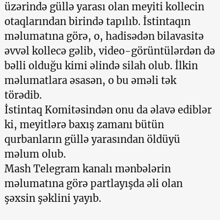
üzərində güllə yarası olan meyiti kollecin
otaqlarından birində tapılıb. İstintaqın
məlumatına görə, o, hadisədən bilavasitə
əvvəl kollecə gəlib, video-görüntülərdən də
bəlli olduğu kimi əlində silah olub. İlkin
məlumatlara əsasən, o bu əməli tək
törədib.
İstintaq Komitəsindən onu da əlavə ediblər
ki, meyitlərə baxış zamanı bütün
qurbanların güllə yarasından öldüyü
məlum olub.
Mash Telegram kanalı mənbələrin
məlumatına görə partlayışda əli olan
şəxsin şəklini yayıb.