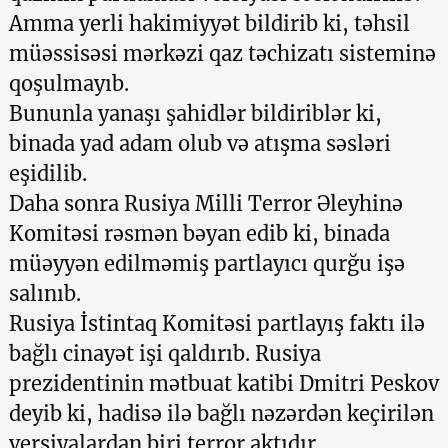
Amma yerli hakimiyyət bildirib ki, təhsil
müəssisəsi mərkəzi qaz təchizatı sisteminə
qoşulmayıb.
Bununla yanaşı şahidlər bildiriblər ki,
binada yad adam olub və atışma səsləri
eşidilib.
Daha sonra Rusiya Milli Terror Əleyhinə
Komitəsi rəsmən bəyan edib ki, binada
müəyyən edilməmiş partlayıcı qurğu işə
salınıb.
Rusiya İstintaq Komitəsi partlayış faktı ilə
bağlı cinayət işi qaldırıb. Rusiya
prezidentinin mətbuat katibi Dmitri Peskov
deyib ki, hadisə ilə bağlı nəzərdən keçirilən
versiyalardan biri terror aktıdır.