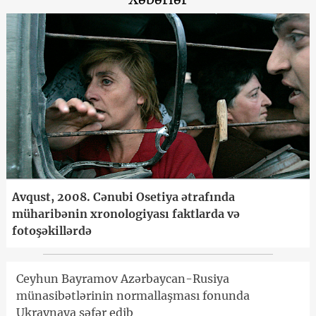
Avqust, 2008. Cənubi Osetiya ətrafında
müharibənin xronologiyası faktlarda və
fotoşəkillərdə
Ceyhun Bayramov Azərbaycan-Rusiya
münasibətlərinin normallaşması fonunda
Ukraynaya səfər edib