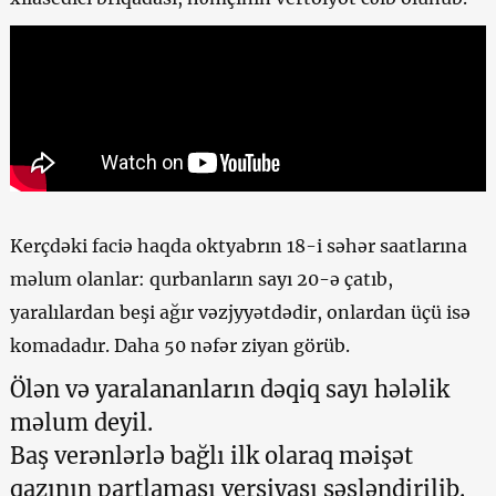
Kerçdəki faciə haqda oktyabrın 18-i səhər saatlarına
məlum olanlar: qurbanların sayı 20-ə çatıb,
yaralılardan beşi ağır vəzjyyətdədir, onlardan üçü isə
komadadır. Daha 50 nəfər ziyan görüb.
Ölən və yaralananların dəqiq sayı hələlik
məlum deyil.
Baş verənlərlə bağlı ilk olaraq məişət
qazının partlaması versiyası səsləndirilib.