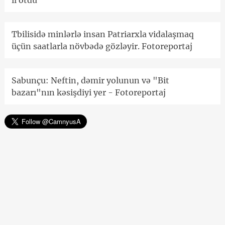
il ötdü
Tbilisidə minlərlə insan Patriarxla vidalaşmaq
üçün saatlarla növbədə gözləyir. Fotoreportaj
Sabunçu: Neftin, dəmir yolunun və "Bit
bazarı"nın kəsişdiyi yer - Fotoreportaj