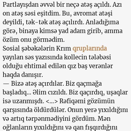
Partlayışdan əvvəl bir neçə atəş açıldı. Azı
on atəş səsi eşitdim. Bu, avromat atəşi
deyildi, tək-tək atəş açılırdı. Anladığıma
görə, binaya kimsə yad adam girib, amma
özüm onu görmədim.
Sosial şəbəkələrin Krım
qruplarında
yayılan səs yazısında kollecin tələbəsi
olduğu ehtimal edilən qız baş verənlər
haqda danışır.
— Bizə atəş açırdılar. Biz qaçmağa
başladıq… Əlim cızıldı. Biz qaçırdıq, uşaqlar
isə uzanmışdı. <…> Rəfiqəmi gözümün
qarşısında öldürdülər. Onun yerə yıxıldığını
və artıq tərpənmədiyini gördüm. Mən
oğlanların yıxıldığını və qan fışqırdığını