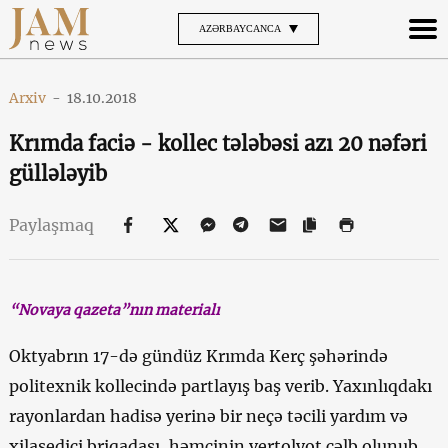
AZƏRBAYCANCA
Arxiv
-
18.10.2018
Krımda faciə - kollec tələbəsi azı 20 nəfəri
güllələyib
Paylaşmaq
“Novaya qazeta”nın materialı
Oktyabrın 17-də gündüz Krımda Kerç şəhərində
politexnik kollecində partlayış baş verib. Yaxınlıqdakı
rayonlardan hadisə yerinə bir neçə təcili yardım və
xilasedici briqadası, həmçinin vertolyot cəlb olunub.