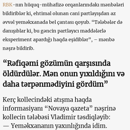
RBK
-nın hüquq-mühafizə orqanlarındakı mənbələri
bildiriblər ki, ehtimal olunan cani partlayışdan az
əvvəl yeməkxanada bel çantası qoyub. “Tələbələr də
danışıblar ki, bu gəncin partlayıcı maddələrlə
eksperiment apardığı haqda eşidiblər”, – mənbə
nəşrə bildirib.
“Rəfiqəmi gözümün qarşısında
öldürdülər. Mən onun yıxıldığını və
daha tərpənmədiyini gördüm”
Kerç kollecindəki atışma haqda
informasiyanı “Novaya qazeta” nəşrinə
kollecin tələbəsi Vladimir təsdiqləyib:
— Yeməkxananın yaxınlığında idim.