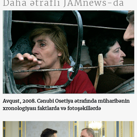
Daha ətraflı JAMnews-da
Avqust, 2008. Cənubi Osetiya ətrafında müharibənin
xronologiyası faktlarda və fotoşəkillərdə