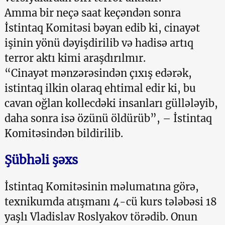
Amma bir neçə saat keçəndən sonra
İstintaq Komitəsi bəyan edib ki, cinayət
işinin yönü dəyişdirilib və hadisə artıq
terror aktı kimi araşdırılmır.
“Cinayət mənzərəsindən çıxış edərək,
istintaq ilkin olaraq ehtimal edir ki, bu
cavan oğlan kollecdəki insanları güllələyib,
daha sonra isə özünü öldürüb”, – İstintaq
Komitəsindən bildirilib.
Şübhəli şəxs
İstintaq Komitəsinin məlumatına görə,
texnikumda atışmanı 4-cü kurs tələbəsi 18
yaşlı Vladislav Roslyakov törədib. Onun