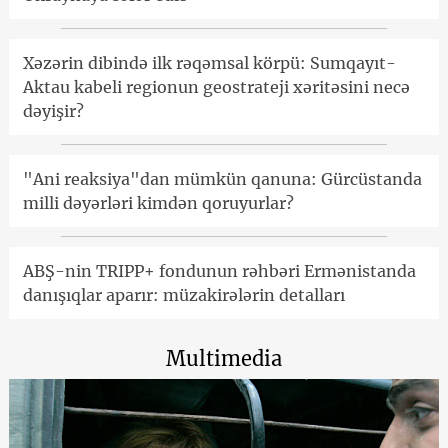
Xəzərin dibində ilk rəqəmsal körpü: Sumqayıt-
Aktau kabeli regionun geostrateji xəritəsini necə
dəyişir?
"Ani reaksiya"dan mümkün qanuna: Gürcüstanda
milli dəyərləri kimdən qoruyurlar?
ABŞ-nin TRIPP+ fondunun rəhbəri Ermənistanda
danışıqlar aparır: müzakirələrin detalları
Multimedia