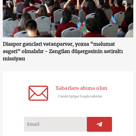
Diaspor gəncləri vətənpərvər, yoxsa “məlumat
əsgəri” olmalıdır - Zəngilan düşərgəsinin sətiraltı
missiyası
Xəbərlərə abunə olun
Cənubi Qafqaz haqda xəbərlər