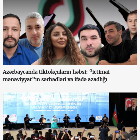
Azərbaycanda tiktokçuların həbsi: “ictimai
mənəviyyat”ın sərhədləri və ifadə azadlığı