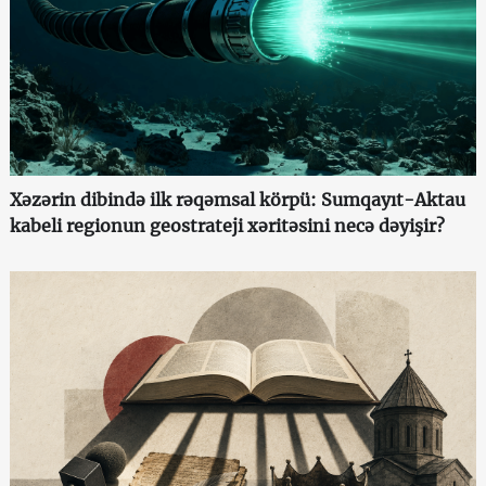
Xəzərin dibində ilk rəqəmsal körpü: Sumqayıt-Aktau
kabeli regionun geostrateji xəritəsini necə dəyişir?