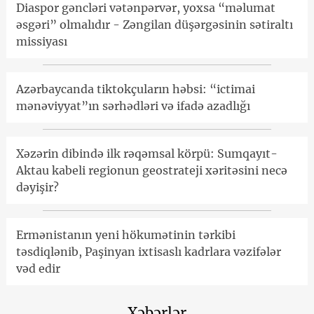
Diaspor gəncləri vətənpərvər, yoxsa “məlumat
əsgəri” olmalıdır - Zəngilan düşərgəsinin sətiraltı
missiyası
Azərbaycanda tiktokçuların həbsi: “ictimai
mənəviyyat”ın sərhədləri və ifadə azadlığı
Xəzərin dibində ilk rəqəmsal körpü: Sumqayıt-
Aktau kabeli regionun geostrateji xəritəsini necə
dəyişir?
Ermənistanın yeni hökumətinin tərkibi
təsdiqlənib, Paşinyan ixtisaslı kadrlara vəzifələr
vəd edir
Xəbərlər