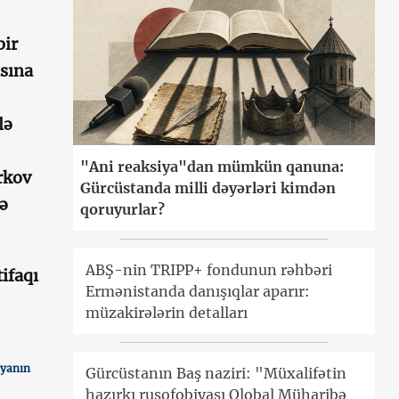
bir
asına
lə
"Ani reaksiya"dan mümkün qanuna:
rkov
Gürcüstanda milli dəyərləri kimdən
ə
qoruyurlar?
ABŞ-nin TRIPP+ fondunun rəhbəri
ifaqı
Ermənistanda danışıqlar aparır:
müzakirələrin detalları
iyanın
Gürcüstanın Baş naziri: "Müxalifətin
hazırkı rusofobiyası Qlobal Müharibə