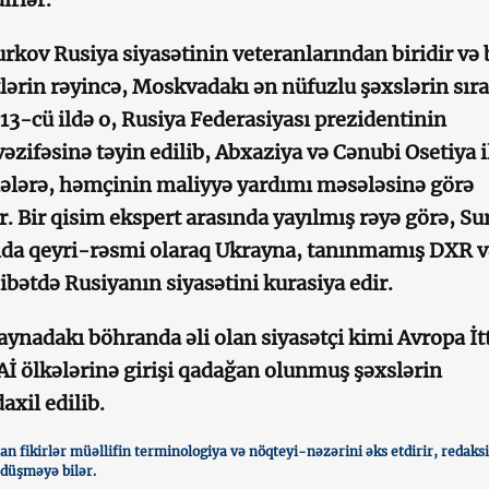
urkov Rusiya siyasətinin veteranlarından biridir və 
lərin rəyincə, Moskvadakı ən nüfuzlu şəxslərin sır
013-cü ildə o, Rusiya Federasiyası prezidentinin
əzifəsinə təyin edilib, Abxaziya və Cənubi Osetiya i
lələrə, həmçinin maliyyə yardımı məsələsinə görə
. Bir qisim ekspert arasında yayılmış r
əyə görə, Su
da qeyri-rəsmi olaraq Ukrayna, tanınmamış DXR v
ətdə Rusiyanın siyasətini kurasiya edir.
ynadakı böhranda əli olan siyasətçi kimi Avropa İtt
Aİ ölkələrinə girişi qadağan olunmuş şəxslərin
axil edilib.
n fikirlər müəllifin terminologiya və nöqteyi-nəzərini əks etdirir, redaks
düşməyə bilər.