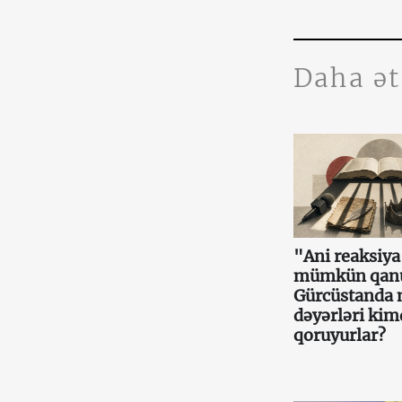
Daha ə
"Ani reaksiy
mümkün qan
Gürcüstanda m
dəyərləri ki
qoruyurlar?