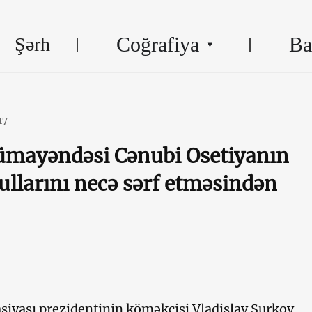
Coğrafiya
Ba
Şərh
17
ümayəndəsi Cənubi Osetiyanın
ullarını necə sərf etməsindən
siyası prezidentinin köməkçisi Vladislav Surkov