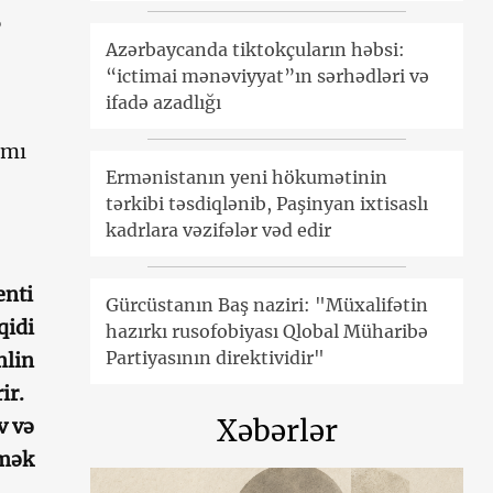
”
Azərbaycanda tiktokçuların həbsi:
“ictimai mənəviyyat”ın sərhədləri və
ifadə azadlığı
ımı
Ermənistanın yeni hökumətinin
tərkibi təsdiqlənib, Paşinyan ixtisaslı
kadrlara vəzifələr vəd edir
enti
Gürcüstanın Baş naziri: "Müxalifətin
qidi
hazırkı rusofobiyası Qlobal Müharibə
Partiyasının direktividir"
mlin
ir.
Xəbərlər
v və
rmək