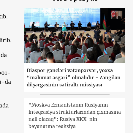
a
xıb.
irib.
ada
Diaspor gəncləri vətənpərvər, yoxsa
001-
“məlumat əsgəri” olmalıdır - Zəngilan
 9-da
düşərgəsinin sətiraltı missiyası
"Moskva Ermənistanın Rusiyanın
yada
inteqrasiya strukturlarından çıxmasına
nail olacaq": Rusiya XKX-nin
bəyanatına reaksiya