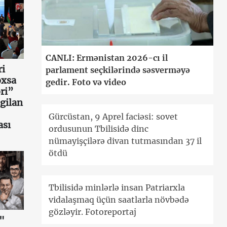
CANLI: Ermənistan 2026-cı il
ri
parlament seçkilərində səsverməyə
oxsa
gedir. Foto və video
ri”
gilan
Gürcüstan, 9 Aprel faciəsi: sovet
ası
ordusunun Tbilisidə dinc
nümayişçilərə divan tutmasından 37 il
ötdü
Tbilisidə minlərlə insan Patriarxla
vidalaşmaq üçün saatlarla növbədə
gözləyir. Fotoreportaj
"