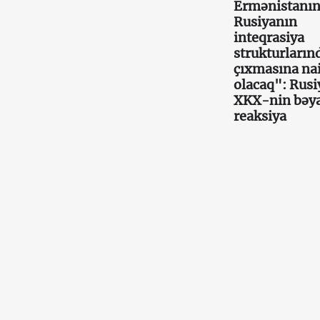
Ermənistanı
Rusiyanın
inteqrasiya
strukturların
çıxmasına nai
olacaq": Rusi
XKX-nin bəy
reaksiya