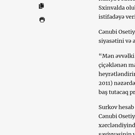
Sxinvalda olu
istifadəyə ver
Cənubi Osetiy
siyasətini və 
“Mən əvvəlki
çiçəklənən mə
heyrətləndiri
2011) nəzərdə
baş tutacaq pr
Surkov hesab 
Cənubi Osetiy
xərcləndiyind
səviyyəsinin 