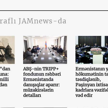
traflı JAMnews-da
a"dan
ABŞ-nin TRIPP+
Ermənistanın y
una:
fondunun rəhbəri
hökumətinin tə
illi
Ermənistanda
təsdiqlənib,
mdən
danışıqlar aparır:
Paşinyan ixtisa
müzakirələrin
kadrlara vəzifə
detalları
vəd edir