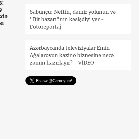
s:
9
Sabunçu: Neftin, dəmir yolunun və
kdə
"Bit bazarı"nın kəsişdiyi yer -
sı
Fotoreportaj
Azərbaycanda televiziyalar Emin
Ağalarovun kazino biznesinə necə
zəmin hazırlayır? - VİDEO