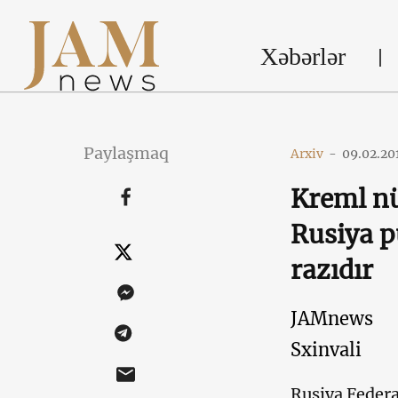
Xəbərlər
Paylaşmaq
Arxiv
-
09.02.20
Kreml n
Rusiya p
razıdır
JAMnews
Sxinvali
Rusiya Federa