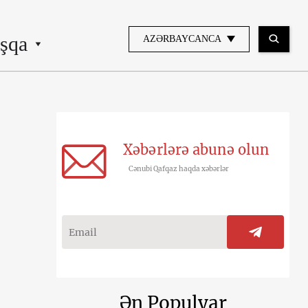
şqa
AZƏRBAYCANCA
Xəbərlərə abunə olun
Cənubi Qafqaz haqda xəbərlər
Ən Populyar