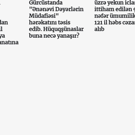
n
Gürcüstanda
üzrə yekun icla
"Ənənəvi Dəyərlərin
ittiham edilən 
Müdafiəsi"
nəfər ümumili
dan
hərəkatını təsis
121 il həbs cəza
l
edib. Hüquqşünaslar
alıb
ya
buna necə yanaşır?
anatına