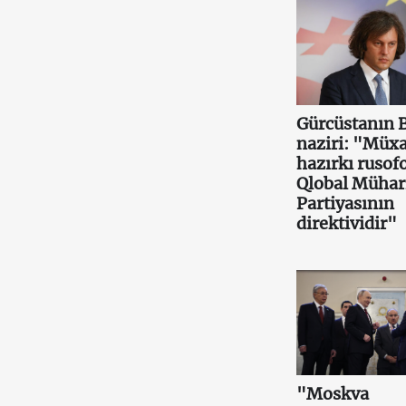
Gürcüstanın 
naziri: "Müxa
hazırkı rusof
Qlobal Mühar
Partiyasının
direktividir"
"Moskva