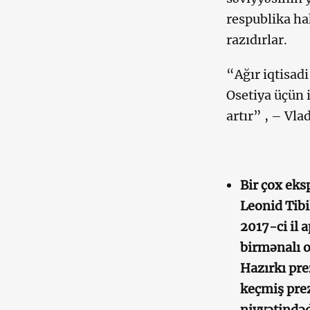
respublika ha
razıdırlar.
“Ağır iqtisad
Osetiya üçün 
artır” , – Vla
Bir çox eks
Leonid Tibi
2017-ci il 
birmənalı o
Hazırkı pre
keçmiş prez
niyyətindəd