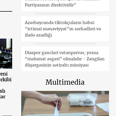
Partiyasının direktividir"
Azərbaycanda tiktokçuların həbsi:
“ictimai mənəviyyat”ın sərhədləri və
ifadə azadlığı
Diaspor gəncləri vətənpərvər, yoxsa
“məlumat əsgəri” olmalıdır - Zəngilan
düşərgəsinin sətiraltı missiyası
eni
rkibi
Multimedia
slı
lər