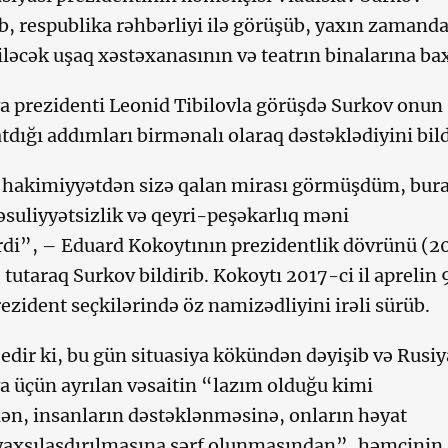
b, respublika rəhbərliyi ilə görüşüb, yaxın zamand
iləcək uşaq xəstəxanasının və teatrın binalarına ba
a prezidenti Leonid Tibilovla görüşdə Surkov onun
atdığı addımları birmənalı olaraq dəstəklədiyini bild
 hakimiyyətdən sizə qalan mirası görmüşdüm, bur
suliyyətsizlik və qeyri-peşəkarlıq məni
rdi”, – Eduard Kokoytının prezidentlik dövrünü (2
 tutaraq Surkov bildirib. Kokoytı 2017-ci il aprelin
ezident seçkilərində öz namizədliyini irəli sürüb.
edir ki, bu gün situasiya kökündən dəyişib və Rusi
a üçün ayrılan vəsaitin “lazım olduğu kimi
ən, insanların dəstəklənməsinə, onların həyat
yaxşılaşdırılmasına sərf olunmasından”, həmçinin