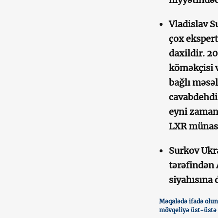
Vladislav S
çox ekspert
daxildir. 2
köməkçisi v
bağlı məsə
cavabdehdir
eyni zaman
LXR münasib
Surkov Ukra
tərəfindən 
siyahısına d
Məqalədə ifadə oluna
mövqeliyə üst-üstə 