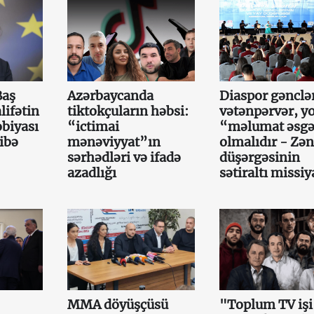
Baş
Azərbaycanda
Diaspor gənclə
lifətin
tiktokçuların həbsi:
vətənpərvər, y
obiyası
“ictimai
“məlumat əsgə
ibə
mənəviyyat”ın
olmalıdır - Zən
sərhədləri və ifadə
düşərgəsinin
azadlığı
sətiraltı missiy
MMA döyüşçüsü
"Toplum TV işi