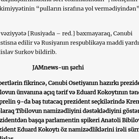
kimiyyətinin “pulların israfına yol vermədiyindən
i vəziyyətə [Rusiyada – red.] baxmayaraq, Cənubi
istisna edilir və Rusiyanın respublikaya maddi yard
dislav Surkov bildirib.
JAMnews-un şərhi
pertlərin fikrincə, Cənubi Osetiyanın hazırkı prezid
lovun ünvanına açıq tərif və Eduard Kokoytının tən
aprelin 9-da baş tutacaq prezident seçkilərində Kre
laraq Tibilovun namizədliyini dəstəklədiyini göstər
zidentdən başqa parlamentin spikeri Anatoli Bibilo
ident Eduard Kokoytı öz namizədliklərini irəli sü
irlər.