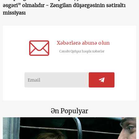
əsgəri” olmalıdır - Zəngilan düşərgəsinin sətiraltı
missiyası
Xəbərlərə abunə olun
Cənubi Qafqaz haqda xəbərlər
Ən Populyar