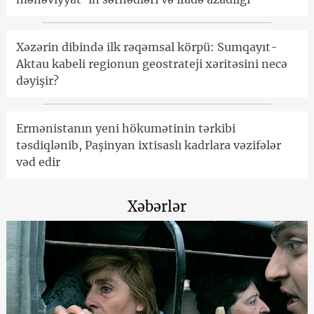
Xəzərin dibində ilk rəqəmsal körpü: Sumqayıt-
Aktau kabeli regionun geostrateji xəritəsini necə
dəyişir?
Ermənistanın yeni hökumətinin tərkibi
təsdiqlənib, Paşinyan ixtisaslı kadrlara vəzifələr
vəd edir
Xəbərlər