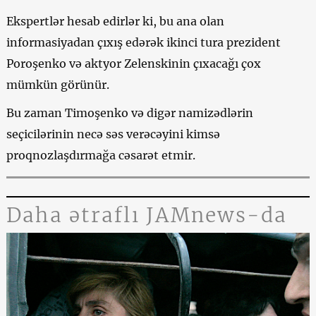
Ekspertlər hesab edirlər ki, bu ana olan
informasiyadan çıxış edərək ikinci tura prezident
Poroşenko və aktyor Zelenskinin çıxacağı çox
mümkün görünür.
Bu zaman Timoşenko və digər namizədlərin
seçicilərinin necə səs verəcəyini kimsə
proqnozlaşdırmağa cəsarət etmir.
Daha ətraflı JAMnews-da