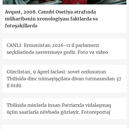
Avqust, 2008. Cənubi Osetiya ətrafında
müharibənin xronologiyası faktlarda və
fotoşəkillərdə
CANLI: Ermənistan 2026-cı il parlament
seçkilərində səsverməyə gedir. Foto və video
Gürcüstan, 9 Aprel faciəsi: sovet ordusunun
Tbilisidə dinc nümayişçilərə divan tutmasından 37
il ötdü
Tbilisidə minlərlə insan Patriarxla vidalaşmaq
üçün saatlarla növbədə gözləyir. Fotoreportaj