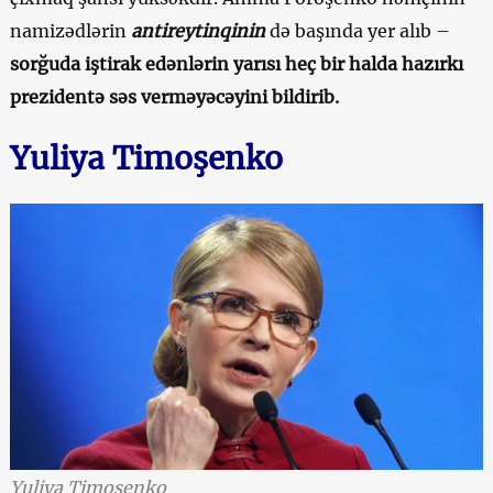
namizədlərin
antireytinqinin
də başında yer alıb –
sorğuda iştirak edənlərin yarısı heç bir halda hazırkı
prezidentə səs verməyəcəyini bildirib.
Yuliya Timoşenko
Yuliya Timoşenko