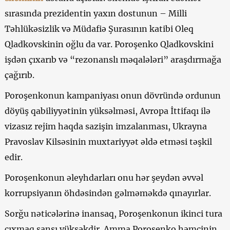
sırasında prezidentin yaxın dostunun – Milli
Təhlükəsizlik və Müdafiə Şurasının katibi Oleq
Qladkovskinin oğlu da var. Poroşenko Qladkovskini
işdən çıxarıb və “rezonanslı məqalələri” araşdırmağa
çağırıb.
Poroşenkonun kampaniyası onun dövründə ordunun
döyüş qabiliyyətinin yüksəlməsi, Avropa İttifaqı ilə
vizasız rejim haqda sazişin imzalanması, Ukrayna
Pravoslav Kilsəsinin muxtariyyət əldə etməsi təşkil
edir.
Poroşenkonun əleyhdarları onu hər şeydən əvvəl
korrupsiyanın öhdəsindən gəlməməkdə qınayırlar.
Sorğu nəticələrinə inansaq, Poroşenkonun ikinci tura
çıxmaq şansı yüksəkdir. Amma Poroşenko həmçinin