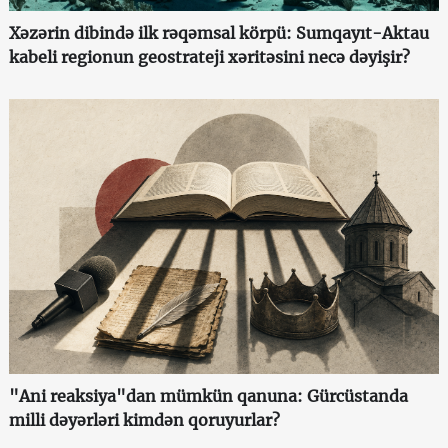
Xəzərin dibində ilk rəqəmsal körpü: Sumqayıt-Aktau
kabeli regionun geostrateji xəritəsini necə dəyişir?
"Ani reaksiya"dan mümkün qanuna: Gürcüstanda
milli dəyərləri kimdən qoruyurlar?