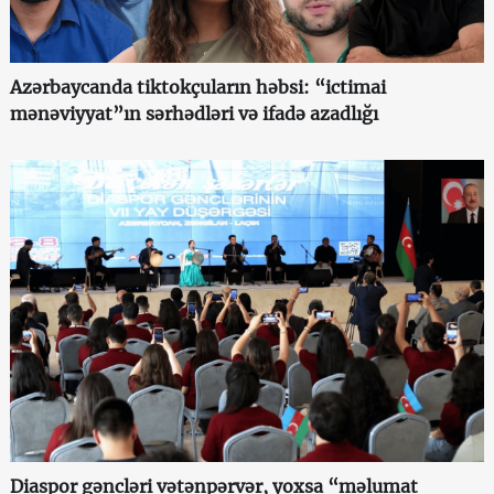
Azərbaycanda tiktokçuların həbsi: “ictimai
mənəviyyat”ın sərhədləri və ifadə azadlığı
Diaspor gəncləri vətənpərvər, yoxsa “məlumat