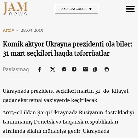
AZƏRBAYCANCA
Arxiv
-
28.03.2019
Komik aktyor Ukrayna prezidenti ola bilər:
31 mart seçkiləri haqda təfərrüatlar
Paylaşmaq
Ukraynada prezident seçkiləri martın 31-də, kifayət
qədər ekstremal vəziyyətdə keçiriləcək.
2013-cü ildən Şərqi Ukraynada Rusiyanın dəstəklədiyi
tanınmamış Donetsk və Luqansk respublikaları
ətrafında silahlı münaqişə gedir. Ukraynada