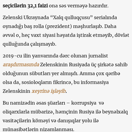
seçicilərin 32,1 faizi
ona səs verməyə hazırdır.
Zelenski Ukraynada “Xalq qulluqçusu” serialında
oynadığı baş rolla (prezident) məşhurlaşıb. Daha
əvvəl o, heç vaxt siyasi həyatda iştirak etməyib, dövlət
qulluğunda çalışmayıb.
2019-cu ilin yanvarında dərc olunan jurnalist
araşdırmasında
Zelenskinin Rusiyada üç şirkətə sahib
olduğunun sübutları yer almışdı. Amma çox qəribə
olsa da, sosioloqların fikrincə, bu informasiya
Zelenskinin
xeyrinə işləyib
.
Bu namizədin əsas şüarları – korrupsiya və
oliqarxlarla mübarizə, həmçinin Rusiya ilə beynəlxalq
vasitəçilərin köməyi və danışıqlar yolu ilə
münasibətlərin nizamlanması.