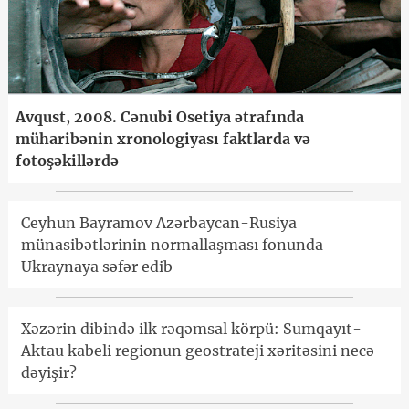
Avqust, 2008. Cənubi Osetiya ətrafında
müharibənin xronologiyası faktlarda və
fotoşəkillərdə
Ceyhun Bayramov Azərbaycan-Rusiya
münasibətlərinin normallaşması fonunda
Ukraynaya səfər edib
Xəzərin dibində ilk rəqəmsal körpü: Sumqayıt-
Aktau kabeli regionun geostrateji xəritəsini necə
dəyişir?