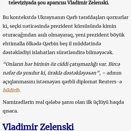
televiziyada şou aparıcısı Vladimir Zelenski.
Bu kontekstdə Ukraynanın Qərb tərəfdaşları qorxurlar
ki, seçki nəticəsində prezident kürsüsündə kimin
oturacağından asılı olmayaraq, yeni prezident böyük
ehtimalla ölkədə Qərbin beş il müddətində
dəstəklədiyi islahatları sürətləndirə bilməyəcək.
“Onların hər birinin öz ciddi çatışmazlığı var. Bircə
nəfər də yoxdur ki, ürəklə dəstəkləyəsən”, –
adının
açıqlanmasını istəməyən qərbli diplomat Reuters-ə
bildirib.
Namizədlərin real qələbə şansı olan ilk üçlüyü haqda
qısaca.
Vladimir Zelenski