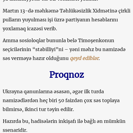
Martın 13-də məhkəmə Təhlükəsizlik Xidmətinə çirkli
pulların yuyulması işi üzrə partiyanın hesablarını
yoxlamaq icazəsi verib.
Amma sosioloqlar bununla belə Timoşenkonun
seçicilərinin “stabilliyi”ni – yəni məhz bu namizədə
səs verməyə hazır olduğunu
qeyd ediblər
.
Proqnoz
Ukrayna qanunlarına əsasən, əgər ilk turda
namizədlərdən heç biri 50 faizdən çox səs toplaya
bilmirsə, ikinci tur təyin edilir.
Hazırda bu, hadisələrin inkişafı ilə bağlı ən mümkün
ssenaridir.