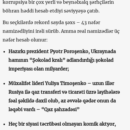
korrupsiya bir çox yerli və beynəlxalq şərhçilərin
böhran həddi hesab etdiyi səviyyəyə çatıb.
Bu seçkilərdə rekord sayda şəxs – 43 nəfər
namizədliyini irəli sürüb. Amma real namizədlər üç
nəfər hesab olunur:
Hazırkı prezident Pyotr Poroşenko, Ukraynada
hamının “Şokolad kralı” adlandırdığı şokolad
imperiyası olan milyarder;
Müxalifət lideri Yuliya Timoşenko – uzun illər
Rusiya ilə qaz transferi və ticarəti üzrə layihələrə
fəal şəkildə daxil olub, az əvvələ qədər onun da
ləqəbi vardı – “Qaz şahzadəsi”
Heç bir siyasi təcrübəsi olmayan komik aktyor,