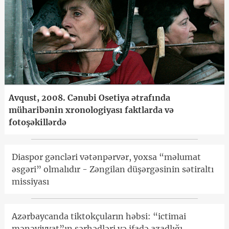
Avqust, 2008. Cənubi Osetiya ətrafında
müharibənin xronologiyası faktlarda və
fotoşəkillərdə
Diaspor gəncləri vətənpərvər, yoxsa “məlumat
əsgəri” olmalıdır - Zəngilan düşərgəsinin sətiraltı
missiyası
Azərbaycanda tiktokçuların həbsi: “ictimai
mənəviyyat”ın sərhədləri və ifadə azadlığı