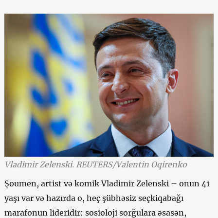
Vladimir Zelenski. REUTERS/Valentin Oqirenko
Şoumen, artist və komik Vladimir Zelenski – onun 41
yaşı var və hazırda o, heç şübhəsiz seçkiqabağı
marafonun lideridir: sosioloji sorğulara əsasən,