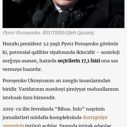
Pyotr Poroşenko. REUTERS/Qleb Qaraniç
Hazırkı prezident 52 yaşlı Pyotr Poroşenko görünür
ki, potensial qaliblər siyahısında ikincidir – sosioloji
sorğuya əsasən, hazırda
seçicilərin 17,1 faizi
ona səs
verməyə hazırdır.
Poroşenko Ukraynanın ən zəngin insanlarından
biridir. Varidatının mənbəyi şirniyyat məhsullarının
istehsalı üzrə biznesdir.
2019-cu ilin fevralında “Bihus. Info” nəşrinin
jurnalistləri müdafiə kompleksində
korrupsiya
sxeminin
üstünü açıblar. Sxemdə iştirak edənlər