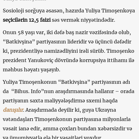
Sosioloji sorğuya əsasən, hazırda Yuliya Timoşenkoya
seçicilərin 12,5 faizi
səs vermək niyyətindədir.
Onun 58 yaşı var, iki dəfə baş nazir vəzifəsində olub,
“Batkivşina” partiyasının lideridir və üçüncü dəfədir
ki, prezidentliyə namizədliyini irəli sürüb. Timoşenko
prezident Yanukoviç dövründə korrupsiya ittihamı ilə
məhbus həyatı yaşayıb.
Yuliya Timoşenkonun “Batkivşina” partiyasının adı
da “Bihus. Info”nun araşdırmasında hallanır – orada
partiyanın saxta maliyyələşdirmə sxemi haqda
danışılır
. Araşdırmada deyilir ki, guya Ukrayna
vətəndaşları Timoşenkonun partiyasına milyonlarla
vəsait ianə edir, amma çoxları bundan xəbərsizdir və
ya ümumiyyətlə elə bir vəsaitləri yoxdur.