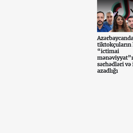
Azərbaycand
tiktokçuların 
“ictimai
mənəviyyat”
sərhədləri və 
azadlığı