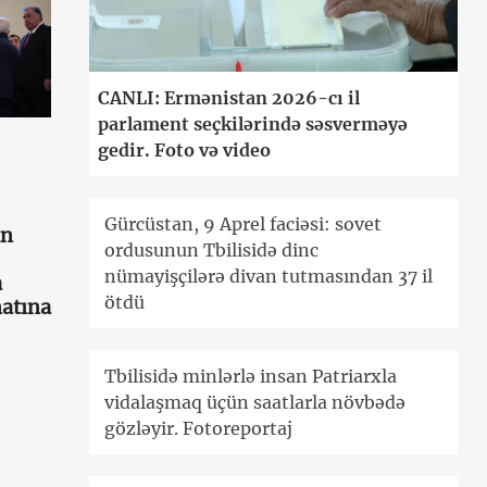
CANLI: Ermənistan 2026-cı il
parlament seçkilərində səsverməyə
gedir. Foto və video
Gürcüstan, 9 Aprel faciəsi: sovet
an
ordusunun Tbilisidə dinc
nümayişçilərə divan tutmasından 37 il
a
ötdü
atına
Tbilisidə minlərlə insan Patriarxla
vidalaşmaq üçün saatlarla növbədə
gözləyir. Fotoreportaj