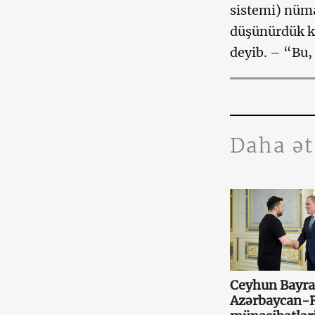
sistemi) nüma
düşünürdük ki
deyib. – “Bu, 
Daha ə
Ceyhun Bayr
Azərbaycan-