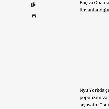
Buş və Obama
ünvanlandığı
Nyu Yorkda çı
populizmi və 
siyasətin “su