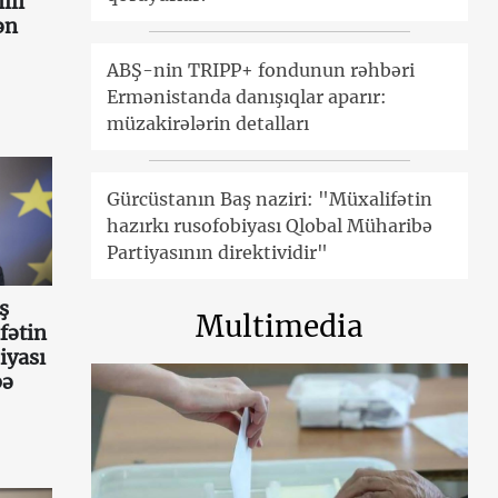
lli
ən
ABŞ-nin TRIPP+ fondunun rəhbəri
Ermənistanda danışıqlar aparır:
müzakirələrin detalları
Gürcüstanın Baş naziri: "Müxalifətin
hazırkı rusofobiyası Qlobal Müharibə
Partiyasının direktividir"
ş
Multimedia
fətin
iyası
bə