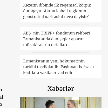
Xəzərin dibində ilk rəqəmsal körpü:
Sumqayıt-Aktau kabeli regionun
geostrateji xəritəsini necə dəyişir?
ABŞ-nin TRIPP+ fondunun rəhbəri
Ermənistanda danışıqlar aparır:
müzakirələrin detalları
Ermənistanın yeni hökumətinin
tərkibi təsdiqlənib, Paşinyan ixtisaslı
kadrlara vəzifələr vəd edir
Xəbərlər
n
al
yə