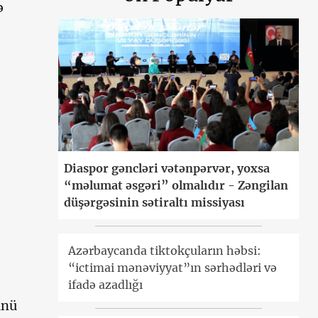
ə
Diaspor gəncləri vətənpərvər, yoxsa
“məlumat əsgəri” olmalıdır - Zəngilan
düşərgəsinin sətiraltı missiyası
Azərbaycanda tiktokçuların həbsi:
“ictimai mənəviyyat”ın sərhədləri və
ifadə azadlığı
ünü