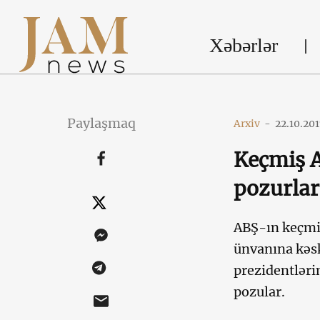
Xəbərlər
Paylaşmaq
Arxiv
-
22.10.201
Keçmiş A
pozurlar
ABŞ-ın keçmiş
ünvanına kəsk
prezidentləri
pozular.