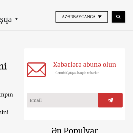
şqa
AZƏRBAYCANCA
Xəbərlərə abunə olun
ni
Cənubi Qafqaz haqda xəbərlər
ampın
sini
Ən Populyar