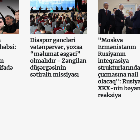
a
Diaspor gəncləri
"Moskva
həbsi:
vətənpərvər, yoxsa
Ermənistanın
“məlumat əsgəri”
Rusiyanın
ın
olmalıdır - Zəngilan
inteqrasiya
ifadə
düşərgəsinin
strukturlarınd
sətiraltı missiyası
çıxmasına nail
olacaq": Rusiy
XKX-nin bəyan
reaksiya