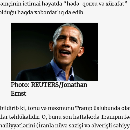
 həmçinin ictimai həyatda “hədə-qorxu və xürafat”
olduğu haqda xəbərdarlıq da edib.
Photo: REUTERS/Jonathan
Ernst
bildirib ki, tonu və məzmunu Tramp üslubunda ola
tlar təhlükəlidir. O, bunu son həftələrdə Trampın fə
ailiyyətlərini (İranla nüvə sazişi və əlverişli səhiy