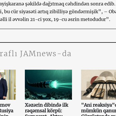
yişkaranə şəkildə dağıtmaq cəhdindən sonra edib.
, bu cür siyasəti artıq zibilliyə göndərmişik”, – O
əlli il əvvəlin 21-ci yox, 19-cu əsrin metodudur”.
traflı JAMnews-da
amov
Xəzərin dibində ilk
"Ani reaksiya"
Rusiya
rəqəmsal körpü:
mümkün qanun