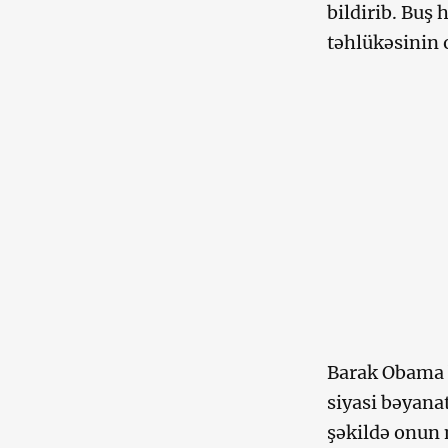
bildirib. Buş
təhlükəsinin 
Barak Obama 
siyasi bəyana
şəkildə onun n