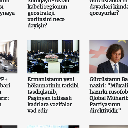
inin
Sumqayıt-Aktau
Gürcüstanda mi
sı
kabeli regionun
dəyərləri kimd
aynaya
geostrateji
qoruyurlar?
xəritəsini necə
dəyişir?
PP+
Ermənistanın yeni
Gürcüstanın Ba
bəri
hökumətinin tərkibi
naziri: "Müxali
a
təsdiqlənib,
hazırkı rusofob
rır:
Paşinyan ixtisaslı
Qlobal Mühari
n
kadrlara vəzifələr
Partiyasının
vəd edir
direktividir"