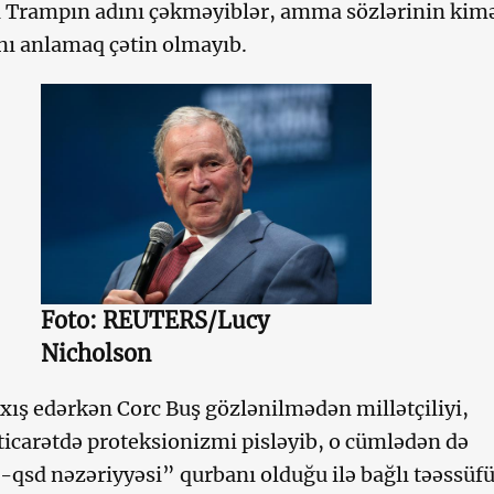
 Trampın adını çəkməyiblər, amma sözlərinin kim
nı anlamaq çətin olmayıb.
Foto: REUTERS/Lucy
Nicholson
xış edərkən Corc Buş gözlənilmədən millətçiliyi,
ticarətdə proteksionizmi pisləyib, o cümlədən də
i-qsd nəzəriyyəsi” qurbanı olduğu ilə bağlı təəssüf