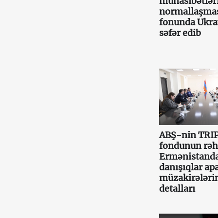
münasibətlər
normallaşma
fonunda Ukr
səfər edib
ABŞ-nin TRI
fondunun rəh
Ermənistand
danışıqlar apa
müzakirələri
detalları