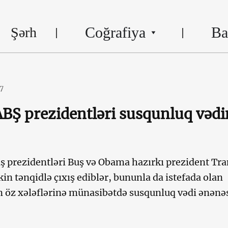
Coğrafiya
Ba
Şərh
7
BŞ prezidentləri susqunluq vədi
 prezidentləri Buş və Obama hazırkı prezident Tr
in tənqidlə çıxış ediblər, bununla da istefada olan
n öz xələflərinə münasibətdə susqunluq vədi ənənə