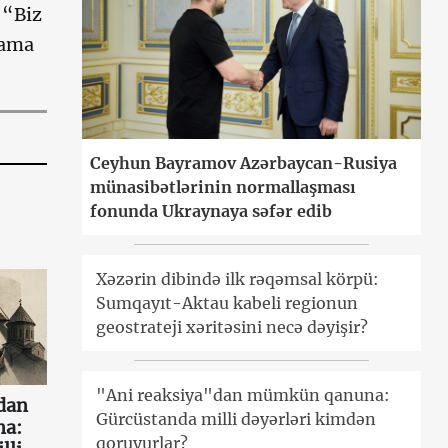
 “Biz
bama
Ceyhun Bayramov Azərbaycan-Rusiya
münasibətlərinin normallaşması
fonunda Ukraynaya səfər edib
Xəzərin dibində ilk rəqəmsal körpü:
Sumqayıt-Aktau kabeli regionun
geostrateji xəritəsini necə dəyişir?
"Ani reaksiya"dan mümkün qanuna:
dan
Gürcüstanda milli dəyərləri kimdən
a:
qoruyurlar?