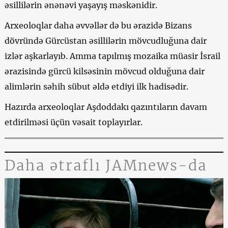
əsillilərin ənənəvi yaşayış məskənidir.
Arxeoloqlar daha əvvəllər də bu ərazidə Bizans
dövründə Gürcüstan əsillilərin mövcudluğuna dair
izlər aşkarlayıb. Amma tapılmış mozaika müasir İsrail
ərazisində gürcü kilsəsinin mövcud olduğuna dair
alimlərin səhih sübut əldə etdiyi ilk hadisədir.
Hazırda arxeoloqlar Aşdoddakı qazıntıların davam
etdirilməsi üçün vəsait toplayırlar.
Daha ətraflı JAMnews-da