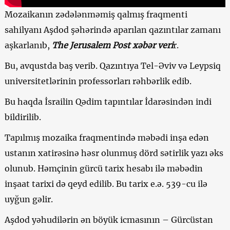
Mozaikanın zədələnməmiş qalmış fraqmenti
sahilyanı Aşdod şəhərində aparılan qazıntılar zamanı
aşkarlanıb,
The Jerusalem Post xəbər veri
r.
Bu, avqustda baş verib. Qazıntıya Tel-Əviv və Leypsiq
universitetlərinin professorları rəhbərlik edib.
Bu haqda İsrailin Qədim tapıntılar İdarəsindən indi
bildirilib.
Tapılmış mozaika fraqmentində məbədi inşa edən
ustanın xatirəsinə həsr olunmuş dörd sətirlik yazı əks
olunub. Həmçinin gürcü tarix hesabı ilə məbədin
inşaat tarixi də qeyd edilib. Bu tarix e.ə. 539-cu ilə
uyğun gəlir.
Aşdod yəhudilərin ən böyük icmasının – Gürcüstan