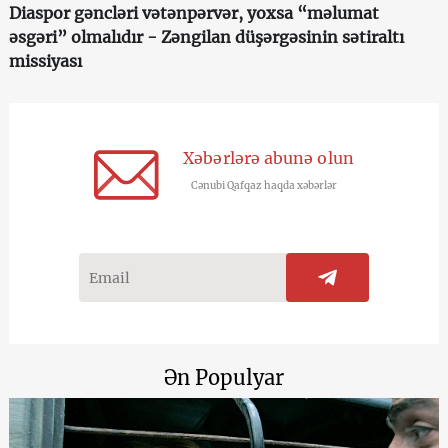
Diaspor gəncləri vətənpərvər, yoxsa “məlumat
əsgəri” olmalıdır - Zəngilan düşərgəsinin sətiraltı
missiyası
Xəbərlərə abunə olun
Cənubi Qafqaz haqda xəbərlər
Ən Populyar