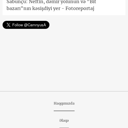
Sabunçu: Neftin, dəmir yolunun və "Bit
bazarı"nın kəsişdiyi yer - Fotoreportaj
Haqqımızda
Əlaqə