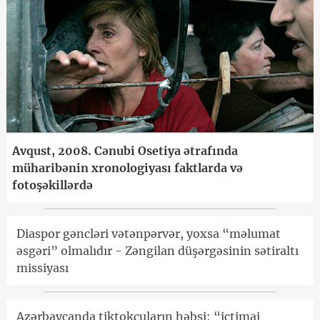
Avqust, 2008. Cənubi Osetiya ətrafında
müharibənin xronologiyası faktlarda və
fotoşəkillərdə
Diaspor gəncləri vətənpərvər, yoxsa “məlumat
əsgəri” olmalıdır - Zəngilan düşərgəsinin sətiraltı
missiyası
Azərbaycanda tiktokçuların həbsi: “ictimai