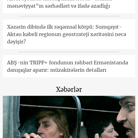
mənəviyyat”ın sərhədləri və ifadə azadlığı
Xəzərin dibində ilk rəqəmsal körpü: Sumqayıt-
Aktau kabeli regionun geostrateji xəritəsini necə
dəyişir?
ABŞ-nin TRIPP+ fondunun rəhbəri Ermənistanda
danışıqlar aparır: müzakirələrin detalları
Xəbərlər