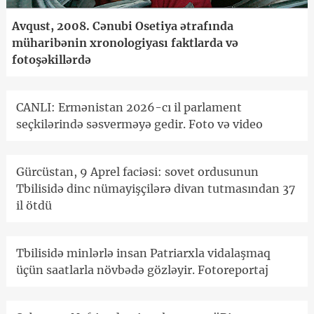
Avqust, 2008. Cənubi Osetiya ətrafında
müharibənin xronologiyası faktlarda və
fotoşəkillərdə
CANLI: Ermənistan 2026-cı il parlament
seçkilərində səsverməyə gedir. Foto və video
Gürcüstan, 9 Aprel faciəsi: sovet ordusunun
Tbilisidə dinc nümayişçilərə divan tutmasından 37
il ötdü
Tbilisidə minlərlə insan Patriarxla vidalaşmaq
üçün saatlarla növbədə gözləyir. Fotoreportaj