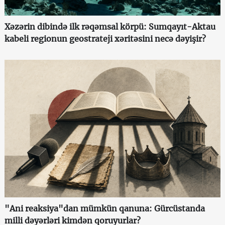
Xəzərin dibində ilk rəqəmsal körpü: Sumqayıt-Aktau
kabeli regionun geostrateji xəritəsini necə dəyişir?
"Ani reaksiya"dan mümkün qanuna: Gürcüstanda
milli dəyərləri kimdən qoruyurlar?