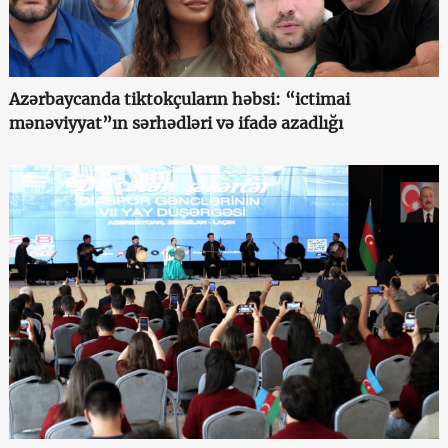
Azərbaycanda tiktokçuların həbsi: “ictimai
mənəviyyat”ın sərhədləri və ifadə azadlığı