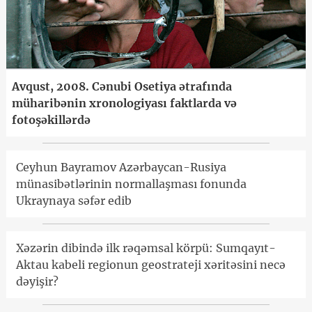
Avqust, 2008. Cənubi Osetiya ətrafında
müharibənin xronologiyası faktlarda və
fotoşəkillərdə
Ceyhun Bayramov Azərbaycan-Rusiya
münasibətlərinin normallaşması fonunda
Ukraynaya səfər edib
Xəzərin dibində ilk rəqəmsal körpü: Sumqayıt-
Aktau kabeli regionun geostrateji xəritəsini necə
dəyişir?