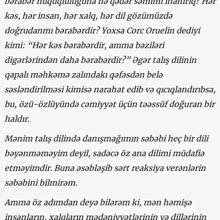
bərabər hüquqluluğuna nə qədər səmimi inanırıq? Hər
kəs, hər insan, hər xalq, hər dil gözümüzdə
doğrudanmı bərabərdir? Yoxsa Corc Oruelin dediyi
kimi: “Hər kəs bərabərdir, amma bəziləri
digərlərindən daha bərabərdir?” Əgər talış dilinin
qapalı məhkəmə zalındakı qəfəsdən belə
səsləndirilməsi kimisə narahat edib və qıcıqlandırıbsa,
bu, özü-özlüyündə cəmiyyət üçün təəssüf doğuran bir
haldır.
Mənim talış dilində danışmağımın səbəbi heç bir dili
bəyənməməyim deyil, sadəcə öz ana dilimi müdafiə
etməyimdir. Buna əsəbləşib sərt reaksiya verənlərin
səbəbini bilmirəm.
Amma öz adımdan deyə bilərəm ki, mən həmişə
insanların, xalqların mədəniyyətlərinin və dillərinin