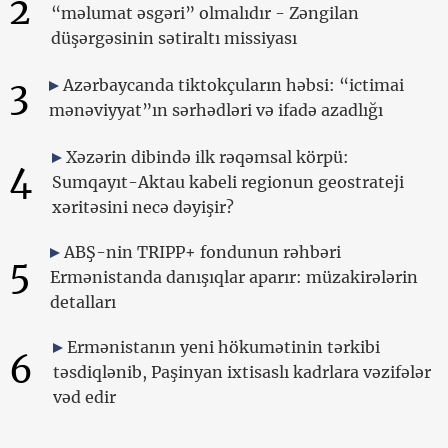
2
“məlumat əsgəri” olmalıdır - Zəngilan
düşərgəsinin sətiraltı missiyası
3
Azərbaycanda tiktokçuların həbsi: “ictimai
mənəviyyat”ın sərhədləri və ifadə azadlığı
Xəzərin dibində ilk rəqəmsal körpü:
4
Sumqayıt-Aktau kabeli regionun geostrateji
xəritəsini necə dəyişir?
ABŞ-nin TRIPP+ fondunun rəhbəri
5
Ermənistanda danışıqlar aparır: müzakirələrin
detalları
Ermənistanın yeni hökumətinin tərkibi
6
təsdiqlənib, Paşinyan ixtisaslı kadrlara vəzifələr
vəd edir