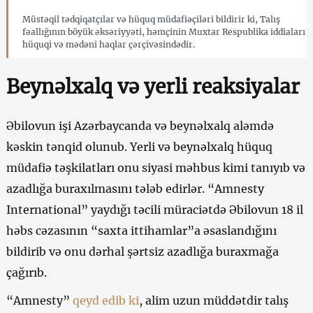
Müstəqil tədqiqatçılar və hüquq müdafiəçiləri bildirir ki, Talış
fəallığının böyük əksəriyyəti, həmçinin Muxtar Respublika iddiaları
hüquqi və mədəni haqlar çərçivəsindədir.
Beynəlxalq və yerli reaksiyalar
Əbilovun işi Azərbaycanda və beynəlxalq aləmdə
kəskin tənqid olunub. Yerli və beynəlxalq hüquq
müdafiə təşkilatları onu siyasi məhbus kimi tanıyıb və
azadlığa buraxılmasını tələb edirlər. “Amnesty
International” yaydığı təcili müraciətdə Əbilovun 18 il
həbs cəzasının “saxta ittihamlar”a əsaslandığını
bildirib və onu dərhal şərtsiz azadlığa buraxmağa
çağırıb.
“Amnesty”
qeyd edib ki
, alim uzun müddətdir talış