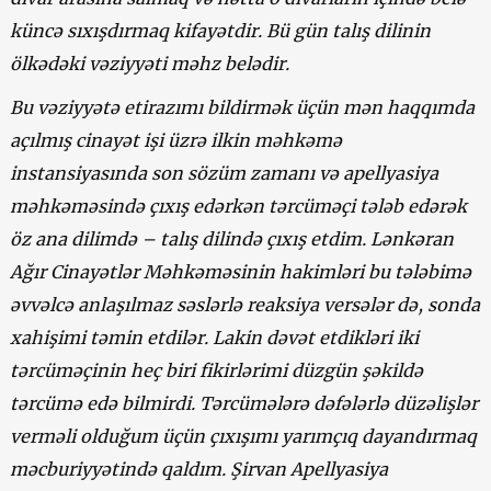
küncə sıxışdırmaq kifayətdir. Bü gün talış dilinin
ölkədəki vəziyyəti məhz belədir.
Bu vəziyyətə etirazımı bildirmək üçün mən haqqımda
açılmış cinayət işi üzrə ilkin məhkəmə
instansiyasında son sözüm zamanı və apellyasiya
məhkəməsində çıxış edərkən tərcüməçi tələb edərək
öz ana dilimdə – talış dilində çıxış etdim. Lənkəran
Ağır Cinayətlər Məhkəməsinin hakimləri bu tələbimə
əvvəlcə anlaşılmaz səslərlə reaksiya versələr də, sonda
xahişimi təmin etdilər. Lakin dəvət etdikləri iki
tərcüməçinin heç biri fikirlərimi düzgün şəkildə
tərcümə edə bilmirdi. Tərcümələrə dəfələrlə düzəlişlər
verməli olduğum üçün çıxışımı yarımçıq dayandırmaq
məcburiyyətində qaldım. Şirvan Apellyasiya