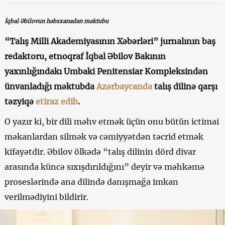
İqbal Əbilovun həbsxanadan məktubu
“Talış Milli Akademiyasının Xəbərləri” jurnalının baş
redaktoru, etnoqraf İqbal Əbilov Bakının
yaxınlığındakı Umbaki Penitensiar Kompleksindən
ünvanladığı məktubda
Azərbaycanda
talış dilinə qarşı
təzyiqə
etiraz edib
.
O yazır ki, bir dili məhv etmək üçün onu bütün ictimai
məkanlardan silmək və cəmiyyətdən təcrid etmək
kifayətdir. Əbilov ölkədə “talış dilinin dörd divar
arasında küncə sıxışdırıldığını” deyir və məhkəmə
proseslərində ana dilində danışmağa imkan
verilmədiyini bildirir.