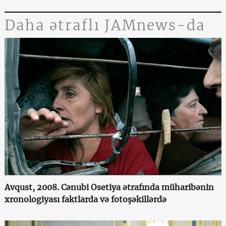
Daha ətraflı JAMnews-da
Avqust, 2008. Cənubi Osetiya ətrafında müharibənin
xronologiyası faktlarda və fotoşəkillərdə