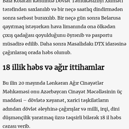
Bala Kolatan kəndində Dövlət Təhlükəsizliyi Xidməti
tərəfindən saxlanılıb və bir neçə saatlıq dindirmədən
sonra sərbəst buraxılıb. Bir neçə gün sonra Belarusa
qayıtmaq istəyərkən hava limanında ona ölkədən
çıxış qadağası qoyulduğunu öyrənib və pasportu
müsadirə edilib. Daha sonra Masallıdakı DTX idarəsinə
çağırılaraq orada həbs olunub.
18 illik həbs və ağır ittihamlar
Bu ilin 20 mayında Lənkəran Ağır Cinayətlər
Məhkəməsi onu Azərbaycan Cinayət Məcəlləsinin üç
maddəsi – dövlətə xəyanət, xarici təşkilatların
adından dövlət əleyhinə çağırışlar və milli, irqi, dini
düşmənçilik yaratmaq üzrə təqsirli bilərək 18 il həbs
cəzası verib.