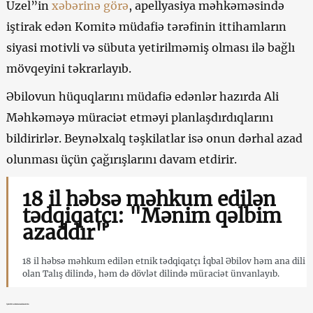
Uzel”in
xəbərinə görə
, apellyasiya məhkəməsində
iştirak edən Komitə müdafiə tərəfinin ittihamların
siyasi motivli və sübuta yetirilməmiş olması ilə bağlı
mövqeyini təkrarlayıb.
Əbilovun hüquqlarını müdafiə edənlər hazırda Ali
Məhkəməyə müraciət etməyi planlaşdırdıqlarını
bildirirlər. Beynəlxalq təşkilatlar isə onun dərhal azad
olunması üçün çağırışlarını davam etdirir.
18 il həbsə məhkum edilən
tədqiqatçı: "Mənim qəlbim
azaddır"
18 il həbsə məhkum edilən etnik tədqiqatçı İqbal Əbilov həm ana dili
olan Talış dilində, həm də dövlət dilində müraciət ünvanlayıb.
İqbal Əbilovun həbsxanadan məktubu