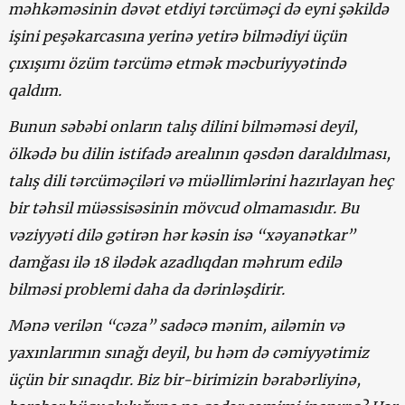
məhkəməsinin dəvət etdiyi tərcüməçi də eyni şəkildə
işini peşəkarcasına yerinə yetirə bilmədiyi üçün
çıxışımı özüm tərcümə etmək məcburiyyətində
qaldım.
Bunun səbəbi onların talış dilini bilməməsi deyil,
ölkədə bu dilin istifadə arealının qəsdən daraldılması,
talış dili tərcüməçiləri və müəllimlərini hazırlayan heç
bir təhsil müəssisəsinin mövcud olmamasıdır. Bu
vəziyyəti dilə gətirən hər kəsin isə “xəyanətkar”
damğası ilə 18 ilədək azadlıqdan məhrum edilə
bilməsi problemi daha da dərinləşdirir.
Mənə verilən “cəza” sadəcə mənim, ailəmin və
yaxınlarımın sınağı deyil, bu həm də cəmiyyətimiz
üçün bir sınaqdır. Biz bir-birimizin bərabərliyinə,