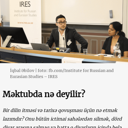
İqbal Əbilov | foto: fb.com/Institute for Russian and
Eurasian Studies – IRES
Məktubda nə deyilir?
Bir dilin itməsi və tarixə qovuşması üçün nə etmək
lazımdır? Onu bütün ictimai sahələrdən silmək, dörd
divar arasına salmaq və hətta o divarların içində belə