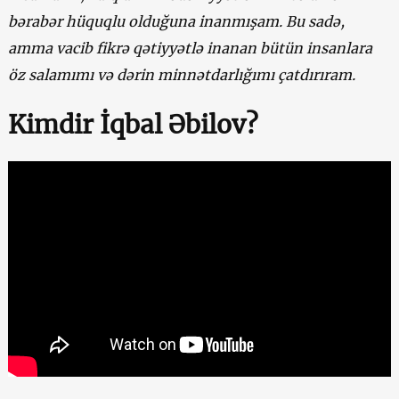
bərabər hüquqlu olduğuna inanmışam. Bu sadə,
amma vacib fikrə qətiyyətlə inanan bütün insanlara
öz salamımı və dərin minnətdarlığımı çatdırıram.
Kimdir İqbal Əbilov?