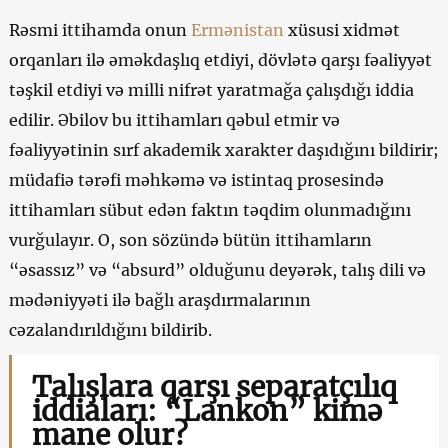
Rəsmi ittihamda onun
Ermənistan
xüsusi xidmət
orqanları ilə əməkdaşlıq etdiyi, dövlətə qarşı fəaliyyət
təşkil etdiyi və milli nifrət yaratmağa çalışdığı iddia
edilir. Əbilov bu ittihamları qəbul etmir və
fəaliyyətinin sırf akademik xarakter daşıdığını bildirir;
müdafiə tərəfi məhkəmə və istintaq prosesində
ittihamları sübut edən faktın təqdim olunmadığını
vurğulayır. O, son sözündə bütün ittihamların
“əsassız” və “absurd” olduğunu deyərək, talış dili və
mədəniyyəti ilə bağlı araşdırmalarının
cəzalandırıldığını bildirib.
Talışlara qarşı separatçılıq
iddiaları: “Lankon” kimə
mane olur?