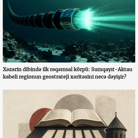
Xəzərin dibində ilk rəqəmsal körpü: Sumqayıt-Aktau
kabeli regionun geostrateji xəritəsini necə dəyişir?