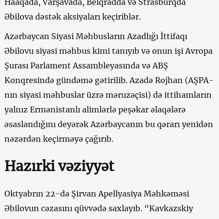
Haaqada, Varşavada, Belqradda və Strasburqda
Əbilova dəstək aksiyaları keçiriblər.
Azərbaycan Siyasi Məhbusların Azadlığı İttifaqı
Əbilovu siyasi məhbus kimi tanıyıb və onun işi Avropa
Şurası Parlament Assambleyasında və ABŞ
Konqresində gündəmə gətirilib. Azadə Rojhan (AŞPA-
nın siyasi məhbuslar üzrə məruzəçisi) də ittihamların
yalnız Ermənistanlı alimlərlə peşəkar əlaqələrə
əsaslandığını deyərək Azərbaycanın bu qərarı yenidən
nəzərdən keçirməyə çağırıb.
Hazırki vəziyyət
Oktyabrın 22-də Şirvan Apellyasiya Məhkəməsi
Əbilovun cəzasını qüvvədə saxlayıb. “Kavkazskiy