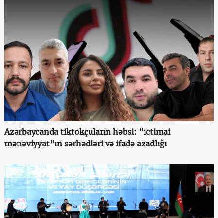
Azərbaycanda tiktokçuların həbsi: “ictimai
mənəviyyat”ın sərhədləri və ifadə azadlığı