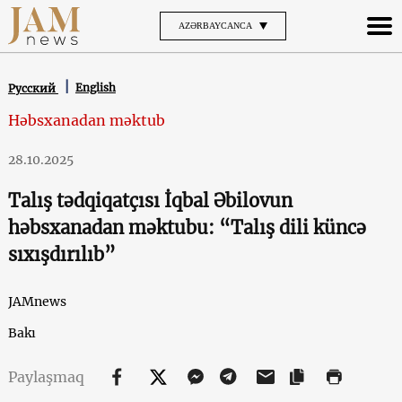
AZƏRBAYCANCA
English
Русский
Həbsxanadan məktub
28.10.2025
Talış tədqiqatçısı İqbal Əbilovun
həbsxanadan məktubu: “Talış dili küncə
sıxışdırılıb”
JAMnews
Bakı
Paylaşmaq