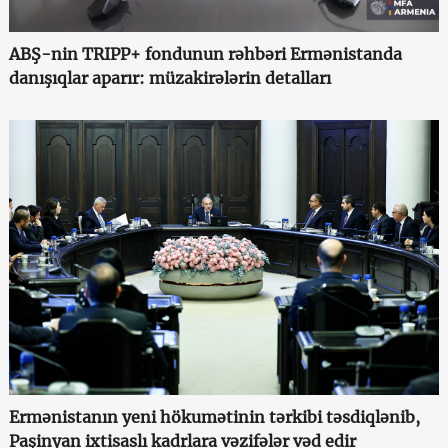
ABŞ-nin TRIPP+ fondunun rəhbəri Ermənistanda
danışıqlar aparır: müzakirələrin detalları
Ermənistanın yeni hökumətinin tərkibi təsdiqlənib,
Paşinyan ixtisaslı kadrlara vəzifələr vəd edir