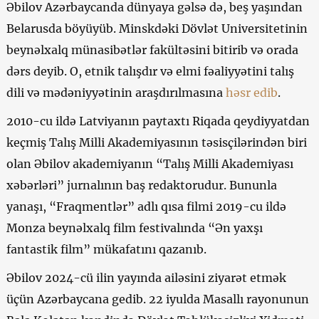
Əbilov Azərbaycanda dünyaya gəlsə də, beş yaşından
Belarusda böyüyüb. Minskdəki Dövlət Universitetinin
beynəlxalq münasibətlər fakültəsini bitirib və orada
dərs deyib. O, etnik talışdır və elmi fəaliyyətini talış
dili və mədəniyyətinin araşdırılmasına
həsr edib
.
2010-cu ildə Latviyanın paytaxtı Riqada qeydiyyatdan
keçmiş Talış Milli Akademiyasının təsisçilərindən biri
olan Əbilov akademiyanın “Talış Milli Akademiyası
xəbərləri” jurnalının baş redaktorudur. Bununla
yanaşı, “Fraqmentlər” adlı qısa filmi 2019-cu ildə
Monza beynəlxalq film festivalında “Ən yaxşı
fantastik film” mükafatını qazanıb.
Əbilov 2024-cü ilin yayında ailəsini ziyarət etmək
üçün Azərbaycana gedib. 22 iyulda Masallı rayonunun