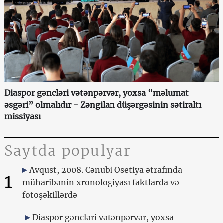
Diaspor gəncləri vətənpərvər, yoxsa “məlumat
əsgəri” olmalıdır - Zəngilan düşərgəsinin sətiraltı
missiyası
Saytda populyar
Avqust, 2008. Cənubi Osetiya ətrafında
1
müharibənin xronologiyası faktlarda və
fotoşəkillərdə
Diaspor gəncləri vətənpərvər, yoxsa