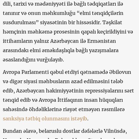
dili, tarixi və mədəniyyəti ilə bağlı tədqiqatları ilə
tanınır və onun məhkumluğu “elmi tənqidçilərin
susdurulması” siyasətinin bir hissəsidir. Təşkilat
həmçinin məhkəmə prosesinin qapalı keçirildiyini və
ittihamların yalnız Azərbaycan ilə Ermənistan
arasındakı elmi əməkdaşlıqla bağlı yazışmalara
əsaslandığını vurğulayıb.
Avropa Parlamenti qəbul etdiyi qətnamədə Əbilovun
və digər siyasi məhbusların azad edilməsini tələb
edib, Azərbaycan hakimiyyətinin repressiyalarını sərt
tənqid edib və Avropa İttifaqının insan hüquqları
sahəsində öhdəliklərinə riayət etməyən rəsmilərə
sanksiya tətbiq olunmasını istəyib
.
Bundan əlavə, belaruslu dostlar dəfələrlə Vilnüsdə,