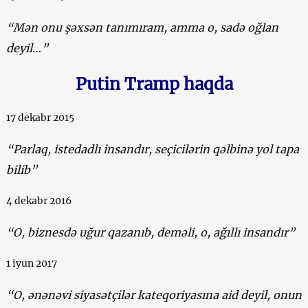
“Mən onu şəxsən tanımıram, amma o, sadə oğlan
deyil…”
Putin Tramp haqda
17 dekabr 2015
“Parlaq, istedadlı insandır, seçicilərin qəlbinə yol tapa
bilib”
4 dekabr 2016
“O, biznesdə uğur qazanıb, deməli, o, ağıllı insandır”
1 iyun 2017
“O, ənənəvi siyasətçilər kateqoriyasına aid deyil, onun