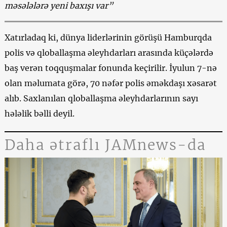
məsələlərə yeni baxışı var”
Xatırladaq ki, dünya liderlərinin görüşü Hamburqda
polis və qloballaşma əleyhdarları arasında küçələrdə
baş verən toqquşmalar fonunda keçirilir. İyulun 7-nə
olan məlumata görə, 70 nəfər polis əməkdaşı xəsarət
alıb. Saxlanılan qloballaşma əleyhdarlarının sayı
hələlik bəlli deyil.
Daha ətraflı JAMnews-da