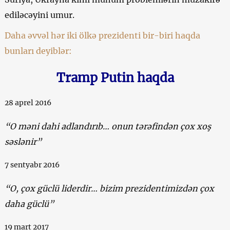
ediləcəyini umur.
Daha əvvəl hər iki ölkə prezidenti bir-biri haqda
bunları deyiblər:
Tramp Putin haqda
28 aprel 2016
“O məni dahi adlandırıb… onun tərəfindən çox xoş
səslənir”
7 sentyabr 2016
“O, çox güclü liderdir… bizim prezidentimizdən çox
daha güclü”
19 mart 2017