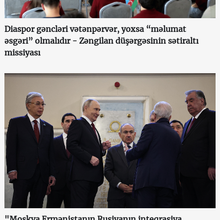
Diaspor gəncləri vətənpərvər, yoxsa “məlumat
əsgəri” olmalıdır - Zəngilan düşərgəsinin sətiraltı
missiyası
"Moskva Ermənistanın Rusiyanın inteqrasiya