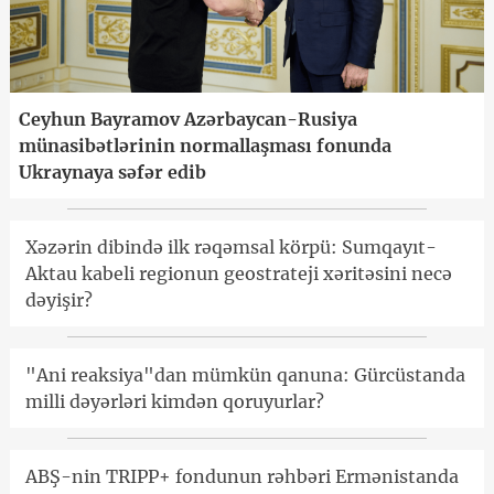
Ceyhun Bayramov Azərbaycan-Rusiya
münasibətlərinin normallaşması fonunda
Ukraynaya səfər edib
Xəzərin dibində ilk rəqəmsal körpü: Sumqayıt-
Aktau kabeli regionun geostrateji xəritəsini necə
dəyişir?
"Ani reaksiya"dan mümkün qanuna: Gürcüstanda
milli dəyərləri kimdən qoruyurlar?
ABŞ-nin TRIPP+ fondunun rəhbəri Ermənistanda