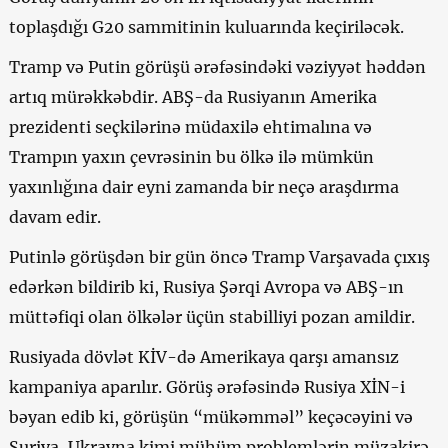
toplaşdığı G20 sammitinin kuluarında keçiriləcək.
Tramp və Putin görüşü ərəfəsindəki vəziyyət həddən
artıq mürəkkəbdir. ABŞ-da Rusiyanın Amerika
prezidenti seçkilərinə müdaxilə ehtimalına və
Trampın yaxın çevrəsinin bu ölkə ilə mümkün
yaxınlığına dair eyni zamanda bir neçə araşdırma
davam edir.
Putinlə görüşdən bir gün öncə Tramp Varşavada çıxış
edərkən bildirib ki, Rusiya Şərqi Avropa və ABŞ-ın
müttəfiqi olan ölkələr üçün stabilliyi pozan amildir.
Rusiyada dövlət KİV-də Amerikaya qarşı amansız
kampaniya aparılır. Görüş ərəfəsində Rusiya XİN-i
bəyan edib ki, görüşün “mükəmməl” keçəcəyini və
Suriya, Ukrayna kimi mühüm problemlərin müzakirə