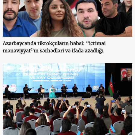
Azərbaycanda tiktokçuların həbsi: “ictimai
mənəviyyat”ın sərhədləri və ifadə azadlığı