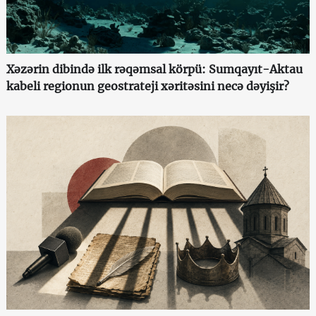
Xəzərin dibində ilk rəqəmsal körpü: Sumqayıt-Aktau
kabeli regionun geostrateji xəritəsini necə dəyişir?