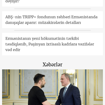
dəyişir?
ABŞ-nin TRIPP+ fondunun rəhbəri Ermənistanda
danışıqlar aparır: müzakirələrin detalları
Ermənistanın yeni hökumətinin tərkibi
təsdiqlənib, Paşinyan ixtisaslı kadrlara vəzifələr
vəd edir
Xəbərlər