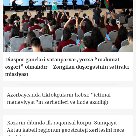
Diaspor gəncləri vətənpərvər, yoxsa “məlumat
əsgəri” olmalıdır - Zəngilan düşərgəsinin sətiraltı
missiyası
Azərbaycanda tiktokçuların həbsi: “ictimai
mənəviyyat”ın sərhədləri və ifadə azadlığı
Xəzərin dibində ilk rəqəmsal körpü: Sumqayıt-
Aktau kabeli regionun geostrateji xəritəsini necə