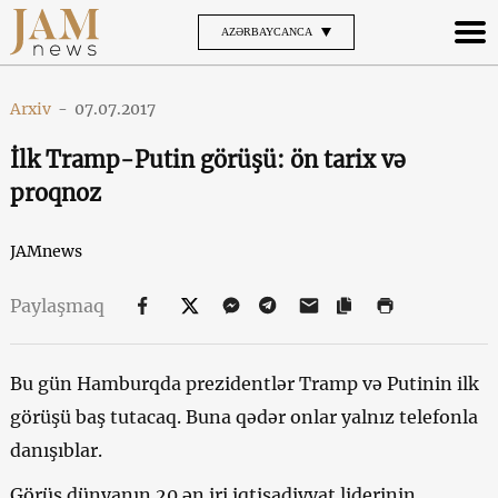
AZƏRBAYCANCA
Arxiv
-
07.07.2017
İlk Tramp-Putin görüşü: ön tarix və
proqnoz
JAMnews
Paylaşmaq
Bu gün Hamburqda prezidentlər Tramp və Putinin ilk
görüşü baş tutacaq. Buna qədər onlar yalnız telefonla
danışıblar.
Görüş dünyanın 20 ən iri iqtisadiyyat liderinin