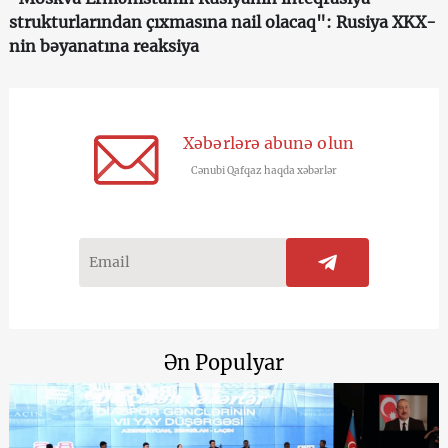
strukturlarından çıxmasına nail olacaq": Rusiya XKX-
nin bəyanatına reaksiya
Xəbərlərə abunə olun
Cənubi Qafqaz haqda xəbərlər
Ən Populyar