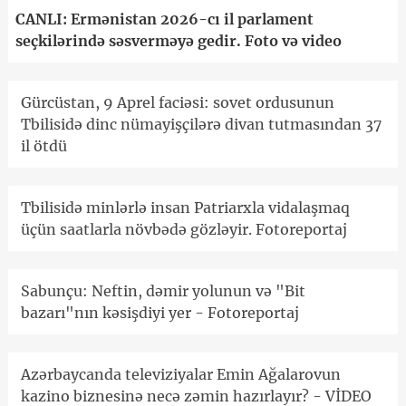
CANLI: Ermənistan 2026-cı il parlament
seçkilərində səsverməyə gedir. Foto və video
Gürcüstan, 9 Aprel faciəsi: sovet ordusunun
Tbilisidə dinc nümayişçilərə divan tutmasından 37
il ötdü
Tbilisidə minlərlə insan Patriarxla vidalaşmaq
üçün saatlarla növbədə gözləyir. Fotoreportaj
Sabunçu: Neftin, dəmir yolunun və "Bit
bazarı"nın kəsişdiyi yer - Fotoreportaj
Azərbaycanda televiziyalar Emin Ağalarovun
kazino biznesinə necə zəmin hazırlayır? - VİDEO