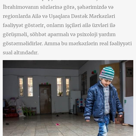
İbrahimovanın sözlərinə görə, şəhərimizdə və
regionlarda Ailə və Uşaqlara Dəstək Mərkəzləri
fəaliyyət göstərir, onların işçiləri ailə üzvləri ilə
görüşməli, söhbət aparmalı və psixoloji yardım
göstərməlidirlər. Amma bu mərkəzlərin real fəaliyyəti
sual altındadır.