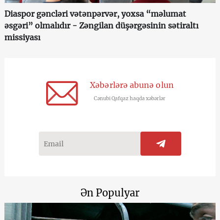
Diaspor gəncləri vətənpərvər, yoxsa “məlumat
əsgəri” olmalıdır - Zəngilan düşərgəsinin sətiraltı
missiyası
Xəbərlərə abunə olun
Cənubi Qafqaz haqda xəbərlər
Ən Populyar