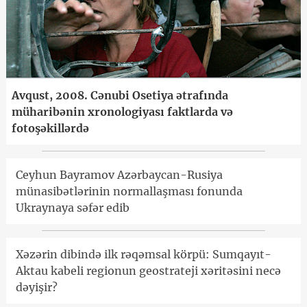
Avqust, 2008. Cənubi Osetiya ətrafında
müharibənin xronologiyası faktlarda və
fotoşəkillərdə
Ceyhun Bayramov Azərbaycan-Rusiya
münasibətlərinin normallaşması fonunda
Ukraynaya səfər edib
Xəzərin dibində ilk rəqəmsal körpü: Sumqayıt-
Aktau kabeli regionun geostrateji xəritəsini necə
dəyişir?