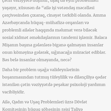
çətin vəziyyətə düşmür, uşaq da eyni problemləri
yaşayır, xüsusən də “ailə işi vətəndaş məcəlləsi
çərçivəsindən çıxaraq, cinayət tərkibli olanda. Amma
Azərbaycanda hüquq-mühafizə orqanları və
problemli ailələr haqqında məlumat verə biləcək
sosial xidmət əməkdaşlarının tandemi işləmir. Balaca
Mişanın başına gələnlərə biganə qalmayan insanlar
onun köməyinə gələrək, sığınacağa müraciət ediblər.
Bəs belə insanlar olmayanda, necə?
Daha bir problem uşağa valideynlərinin
boşanmasından tutmuş tüfeylilik və dilənçiliyə qədər
istənilən çətin vəziyyətdə peşəkar psixoloji yardımın
vacibliyidir.
Ailə, Qadın və Uşaq Problemləri üzrə Dövlət
Komitəsinin hüquq şöbəsinin rəisi Taliyə