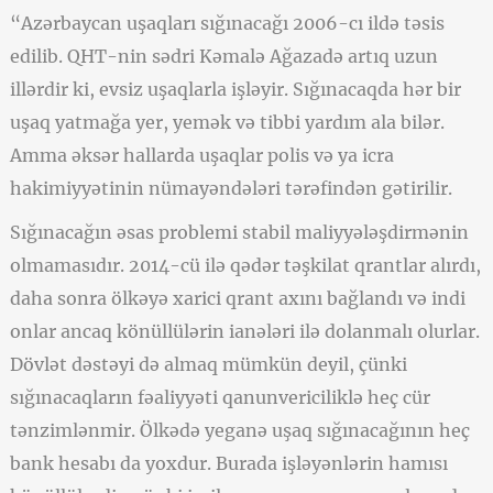
“Azərbaycan uşaqları sığınacağı 2006-cı ildə təsis
edilib. QHT-nin sədri Kəmalə Ağazadə artıq uzun
illərdir ki, evsiz uşaqlarla işləyir. Sığınacaqda hər bir
uşaq yatmağa yer, yemək və tibbi yardım ala bilər.
Amma əksər hallarda uşaqlar polis və ya icra
hakimiyyətinin nümayəndələri tərəfindən gətirilir.
Sığınacağın əsas problemi stabil maliyyələşdirmənin
olmamasıdır. 2014-cü ilə qədər təşkilat qrantlar alırdı,
daha sonra ölkəyə xarici qrant axını bağlandı və indi
onlar ancaq könüllülərin ianələri ilə dolanmalı olurlar.
Dövlət dəstəyi də almaq mümkün deyil, çünki
sığınacaqların fəaliyyəti qanunvericiliklə heç cür
tənzimlənmir. Ölkədə yeganə uşaq sığınacağının heç
bank hesabı da yoxdur. Burada işləyənlərin hamısı