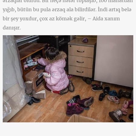
ərzaqlar olurdu. Bir neçə nəfər toplaşıb, 100 manatdan
yığıb, bütün bu pula ərzaq ala bilirdilər. İndi artıq belə
bir şey yoxdur, çox az kömək gəlir, – Aida xanım
danışır.