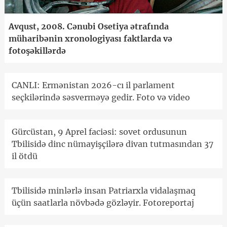
Avqust, 2008. Cənubi Osetiya ətrafında
müharibənin xronologiyası faktlarda və
fotoşəkillərdə
CANLI: Ermənistan 2026-cı il parlament
seçkilərində səsverməyə gedir. Foto və video
Gürcüstan, 9 Aprel faciəsi: sovet ordusunun
Tbilisidə dinc nümayişçilərə divan tutmasından 37
il ötdü
Tbilisidə minlərlə insan Patriarxla vidalaşmaq
üçün saatlarla növbədə gözləyir. Fotoreportaj