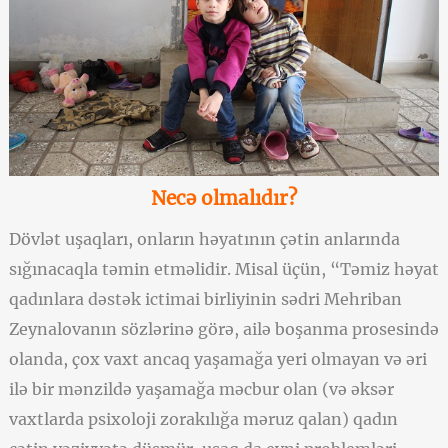
Necə olmalıdır?
Dövlət uşaqları, onların həyatının çətin anlarında
sığınacaqla təmin etməlidir. Misal üçün, “Təmiz həyat
qadınlara dəstək ictimai birliyinin sədri Mehriban
Zeynalovanın sözlərinə görə, ailə boşanma prosesində
olanda, çox vaxt ancaq yaşamağa yeri olmayan və əri
ilə bir mənzildə yaşamağa məcbur olan (və əksər
vaxtlarda psixoloji zorakılığa məruz qalan) qadın