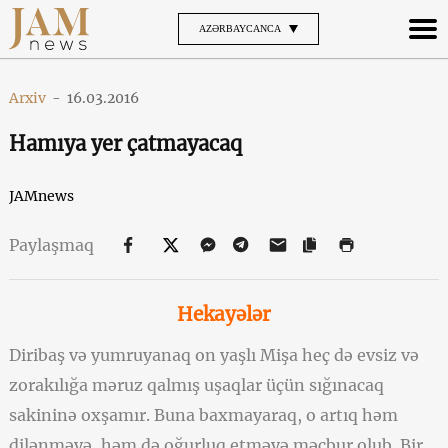
AZƏRBAYCANCA
Arxiv
-
16.03.2016
Hamıya yer çatmayacaq
JAMnews
Paylaşmaq
Hekayələr
Diribaş və yumruyanaq on yaşlı Mişa heç də evsiz və
zorakılığa məruz qalmış uşaqlar üçün sığınacaq
sakininə oxşamır. Buna baxmayaraq, o artıq həm
dilənməyə, həm də oğurluq etməyə məcbur olub. Bir