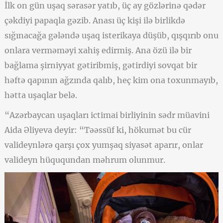
İlk on gün uşaq sərasər yatıb, üç ay gözlərinə qədər
çəkdiyi papaqla gəzib. Anası üç kişi ilə birlikdə
sığınacağa gələndə uşaq isterikaya düşüb, qışqırıb onu
onlara verməməyi xahiş edirmiş. Ana özü ilə bir
bağlama şirniyyat gətiribmiş, gətirdiyi sovqat bir
həftə qapının ağzında qalıb, heç kim ona toxunmayıb,
hətta uşaqlar belə.
“Azərbaycan uşaqları ictimai birliyinin sədr müavini
Aida Əliyeva deyir: “Təəssüf ki, hökumət bu cür
valideynlərə qarşı çox yumşaq siyasət aparır, onlar
valideyn hüququndan məhrum olunmur.