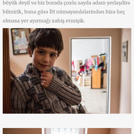
böyük deyil və biz burada çoxlu sayda adam yerləşdirə
bilmirik, buna görə İH nümayəndələrindən bizə heç
olmasa yer ayırmağı xahiş etmişik.