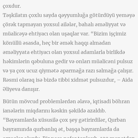
çoxdur.
Təşkilatın çoxlu sayda qəyyumluğa götürdüyü yeməyə
çörək tapmayan yoxsul ailələr, bahalı əməliyyat və
müalicəyə ehtiyacı olan uşaqlar var. “Bizim işçimiz
könüllü əsasda, heç bir əmək haqqı almadan
əməliyyata ehtiyacı olan yoxsul adamlarla birlikdə
həkimlərin qəbuluna gedir və onları müalicəni pulsuz
və ya çox ucuz qiymətə aparmağa razı salmağa çalışır.
Rəsmi olaraq isə bizdə tibbi xidmət pulsuzdur, – Aida
Əliyeva danışır.
Bütün mövcud problemlərdən əlavə, iqtisadi böhran
ianələrin miqdarını kəskin şəkildə azaldıb.
“Bayramlarda xüsusilə çox şey gətirirdilər, Qurban
bayramında qurbanlıq ət, başqa bayramlarda da