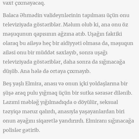
vaxt çıxmayacaq.
Balaca Əhmədin valideynlərinin tapılması üçün onu
televiziyada göstəriblər. Məlum olub ki, ana onu öz
məşuqunun qapısının ağzına atıb. Uşağın faktiki
olaraq bu ailəyə heç bir aidiyyəti olmasa da, məşuqun
ailəsi onu bir müddət saxlayıb, sonra uşağı
televiziyada göstəriblər, daha sonra da sığınacağa
düşüb. Ana hələ də ortaya çıxmayıb.
Beş yaşlı Elmira, anası və onun içki yoldaşlarına bir
şüşə araq pulu yığmaq üçün bir sutka sərasər dilənib.
Lazımi məbləğ yığılmadıqda o döyülür, seksual
təzyiqə məruz qalırdı, anasıyla yaşayanlardan biri
onun ayağını siqaretlə yandırırdı. Elmiranı sığınacağa
polislər gətirib.