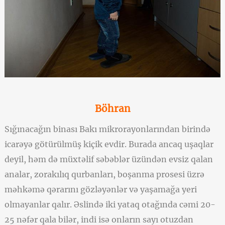
Böhran
Sığınacağın binası Bakı mikrorayonlarından birində
icarəyə götürülmüş kiçik evdir. Burada ancaq uşaqlar
deyil, həm də müxtəlif səbəblər üzündən evsiz qalan
analar, zorakılıq qurbanları, boşanma prosesi üzrə
məhkəmə qərarını gözləyənlər və yaşamağa yeri
olmayanlar qalır. Əslində iki yataq otağında cəmi 20-
25 nəfər qala bilər, indi isə onların sayı otuzdan