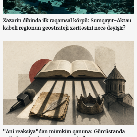
Xəzərin dibində ilk rəqəmsal körpü: Sumqayıt-Aktau
kabeli regionun geostrateji xəritəsini necə dəyişir?
"Ani reaksiya"dan mümkün qanuna: Gürcüstanda