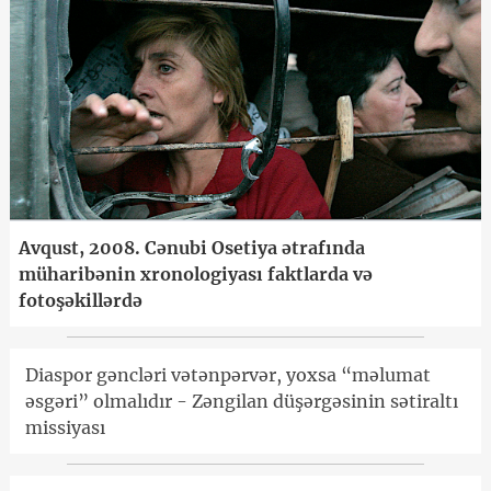
Avqust, 2008. Cənubi Osetiya ətrafında
müharibənin xronologiyası faktlarda və
fotoşəkillərdə
Diaspor gəncləri vətənpərvər, yoxsa “məlumat
əsgəri” olmalıdır - Zəngilan düşərgəsinin sətiraltı
missiyası