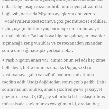
dəfə atalığı uşağı cəzalandırıb: onu soyuq zirzəmidə
bağlayıb, nəticədə Mişanın ayaqlarını don vurub.
“Valideynlərin xəstəxanaya çox gec müraciət etdikləri
üçün, uşağın bütün ayaq barmaqlarını amputasiya
etməli olublar. Bu hadisəyə biganə qalmayan insanlar
sığınacağa zəng vurublar və xəstəxanadan çıxandan
sonra onu sığınacaqda yerləşdiriblər.
5 yaşlı Nigarın anası var, amma onun əsl adı heç kimə
bəlli deyil, hətta onun özünə də. Doğuş vaxtı o
xəstəxanaya gəlib və özünü uydurma ad altında
təqdim edib. Uşağı doğduqdan sonra çıxıb gedib. Daha
sonra məlum olub ki, anada şizofreniya və şəxsiyyət
pozuntusu var. O, Göyçay şəhərində ixtisaslaşdırılmış
müəssisədə saxlanılır və çox güman ki, oradan heç