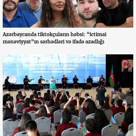
Azərbaycanda tiktokçuların həbsi: “ictimai
mənəviyyat”ın sərhədləri və ifadə azadlığı