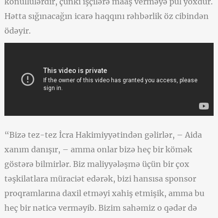
könüllülərdir, çünki işçilərə maaş verməyə pul yoxdur.
Hətta sığınacağın icarə haqqını rəhbərlik öz cibindən
ödəyir.
“Bizə tez-tez İcra Hakimiyyətindən gəlirlər, – Aida
xanım danışır, – amma onlar bizə heç bir kömək
göstərə bilmirlər. Biz maliyyələşmə üçün bir çox
təşkilatlara müraciət edərək, bizi hansısa sponsor
proqramlarına daxil etməyi xahiş etmişik, amma bu
heç bir nəticə verməyib. Bizim sahəmiz o qədər də