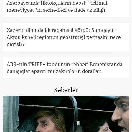
Azərbaycanda tiktokçuların həbsi: “ictimai
mənəviyyat”ın sərhədləri və ifadə azadlığı
Xəzərin dibində ilk rəqəmsal körpü: Sumqayıt-
Aktau kabeli regionun geostrateji xəritəsini necə
dəyişir?
ABŞ-nin TRIPP+ fondunun rəhbəri Ermənistanda
danışıqlar aparır: müzakirələrin detalları
Xəbərlər