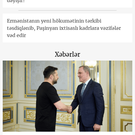
dəyişir?
Ermənistanın yeni hökumətinin tərkibi
təsdiqlənib, Paşinyan ixtisaslı kadrlara vəzifələr
vəd edir
Xəbərlər