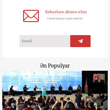
Xəbərlərə abunə olun
Cənubi Qafqaz haqda xəbərlər
Ən Populyar