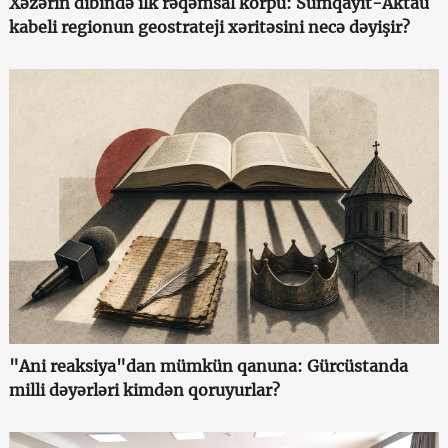
Xəzərin dibində ilk rəqəmsal körpü: Sumqayıt-Aktau
kabeli regionun geostrateji xəritəsini necə dəyişir?
"Ani reaksiya"dan mümkün qanuna: Gürcüstanda
milli dəyərləri kimdən qoruyurlar?