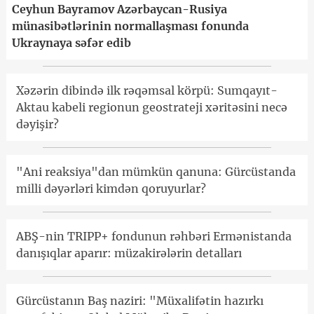
Ceyhun Bayramov Azərbaycan-Rusiya
münasibətlərinin normallaşması fonunda
Ukraynaya səfər edib
Xəzərin dibində ilk rəqəmsal körpü: Sumqayıt-
Aktau kabeli regionun geostrateji xəritəsini necə
dəyişir?
"Ani reaksiya"dan mümkün qanuna: Gürcüstanda
milli dəyərləri kimdən qoruyurlar?
ABŞ-nin TRIPP+ fondunun rəhbəri Ermənistanda
danışıqlar aparır: müzakirələrin detalları
Gürcüstanın Baş naziri: "Müxalifətin hazırkı