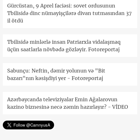
Gürcüstan, 9 Aprel faciəsi: sovet ordusunun
Tbilisidə dinc nümayişçilərə divan tutmasından 37
il ötdü
Tbilisidə minlərlə insan Patriarxla vidalaşmaq
üçün saatlarla növbədə gözləyir. Fotoreportaj
Sabunçu: Neftin, dəmir yolunun və "Bit
bazarı"nın kəsişdiyi yer - Fotoreportaj
Azərbaycanda televiziyalar Emin Ağalarovun
kazino biznesinə necə zəmin hazırlayır? - VİDEO