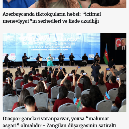
Azərbaycanda tiktokçuların həbsi: “ictimai
mənəviyyat”ın sərhədləri və ifadə azadlığı
Diaspor gəncləri vətənpərvər, yoxsa “məlumat
əsgəri” olmalıdır - Zəngilan düşərgəsinin sətiraltı