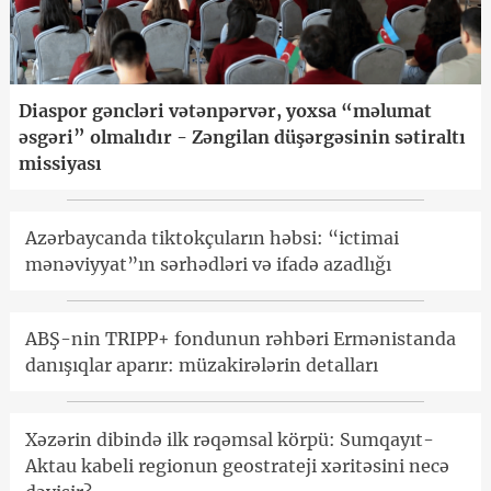
Diaspor gəncləri vətənpərvər, yoxsa “məlumat
əsgəri” olmalıdır - Zəngilan düşərgəsinin sətiraltı
missiyası
Azərbaycanda tiktokçuların həbsi: “ictimai
mənəviyyat”ın sərhədləri və ifadə azadlığı
ABŞ-nin TRIPP+ fondunun rəhbəri Ermənistanda
danışıqlar aparır: müzakirələrin detalları
Xəzərin dibində ilk rəqəmsal körpü: Sumqayıt-
Aktau kabeli regionun geostrateji xəritəsini necə