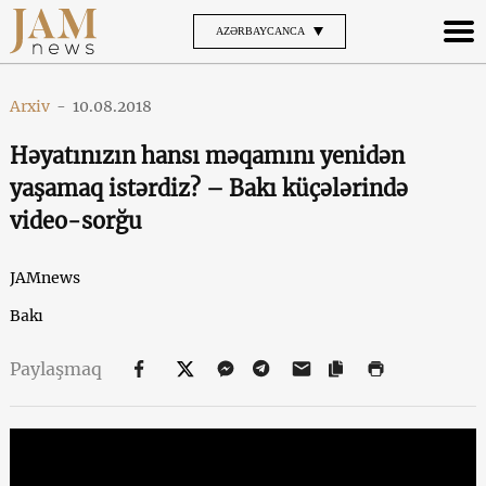
AZƏRBAYCANCA
Arxiv
-
10.08.2018
Həyatınızın hansı məqamını yenidən
yaşamaq istərdiz? – Bakı küçələrində
video-sorğu
JAMnews
Bakı
Paylaşmaq