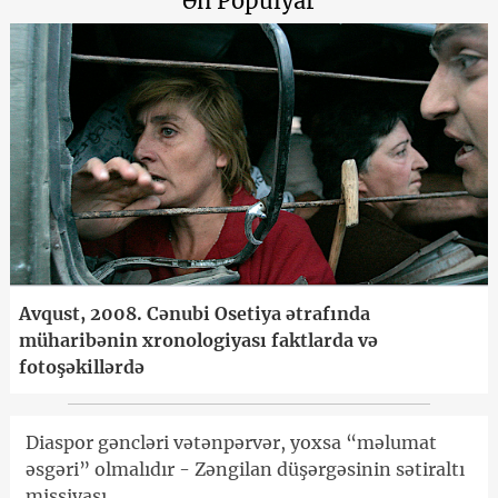
Ən Populyar
Avqust, 2008. Cənubi Osetiya ətrafında
müharibənin xronologiyası faktlarda və
fotoşəkillərdə
Diaspor gəncləri vətənpərvər, yoxsa “məlumat
əsgəri” olmalıdır - Zəngilan düşərgəsinin sətiraltı
missiyası