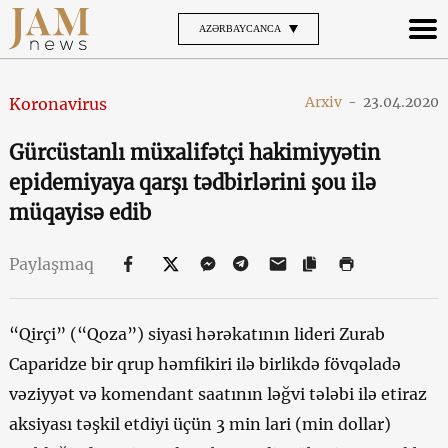
AZƏRBAYCANCA
Arxiv
-
23.04.2020
Koronavirus
Gürcüstanlı müxalifətçi hakimiyyətin
epidemiyaya qarşı tədbirlərini şou ilə
müqayisə edib
Paylaşmaq
“Qirçi” (“Qoza”) siyasi hərəkatının lideri Zurab
Caparidze bir qrup həmfikiri ilə birlikdə fövqəladə
vəziyyət və komendant saatının ləğvi tələbi ilə etiraz
aksiyası təşkil etdiyi üçün 3 min lari (min dollar)