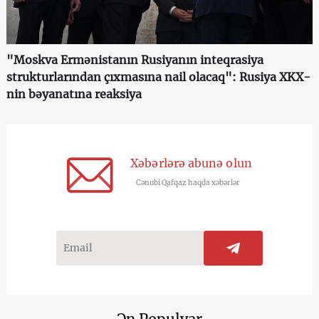
"Moskva Ermənistanın Rusiyanın inteqrasiya
strukturlarından çıxmasına nail olacaq": Rusiya XKX-
nin bəyanatına reaksiya
Xəbərlərə abunə olun
Cənubi Qafqaz haqda xəbərlər