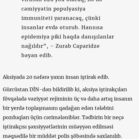
cəmiyyətin populyasiya
immuniteti yaranacaq, çünki
insanlar evdə oturub. Hansısa
epidemiya piki haqda danışılanlar
nağıldır”, – Zurab Caparidze
bəyan edib.
Aksiyada 20 nəfərə yaxın insan iştirak edib.
Gürcüstan DİN-dən bildirilib ki, aksiya iştirakçıları
fövqəladə vəziyyət rejiminin üç və daha artıq insanın
bir yerdə toplaşmasını qadağan edən tələbini
pozduqları üçün cərimələniblər. Tədbirin bir neçə
iştirakçısı şəxsiyyətlərinin müəyyən edilməsi
məqsədilə bir müddət polis şöbəsində saxlanılıb.