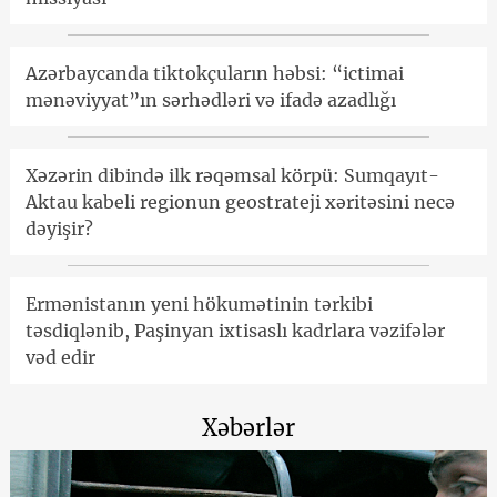
Azərbaycanda tiktokçuların həbsi: “ictimai
mənəviyyat”ın sərhədləri və ifadə azadlığı
Xəzərin dibində ilk rəqəmsal körpü: Sumqayıt-
Aktau kabeli regionun geostrateji xəritəsini necə
dəyişir?
Ermənistanın yeni hökumətinin tərkibi
təsdiqlənib, Paşinyan ixtisaslı kadrlara vəzifələr
vəd edir
Xəbərlər