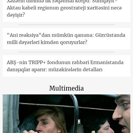
Xəzərin dibində ilk rəqəmsal körpü: Sumqayıt-
Aktau kabeli regionun geostrateji xəritəsini necə
dəyişir?
"Ani reaksiya"dan mümkün qanuna: Gürcüstanda
milli dəyərləri kimdən qoruyurlar?
ABŞ-nin TRIPP+ fondunun rəhbəri Ermənistanda
danışıqlar aparır: müzakirələrin detalları
Multimedia