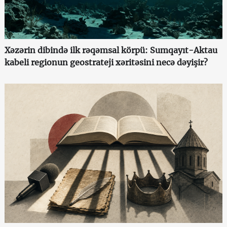
Xəzərin dibində ilk rəqəmsal körpü: Sumqayıt-Aktau
kabeli regionun geostrateji xəritəsini necə dəyişir?