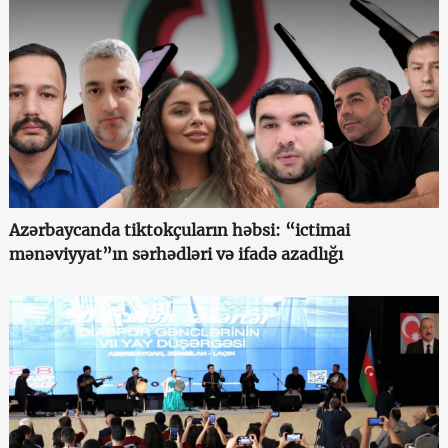
Azərbaycanda tiktokçuların həbsi: “ictimai
mənəviyyat”ın sərhədləri və ifadə azadlığı