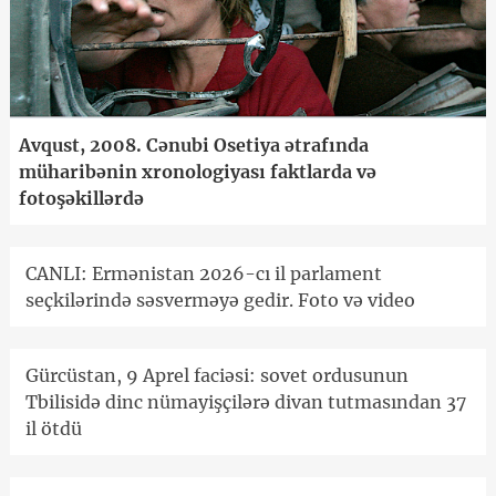
Avqust, 2008. Cənubi Osetiya ətrafında
müharibənin xronologiyası faktlarda və
fotoşəkillərdə
CANLI: Ermənistan 2026-cı il parlament
seçkilərində səsverməyə gedir. Foto və video
Gürcüstan, 9 Aprel faciəsi: sovet ordusunun
Tbilisidə dinc nümayişçilərə divan tutmasından 37
il ötdü