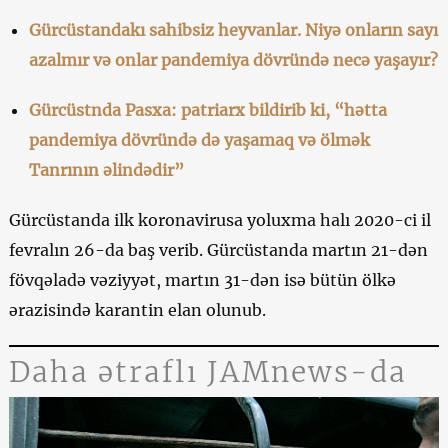
Gürcüstandakı sahibsiz heyvanlar. Niyə onların sayı
azalmır və onlar pandemiya dövründə necə yaşayır?
Gürcüstnda Pasxa: patriarx bildirib ki, “hətta
pandemiya dövründə də yaşamaq və ölmək
Tanrının əlindədir”
Gürcüstanda ilk koronavirusa yoluxma halı 2020-ci il
fevralın 26-da baş verib. Gürcüstanda martın 21-dən
fövqəladə vəziyyət, martın 31-dən isə bütün ölkə
ərazisində karantin elan olunub.
Daha ətraflı JAMnews-da