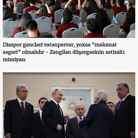
Diaspor gəncləri vətənpərvər, yoxsa “məlumat
əsgəri” olmalıdır - Zəngilan düşərgəsinin sətiraltı
missiyası