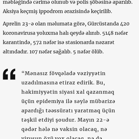
məbləğində cərimə olunub və polis şöbəsinə aparılıb.
Aksiya keçmiş ippodrom ərazisində keçirilib.
Aprelin 23-ə olan məlumata görə, Gürcüstanda 420
koronavirusa yoluxma halı qeydə alınıb. 5148 nəfər
karantində, 572 nəfər isə stasionarda nəzarət
altındadır. 107 nəfər sağalıb. 5 nəfər ölüb.
“Mənasız fövqəladə vəziyyətin
uzadılmasına etiraz edirik. Bu,
hakimiyyətin siyasi xal qazanmaq
üçün epidemiya ilə səylə mübarizə
apardığı təəssüratı yaratmaq üçün
təşkil etdiyi şoudur. Mayın 22-ə
qədər hələ nə vaksin olacaq, nə
virusun özü yox olacaq, nə də