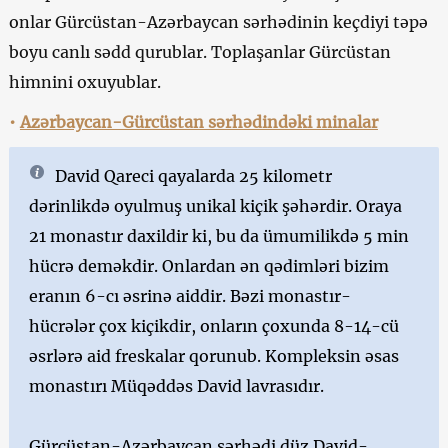
onlar Gürcüstan-Azərbaycan sərhədinin keçdiyi təpə
boyu canlı sədd qurublar. Toplaşanlar Gürcüstan
himnini oxuyublar.
•
Azərbaycan-Gürcüstan sərhədindəki minalar
David Qareci qayalarda 25 kilometr
dərinlikdə oyulmuş unikal kiçik şəhərdir. Oraya
21 monastır daxildir ki, bu da ümumilikdə 5 min
hücrə deməkdir. Onlardan ən qədimləri bizim
eranın 6-cı əsrinə aiddir. Bəzi monastır-
hücrələr çox kiçikdir, onların çoxunda 8-14-cü
əsrlərə aid freskalar qorunub. Kompleksin əsas
monastırı Müqəddəs David lavrasıdır.
Gürcüstan-Azərbaycan sərhədi düz David-