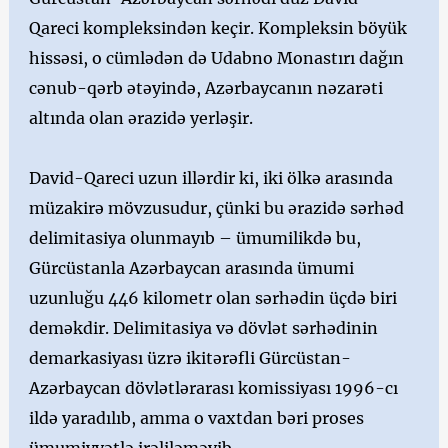
Qareci kompleksindən keçir. Kompleksin böyük
hissəsi, o cümlədən də Udabno Monastırı dağın
cənub-qərb ətəyində, Azərbaycanın nəzarəti
altında olan ərazidə yerləşir.
David-Qareci uzun illərdir ki, iki ölkə arasında
müzakirə mövzusudur, çünki bu ərazidə sərhəd
delimitasiya olunmayıb – ümumilikdə bu,
Gürcüstanla Azərbaycan arasında ümumi
uzunluğu 446 kilometr olan sərhədin üçdə biri
deməkdir. Delimitasiya və dövlət sərhədinin
demarkasiyası üzrə ikitərəfli Gürcüstan-
Azərbaycan dövlətlərarası komissiyası 1996-cı
ildə yaradılıb, amma o vaxtdan bəri proses
ümumiyyətlə irəliləməyib.