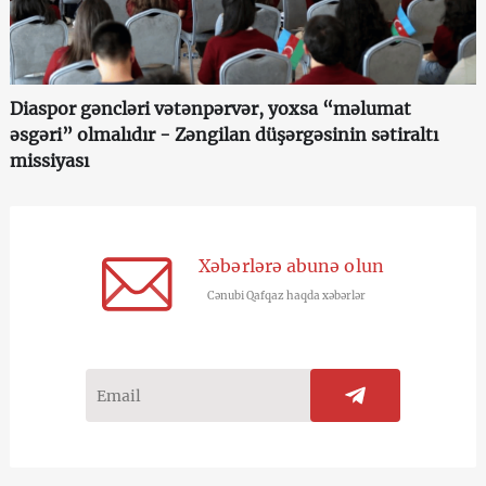
Diaspor gəncləri vətənpərvər, yoxsa “məlumat
əsgəri” olmalıdır - Zəngilan düşərgəsinin sətiraltı
missiyası
Xəbərlərə abunə olun
Cənubi Qafqaz haqda xəbərlər