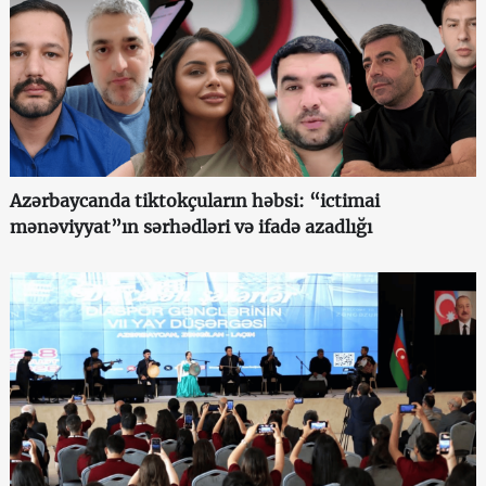
Azərbaycanda tiktokçuların həbsi: “ictimai
mənəviyyat”ın sərhədləri və ifadə azadlığı