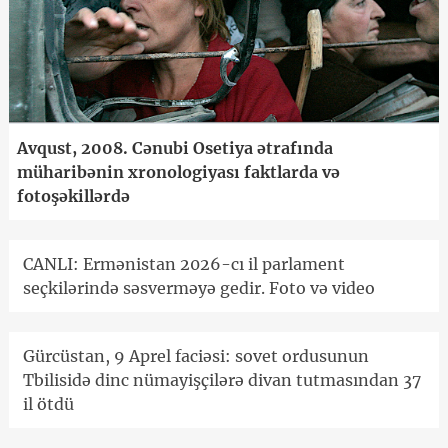
Avqust, 2008. Cənubi Osetiya ətrafında
müharibənin xronologiyası faktlarda və
fotoşəkillərdə
CANLI: Ermənistan 2026-cı il parlament
seçkilərində səsverməyə gedir. Foto və video
Gürcüstan, 9 Aprel faciəsi: sovet ordusunun
Tbilisidə dinc nümayişçilərə divan tutmasından 37
il ötdü