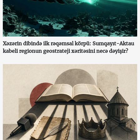
Xəzərin dibində ilk rəqəmsal körpü: Sumqayıt-Aktau
kabeli regionun geostrateji xəritəsini necə dəyişir?