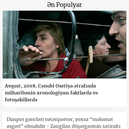
Ən Populyar
Avqust, 2008. Cənubi Osetiya ətrafında
müharibənin xronologiyası faktlarda və
fotoşəkillərdə
Diaspor gəncləri vətənpərvər, yoxsa “məlumat
əsgəri” olmalıdır - Zəngilan düşərgəsinin sətiraltı