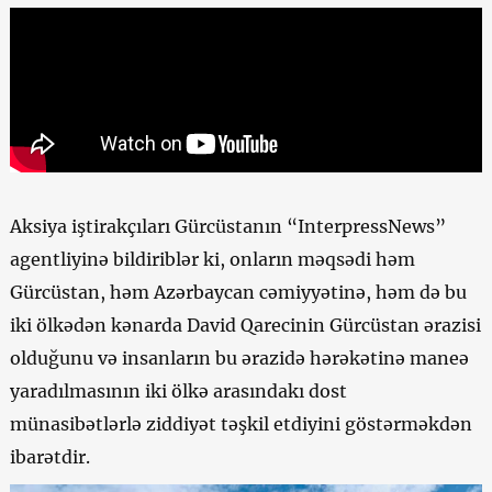
Aksiya iştirakçıları Gürcüstanın “InterpressNews”
agentliyinə bildiriblər ki, onların məqsədi həm
Gürcüstan, həm Azərbaycan cəmiyyətinə, həm də bu
iki ölkədən kənarda David Qarecinin Gürcüstan ərazisi
olduğunu və insanların bu ərazidə hərəkətinə maneə
yaradılmasının iki ölkə arasındakı dost
münasibətlərlə ziddiyət təşkil etdiyini göstərməkdən
ibarətdir.