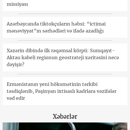
missiyası
Azərbaycanda tiktokçuların həbsi: “ictimai
mənəviyyat”ın sərhədləri və ifadə azadlığı
Xəzərin dibində ilk rəqəmsal körpü: Sumqayıt-
Aktau kabeli regionun geostrateji xəritəsini necə
dəyişir?
Ermənistanın yeni hökumətinin tərkibi
təsdiqlənib, Paşinyan ixtisaslı kadrlara vəzifələr
vəd edir
Xəbərlər