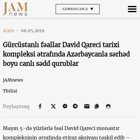
AZƏRBAYCANCA
Arxiv
-
06.05.2019
Gürcüstanlı fəallar David Qareci tarixi
kompleksi ətrafında Azərbaycanla sərhəd
boyu canlı sədd qurublar
JAMnews
Tbilisi
Paylaşmaq
Mayın 5-də yüzlərlə fəal David Qareci monastır
kompleksinin ətrafında etiraz aksiyası təşkil edib –