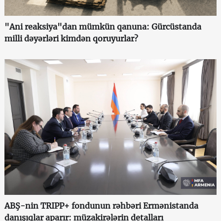
"Ani reaksiya"dan mümkün qanuna: Gürcüstanda
milli dəyərləri kimdən qoruyurlar?
ABŞ-nin TRIPP+ fondunun rəhbəri Ermənistanda
danışıqlar aparır: müzakirələrin detalları