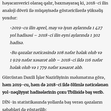
həyacanverici olaraq qalır, baxmayaraq ki, 2018-ci ilin
analoji dövrü ilə müqayisədə göstəricilərdə yüksəliş
yoxdur:
•2019-cu ilin aprel, may və iyun aylarında 1 427
yol hadisəsi – 2018-ci ilin eyni aylarında 1 302
hadisə.
•Bu qəzalar nəticəsində 108 nəfər həlak olub və
1 929 nəfər xəsarət alıb – 2018-ci ildə 116 nəfər
həlak olub və 1 779 nəfər xəsarət alıb.
Gürcüstan Daxili İşlər Nazirliyinin məlumatına görə,
həm 2019-cu, həm də 2018-ci ildə ölümlə nəticələnən
yol-nəqliyyat hadisələrinin çoxu Tbilisidə baş verib.
DİN-in statistikasında yollarda baş verən qəzaların
səbəbləri də göstərilib: