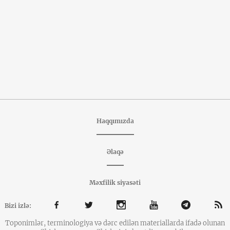
Haqqımızda
Əlaqə
Məxfilik siyasəti
Bizi izlə:
Toponimlər, terminologiya və dərc edilən materiallarda ifadə olunan