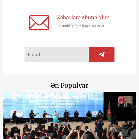
Xəbərlərə abunə olun
Cənubi Qafqaz haqda xəbərlər
Ən Populyar