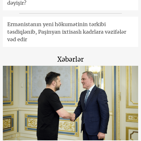
dəyişir?
Ermənistanın yeni hökumətinin tərkibi
təsdiqlənib, Paşinyan ixtisaslı kadrlara vəzifələr
vəd edir
Xəbərlər