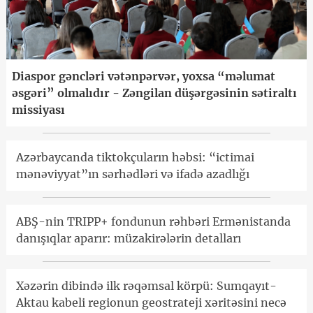
Diaspor gəncləri vətənpərvər, yoxsa “məlumat
əsgəri” olmalıdır - Zəngilan düşərgəsinin sətiraltı
missiyası
Azərbaycanda tiktokçuların həbsi: “ictimai
mənəviyyat”ın sərhədləri və ifadə azadlığı
ABŞ-nin TRIPP+ fondunun rəhbəri Ermənistanda
danışıqlar aparır: müzakirələrin detalları
Xəzərin dibində ilk rəqəmsal körpü: Sumqayıt-
Aktau kabeli regionun geostrateji xəritəsini necə