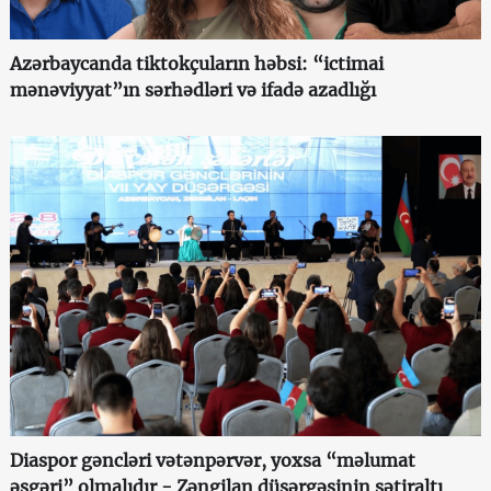
Azərbaycanda tiktokçuların həbsi: “ictimai
mənəviyyat”ın sərhədləri və ifadə azadlığı
Diaspor gəncləri vətənpərvər, yoxsa “məlumat
əsgəri” olmalıdır - Zəngilan düşərgəsinin sətiraltı