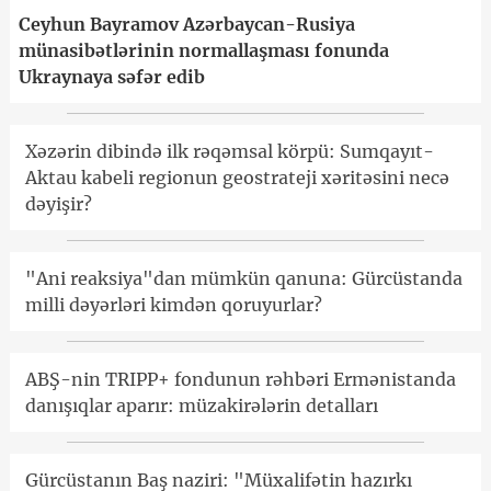
Ceyhun Bayramov Azərbaycan-Rusiya
münasibətlərinin normallaşması fonunda
Ukraynaya səfər edib
Xəzərin dibində ilk rəqəmsal körpü: Sumqayıt-
Aktau kabeli regionun geostrateji xəritəsini necə
dəyişir?
"Ani reaksiya"dan mümkün qanuna: Gürcüstanda
milli dəyərləri kimdən qoruyurlar?
ABŞ-nin TRIPP+ fondunun rəhbəri Ermənistanda
danışıqlar aparır: müzakirələrin detalları
Gürcüstanın Baş naziri: "Müxalifətin hazırkı