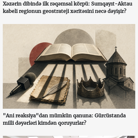
Xəzərin dibində ilk rəqəmsal körpü: Sumqayıt-Aktau
kabeli regionun geostrateji xəritəsini necə dəyişir?
"Ani reaksiya"dan mümkün qanuna: Gürcüstanda
milli dəyərləri kimdən qoruyurlar?