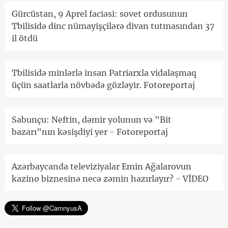
Gürcüstan, 9 Aprel faciəsi: sovet ordusunun
Tbilisidə dinc nümayişçilərə divan tutmasından 37
il ötdü
Tbilisidə minlərlə insan Patriarxla vidalaşmaq
üçün saatlarla növbədə gözləyir. Fotoreportaj
Sabunçu: Neftin, dəmir yolunun və "Bit
bazarı"nın kəsişdiyi yer - Fotoreportaj
Azərbaycanda televiziyalar Emin Ağalarovun
kazino biznesinə necə zəmin hazırlayır? - VİDEO