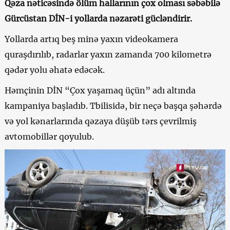
Qəza nəticəsində ölüm hallarının çox olması səbəbilə
Gürcüstan DİN-i yollarda nəzarəti gücləndirir.
Yollarda artıq beş minə yaxın videokamera
quraşdırılıb, radarlar yaxın zamanda 700 kilometrə
qədər yolu əhatə edəcək.
Həmçinin DİN “Çox yaşamaq üçün” adı altında
kampaniya başladıb. Tbilisidə, bir neçə başqa şəhərdə
və yol kənarlarında qəzaya düşüb tərs çevrilmiş
avtomobillər qoyulub.