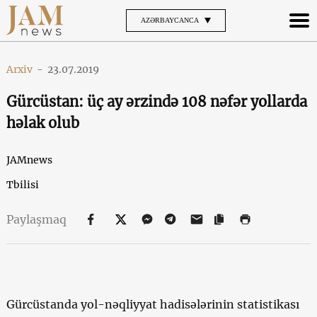
AZƏRBAYCANCA
Arxiv
-
23.07.2019
Gürcüstan: üç ay ərzində 108 nəfər yollarda
həlak olub
JAMnews
Tbilisi
Paylaşmaq
Gürcüstanda yol-nəqliyyat hadisələrinin statistikası