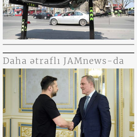
Daha ətraflı JAMnews-da