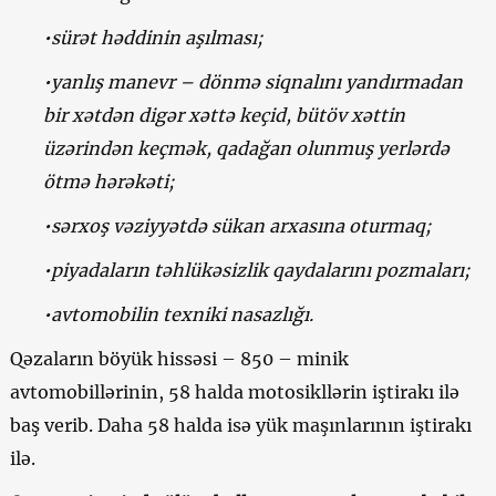
•sürət həddinin aşılması;
•yanlış manevr – dönmə siqnalını yandırmadan
bir xətdən digər xəttə keçid, bütöv xəttin
üzərindən keçmək, qadağan olunmuş yerlərdə
ötmə hərəkəti;
•sərxoş vəziyyətdə sükan arxasına oturmaq;
•piyadaların təhlükəsizlik qaydalarını pozmaları;
•avtomobilin texniki nasazlığı.
Qəzaların böyük hissəsi – 850 – minik
avtomobillərinin, 58 halda motosikllərin iştirakı ilə
baş verib. Daha 58 halda isə yük maşınlarının iştirakı
ilə.