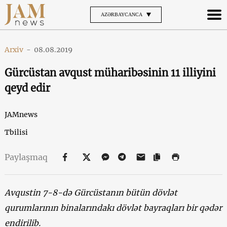
AZƏRBAYCANCA
Arxiv
-
08.08.2019
Gürcüstan avqust müharibəsinin 11 illiyini
qeyd edir
JAMnews
Tbilisi
Paylaşmaq
Avqustin 7-8-də Gürcüstanın bütün dövlət
qurumlarının binalarındakı dövlət bayraqları bir qədər
endirilib.