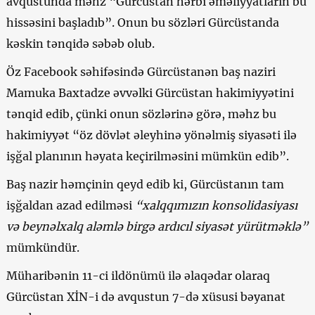
avqustunda məhz “Gürcüstan hərbi əməliyyatların bu
hissəsini başladıb”. Onun bu sözləri Gürcüstanda
kəskin tənqidə səbəb olub.
Öz Facebook səhifəsində Gürcüstanən baş naziri
Mamuka Baxtadze əvvəlki Gürcüstan hakimiyyətini
tənqid edib, çünki onun sözlərinə görə, məhz bu
hakimiyyət “öz dövlət əleyhinə yönəlmiş siyasəti ilə
işğal planının həyata keçirilməsini mümkün edib”.
Baş nazir həmçinin qeyd edib ki, Gürcüstanın tam
işğaldan azad edilməsi
“xalqqımızın konsolidasiyası
və beynəlxalq aləmlə birgə ardıcıl siyasət yürütməklə”
mümkündür.
Müharibənin 11-ci ildönümü ilə əlaqədar olaraq
Gürcüstan XİN-i də avqustun 7-də xüsusi bəyanat