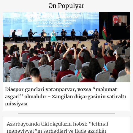
Ən Populyar
Diaspor gəncləri vətənpərvər, yoxsa “məlumat
əsgəri” olmalıdır - Zəngilan düşərgəsinin sətiraltı
missiyası
Azərbaycanda tiktokçuların həbsi: “ictimai
mənəviyyat”ın sərhədləri və ifadə azadlığı