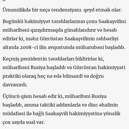
Ümumilikdə bir neçə tendensiyanı qeyd etmək olar:
Bugünkü hakimiyyət tərəfdarlarının çoxu Saakaşvilini
müharibəni qızışdırmaqda günahlandırır və hesab
edirlər ki, məhz Gürcüstan Saakaşvilinin rəhbərliyi
altında 2008-ci ilin avqustunda müharubəni başladıb.
Keçmiş prezidentin tərəfdarları bildirirlər ki,
müharibəni Rusiya başladıb və Gürcüstan hakimiyyəti
praktiki olaraq heç nə edə bilməzdi və doğru
davranırdı.
Üçüncü qism hesab edir ki, müharibıni Rusiya
başladıb, amma taktiki addımlarla və dinc əhalinin
müdafiəsi ilə bağlı Saakaşvili hakimiyyətinə yönəlik
çox sayda sual var.