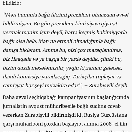
bildirib:
“Mən bununla bağlı fikrimi prezident olmazdan əvvəl
bildirmişəm. Bu gün prezident kimi siyasi qiymət
vermək mənim işim deyil, hətta keçmiş hakimiyyətlə
bağlı olsa belə. Mən nə etməli olmadığımla bağlı
danışa biklərəm. Amma bu, bizi çox maraqlandırsa,
biz Haaqada və ya başqa bir yerdə deyilik, çünki bu,
bizim daxili məsələmizdir, yəqin ki,zaman gələcək,
daxili komissiya yaradacağıq. Tarixçilər toplaşar və
cəmiyyət hər şeyi müzakirə edər”, – Zurabişvili deyib.
Daha əvvəl seçkiqabağı kampaniyasının başlanğıcında
jurnalistin avqust müharibəsilə bağlı sualına cavab
verərkən Zurabişvili bildirmişdi ki, Rusiya Gürcüstana
qarşı müharibəni çoxdan başlayıb, amma 2008-ci ilin