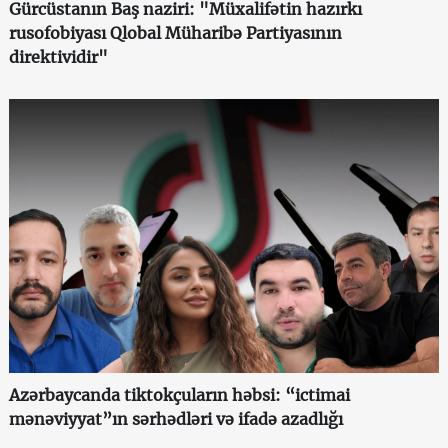
Gürcüstanın Baş naziri: "Müxalifətin hazırkı
rusofobiyası Qlobal Müharibə Partiyasının
direktividir"
Azərbaycanda tiktokçuların həbsi: “ictimai
mənəviyyat”ın sərhədləri və ifadə azadlığı