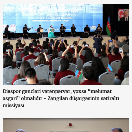
Diaspor gəncləri vətənpərvər, yoxsa “məlumat
əsgəri” olmalıdır - Zəngilan düşərgəsinin sətiraltı
missiyası