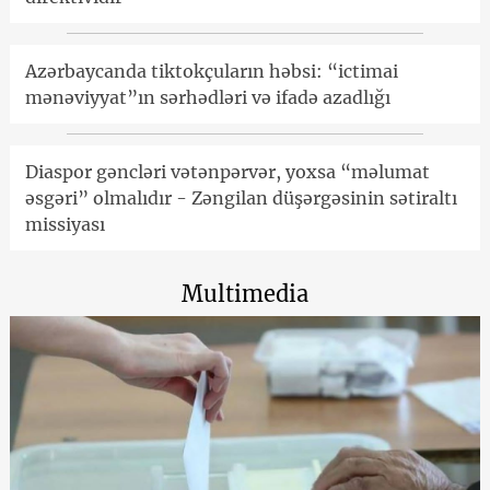
Azərbaycanda tiktokçuların həbsi: “ictimai
mənəviyyat”ın sərhədləri və ifadə azadlığı
Diaspor gəncləri vətənpərvər, yoxsa “məlumat
əsgəri” olmalıdır - Zəngilan düşərgəsinin sətiraltı
missiyası
Multimedia