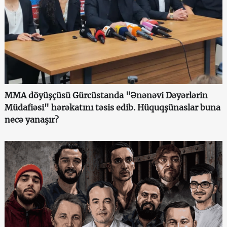
MMA döyüşçüsü Gürcüstanda "Ənənəvi Dəyərlərin
Müdafiəsi" hərəkatını təsis edib. Hüquqşünaslar buna
necə yanaşır?