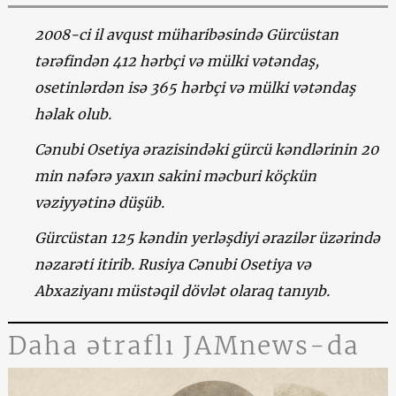
2008-ci il avqust müharibəsində Gürcüstan
tərəfindən 412 hərbçi və mülki vətəndaş,
osetinlərdən isə 365 hərbçi və mülki vətəndaş
həlak olub.
Cənubi Osetiya ərazisindəki gürcü kəndlərinin 20
min nəfərə yaxın sakini məcburi köçkün
vəziyyətinə düşüb.
Gürcüstan 125 kəndin yerləşdiyi ərazilər üzərində
nəzarəti itirib. Rusiya Cənubi Osetiya və
Abxaziyanı müstəqil dövlət olaraq tanıyıb.
Daha ətraflı JAMnews-da