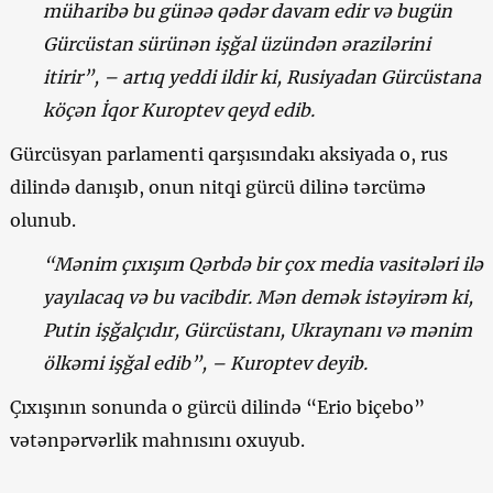
müharibə bu günəə qədər davam edir və bugün
Gürcüstan sürünən işğal üzündən ərazilərini
itirir”, – artıq yeddi ildir ki, Rusiyadan Gürcüstana
köçən İqor Kuroptev qeyd edib.
Gürcüsyan parlamenti qarşısındakı aksiyada o, rus
dilində danışıb, onun nitqi gürcü dilinə tərcümə
olunub.
“Mənim çıxışım Qərbdə bir çox media vasitələri ilə
yayılacaq və bu vacibdir. Mən demək istəyirəm ki,
Putin işğalçıdır, Gürcüstanı, Ukraynanı və mənim
ölkəmi işğal edib”, – Kuroptev deyib.
Çıxışının sonunda o gürcü dilində “Erio biçebo”
vətənpərvərlik mahnısını oxuyub.