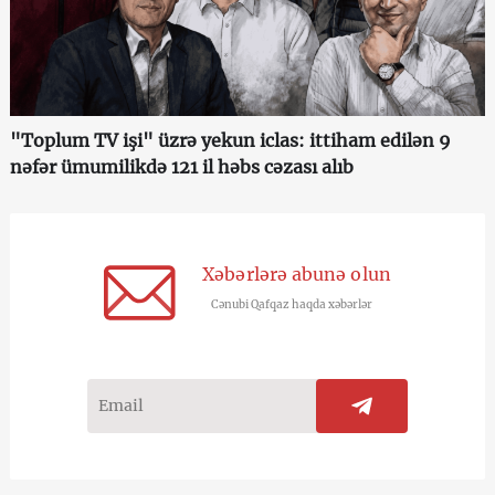
"Toplum TV işi" üzrə yekun iclas: ittiham edilən 9
nəfər ümumilikdə 121 il həbs cəzası alıb
Xəbərlərə abunə olun
Cənubi Qafqaz haqda xəbərlər