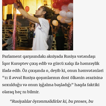
Parlament qarşısındakı aksiyada Rusiya vətəndaşı
İqor Kuroptev çıxış edib və gürcü xalqı ilə həmrəylik
ifadə edib. Öz çıxışında o, deyib ki, onun həmvətənləri
“11 il əvvəl Rusiya qoşunlarının dost ölkənin ərazisinə
soxulduğu və onun işğalına başladığı” haqda faktiki
olaraq heç nı bilmir.
“Rusiyalılar öyrənməlidirlər ki, bu proses, bu