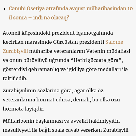
Cənubi Osetiya ətrafında avqust müharibəsindən 10
il sonra – indi nə olacaq?
Atoneli küçəsindəki prezident iqamətgahında
keçirilən mərasimdə Gürcüstan prezidenti
Salome
Zurabişvili
müharibə veteranlarını Vətənin müdafiəsi
və onun bütövlüyü uğrunda “Hərbi şücaətə görə”,
göstərdiyi qəhrəmanlıq və igidliyə görə medalları ilə
təltif edib.
Zurabişvilinin sözlərinə görə, əgər ölkə öz
veteranlarına hörmət edirsə, deməli, bu ölkə özü
hörmətə layiqdir.
Müharibənin başlanması və əvvəlki hakimiyyıtin
məsuliyyəti ilə bağlı suala cavab verərkən Zurabişvili