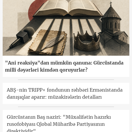
"Ani reaksiya"dan mümkün qanuna: Gürcüstanda
milli dəyərləri kimdən qoruyurlar?
ABŞ-nin TRIPP+ fondunun rəhbəri Ermənistanda
danışıqlar aparır: müzakirələrin detalları
Gürcüstanın Baş naziri: "Müxalifətin hazırkı
rusofobiyası Qlobal Müharibə Partiyasının
direktividir"