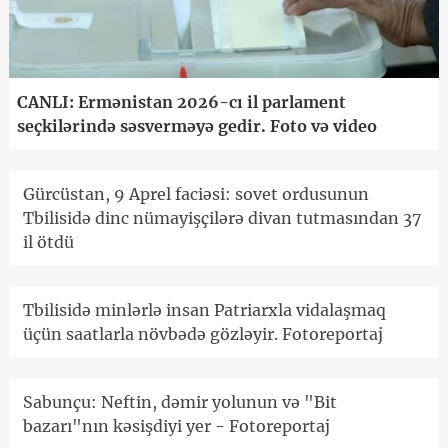
CANLI: Ermənistan 2026-cı il parlament
seçkilərində səsverməyə gedir. Foto və video
Gürcüstan, 9 Aprel faciəsi: sovet ordusunun
Tbilisidə dinc nümayişçilərə divan tutmasından 37
il ötdü
Tbilisidə minlərlə insan Patriarxla vidalaşmaq
üçün saatlarla növbədə gözləyir. Fotoreportaj
Sabunçu: Neftin, dəmir yolunun və "Bit
bazarı"nın kəsişdiyi yer - Fotoreportaj