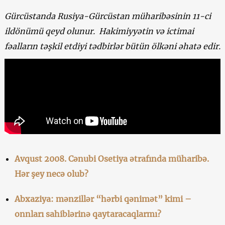
Gürcüstanda Rusiya-Gürcüstan müharibəsinin 11-ci
ildönümü qeyd olunur. Hakimiyyətin və ictimai
fəalların təşkil etdiyi tədbirlər bütün ölkəni əhatə edir.
Avqust 2008. Cənubi Osetiya ətrafında müharibə.
Hər şey necə olub?
Abxaziya: mənzillər “hərbi qənimət” kimi –
onnları sahiblərinə qaytaracaqlarmı?