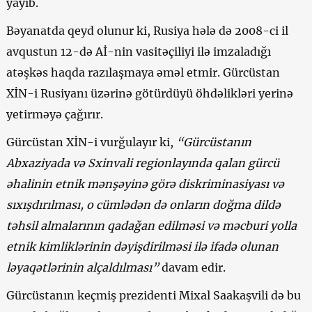
yayıb.
Bəyanatda qeyd olunur ki, Rusiya hələ də 2008-ci il
avqustun 12-də Aİ-nin vasitəçiliyi ilə imzaladığı
atəşkəs haqda razılaşmaya əməl etmir. Gürcüstan
XİN-i Rusiyanı üzərinə götürdüyü öhdəlikləri yerinə
yetirməyə çağırır.
Gürcüstan XİN-i vurğulayır ki,
“Gürcüstanın
Abxaziyada və Sxinvali regionlayında qalan gürcü
əhalinin etnik mənşəyinə görə diskriminasiyası və
sıxışdırılması, o cümlədən də onların doğma dildə
təhsil almalarının qadağan edilməsi və məcburi yolla
etnik kimliklərinin dəyişdirilməsi ilə ifadə olunan
ləyaqətlərinin alçaldılması”
davam edir.
Gürcüstanın keçmiş prezidenti Mixal Saakaşvili də bu