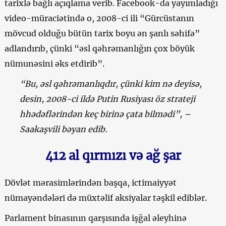
tarixlə bağlı açıqlama verib. Facebook-da yayımladığı
video-müraciətində o, 2008-ci ili “Gürcüstanın
mövcud olduğu bütün tarix boyu ən şanlı səhifə”
adlandırıb, çünki “əsl qəhrəmanlığın çox böyük
nümunəsini əks etdirib”.
“Bu, əsl qəhrəmanlıqdır, çünki kim nə deyisə,
desin, 2008-ci ildə Putin Rusiyası öz strateji
hhədəflərindən keç birinə çata bilmədi”, –
Saakaşvili bəyan edib.
412 al qırmızı və ağ şar
Dövlət mərasimlərindən başqa, ictimaiyyət
nümayəndələri də müxtəlif aksiyalar təşkil ediblər.
Parlament binasının qarşısında işğal əleyhinə