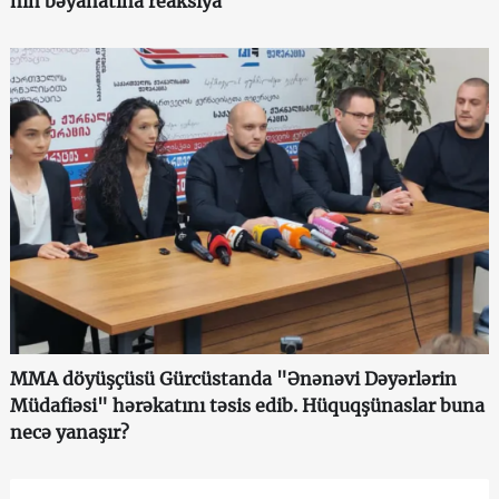
nin bəyanatına reaksiya
MMA döyüşçüsü Gürcüstanda "Ənənəvi Dəyərlərin
Müdafiəsi" hərəkatını təsis edib. Hüquqşünaslar buna
necə yanaşır?