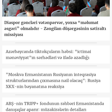
Diaspor gəncləri vətənpərvər, yoxsa “məlumat
əsgəri” olmalıdır - Zəngilan düşərgəsinin sətiraltı
missiyası
Azərbaycanda tiktokçuların həbsi: “ictimai
mənəviyyat”ın sərhədləri və ifadə azadlığı
"Moskva Ermənistanın Rusiyanın inteqrasiya
strukturlarından çıxmasına nail olacaq": Rusiya
XKX-nin bəyanatına reaksiya
ABŞ-nin TRIPP+ fondunun rəhbəri Ermənistanda
danışıqlar aparır: müzakirələrin detalları