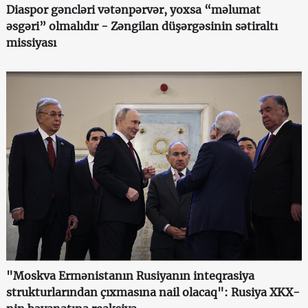
Diaspor gəncləri vətənpərvər, yoxsa “məlumat
əsgəri” olmalıdır - Zəngilan düşərgəsinin sətiraltı
missiyası
"Moskva Ermənistanın Rusiyanın inteqrasiya
strukturlarından çıxmasına nail olacaq": Rusiya XKX-