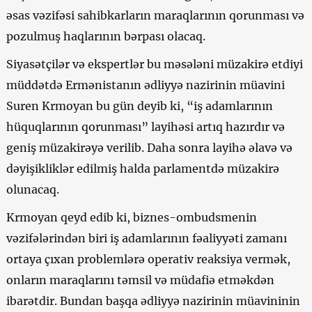
əsas vəzifəsi sahibkarların maraqlarının qorunması və
pozulmuş haqlarının bərpası olacaq.
Siyasətçilər və ekspertlər bu məsələni müzakirə etdiyi
müddətdə Ermənistanın ədliyyə nazirinin müavini
Suren Krmoyan bu gün deyib ki, “iş adamlarının
hüquqlarının qorunması” layihəsi artıq hazırdır və
geniş müzakirəyə verilib. Daha sonra layihə əlavə və
dəyişikliklər edilmiş halda parlamentdə müzakirə
olunacaq.
Krmoyan qeyd edib ki, biznes-ombudsmenin
vəzifələrindən biri iş adamlarının fəaliyyəti zamanı
ortaya çıxan problemlərə operativ reaksiya vermək,
onların maraqlarını təmsil və müdafiə etməkdən
ibarətdir. Bundan başqa ədliyyə nazirinin müavininin