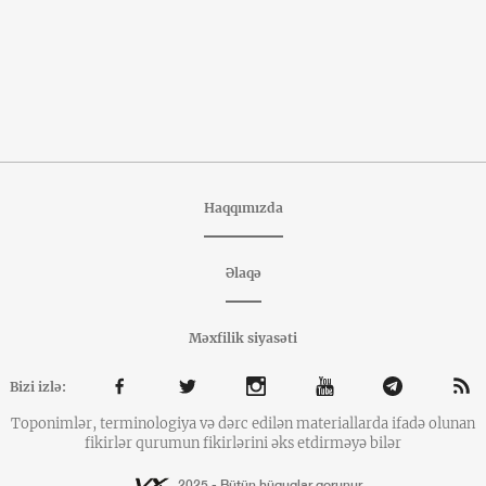
Haqqımızda
Əlaqə
Məxfilik siyasəti
Bizi izlə:
Toponimlər, terminologiya və dərc edilən materiallarda ifadə olunan
fikirlər qurumun fikirlərini əks etdirməyə bilər
2025 - Bütün hüquqlar qorunur