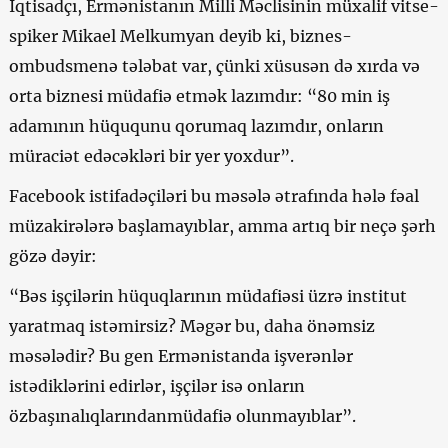
İqtisadçı, Ermənistanın Milli Məclisinin müxalif vitse-
spiker Mikael Melkumyan deyib ki, biznes-
ombudsmenə tələbat var, çünki xüsusən də xırda və
orta biznesi müdafiə etmək lazımdır: “80 min iş
adamının hüququnu qorumaq lazımdır, onların
müraciət edəcəkləri bir yer yoxdur”.
Facebook istifadəçiləri bu məsələ ətrafında hələ fəal
müzakirələrə başlamayıblar, amma artıq bir neçə şərh
gözə dəyir:
“Bəs işçilərin hüquqlarının müdafiəsi üzrə institut
yaratmaq istəmirsiz? Məgər bu, daha önəmsiz
məsələdir? Bu gen Ermənistanda işverənlər
istədiklərini edirlər, işçilər isə onların
özbaşınalıqlarındanmüdafiə olunmayıblar”.