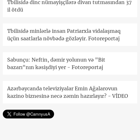
Tbilisidə dinc nümayişçilərə divan tutmasından 37
il ötdü
Tbilisidə minlərlə insan Patriarxla vidalaşmaq
üçün saatlarla növbədə gözləyir. Fotoreportaj
Sabunçu: Neftin, dəmir yolunun və "Bit
bazarı"nın kəsişdiyi yer - Fotoreportaj
Azərbaycanda televiziyalar Emin Ağalarovun
kazino biznesinə necə zəmin hazırlayır? - VİDEO