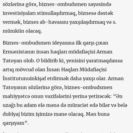
sözlərinə görə, biznes-ombudsmen sayəsində
investisiyaları stimullaşdırmaq, biznesə dəstək
vermək, biznes ab-havasını yaxşılaşdırmaq və s.
mümkün olacaq.
Biznes-ombudsmen ideyasına ilk qarşı çıxan
Ermənistanın insan haqları müdafiəçisi Arman
Tatoyan olub. O bildirib ki, yenisini yaratmaqdansa
artıq mövcud olan İnsan Haqları Müdafiəçisi
İnstitutunuinkişaf etdirmək daha yaxşı olar. Arman
Tatoyanın sözlərinə görə, biznes-ombudsmen
mahiyyətcə onun vəzifələrini yerinə yetirəcək: “Ən
uzağı bu adam elə mənə də müraciət edə bilər və belə
dublyaj bizim işimizə mane olacaq. Mən buna
qarşıyam”.