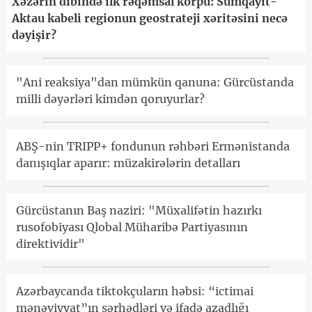
Xəzərin dibində ilk rəqəmsal körpü: Sumqayıt-
Aktau kabeli regionun geostrateji xəritəsini necə
dəyişir?
"Ani reaksiya"dan mümkün qanuna: Gürcüstanda
milli dəyərləri kimdən qoruyurlar?
ABŞ-nin TRIPP+ fondunun rəhbəri Ermənistanda
danışıqlar aparır: müzakirələrin detalları
Gürcüstanın Baş naziri: "Müxalifətin hazırkı
rusofobiyası Qlobal Müharibə Partiyasının
direktividir"
Azərbaycanda tiktokçuların həbsi: “ictimai
mənəviyyat”ın sərhədləri və ifadə azadlığı