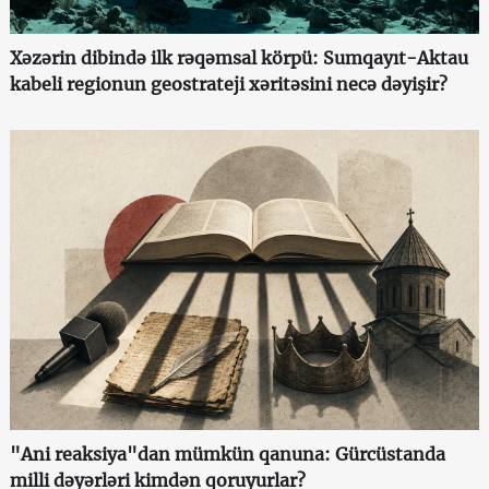
Xəzərin dibində ilk rəqəmsal körpü: Sumqayıt-Aktau
kabeli regionun geostrateji xəritəsini necə dəyişir?
"Ani reaksiya"dan mümkün qanuna: Gürcüstanda
milli dəyərləri kimdən qoruyurlar?