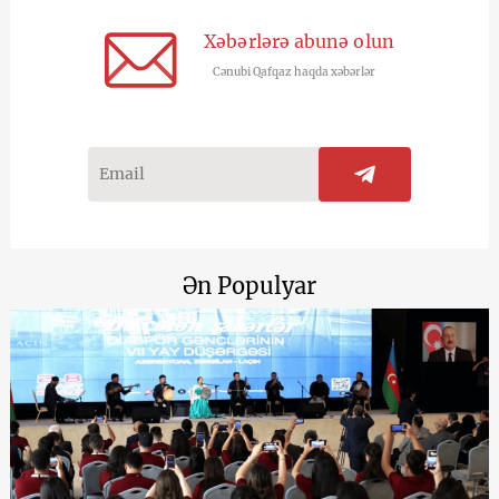
Xəbərlərə abunə olun
Cənubi Qafqaz haqda xəbərlər
Ən Populyar