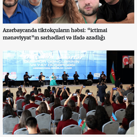
Azərbaycanda tiktokçuların həbsi: “ictimai
mənəviyyat”ın sərhədləri və ifadə azadlığı