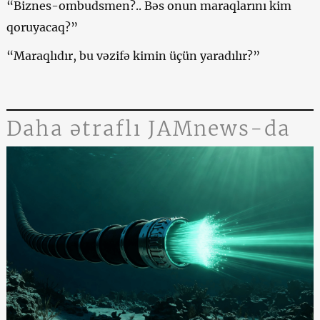
“Biznes-ombudsmen?.. Bəs onun maraqlarını kim
qoruyacaq?”
“Maraqlıdır, bu vəzifə kimin üçün yaradılır?”
Daha ətraflı JAMnews-da