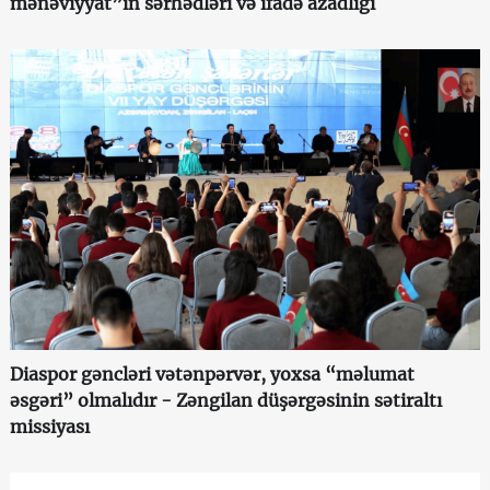
mənəviyyat”ın sərhədləri və ifadə azadlığı
Diaspor gəncləri vətənpərvər, yoxsa “məlumat
əsgəri” olmalıdır - Zəngilan düşərgəsinin sətiraltı
missiyası