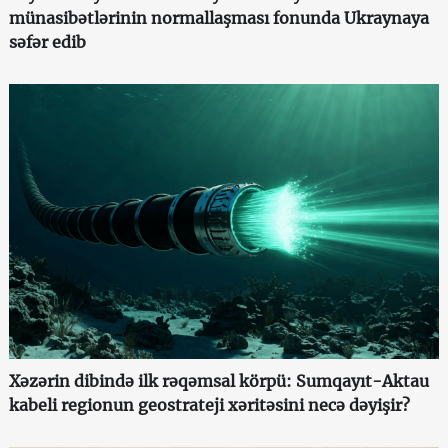
münasibətlərinin normallaşması fonunda Ukraynaya
səfər edib
Xəzərin dibində ilk rəqəmsal körpü: Sumqayıt-Aktau
kabeli regionun geostrateji xəritəsini necə dəyişir?