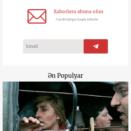
Xəbərlərə abunə olun
Cənubi Qafqaz haqda xəbərlər
Ən Populyar