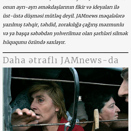
onun ayrı-ayrı əməkdaşlarının fikir və ideyaları ilə
üst-üstə düşməsi mütləq deyil. JAMnews məqalələrə
yazılmış təhqir, təhdid, zorakılığa çağırış məzmunlu
və ya başqa səbəbdən yolverilməz olan şərhləri silmək
hüququnu özündə saxlayır.
Daha ətraflı JAMnews-da