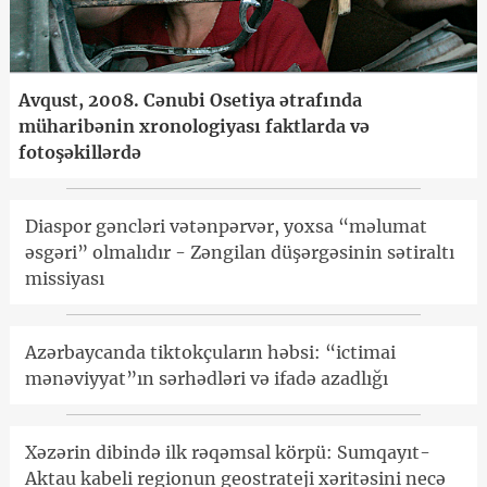
Avqust, 2008. Cənubi Osetiya ətrafında
müharibənin xronologiyası faktlarda və
fotoşəkillərdə
Diaspor gəncləri vətənpərvər, yoxsa “məlumat
əsgəri” olmalıdır - Zəngilan düşərgəsinin sətiraltı
missiyası
Azərbaycanda tiktokçuların həbsi: “ictimai
mənəviyyat”ın sərhədləri və ifadə azadlığı
Xəzərin dibində ilk rəqəmsal körpü: Sumqayıt-
Aktau kabeli regionun geostrateji xəritəsini necə