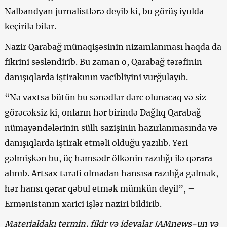
Nalbandyan jurnalistlərə deyib ki, bu görüş iyulda
keçirilə bilər.
Nazir Qarabağ münaqişəsinin nizamlanması haqda da
fikrini səsləndirib. Bu zaman o, Qarabağ tərəfinin
danışıqlarda iştirakının vacibliyini vurğulayıb.
“Nə vaxtsa bütün bu sənədlər dərc olunacaq və siz
görəcəksiz ki, onların hər birində Dağlıq Qarabağ
nümayəndələrinin sülh sazişinin hazırlanmasında və
danışıqlarda iştirak etməli olduğu yazılıb. Yeri
gəlmişkən bu, üç həmsədr ölkənin razılığı ilə qərara
alınıb. Artsax tərəfi olmadan hansısa razılığa gəlmək,
hər hansı qərar qəbul etmək mümkün deyil”, –
Ermənistanın xarici işlər naziri bildirib.
Materialdakı termin, fikir və ideyalar JAMnews-un və