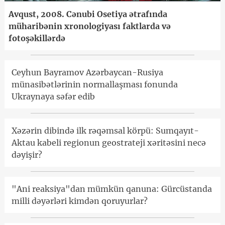
Avqust, 2008. Cənubi Osetiya ətrafında
müharibənin xronologiyası faktlarda və
fotoşəkillərdə
Ceyhun Bayramov Azərbaycan-Rusiya
münasibətlərinin normallaşması fonunda
Ukraynaya səfər edib
Xəzərin dibində ilk rəqəmsal körpü: Sumqayıt-
Aktau kabeli regionun geostrateji xəritəsini necə
dəyişir?
"Ani reaksiya"dan mümkün qanuna: Gürcüstanda
milli dəyərləri kimdən qoruyurlar?