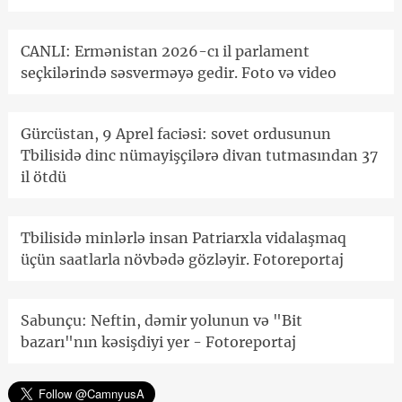
CANLI: Ermənistan 2026-cı il parlament
seçkilərində səsverməyə gedir. Foto və video
Gürcüstan, 9 Aprel faciəsi: sovet ordusunun
Tbilisidə dinc nümayişçilərə divan tutmasından 37
il ötdü
Tbilisidə minlərlə insan Patriarxla vidalaşmaq
üçün saatlarla növbədə gözləyir. Fotoreportaj
Sabunçu: Neftin, dəmir yolunun və "Bit
bazarı"nın kəsişdiyi yer - Fotoreportaj