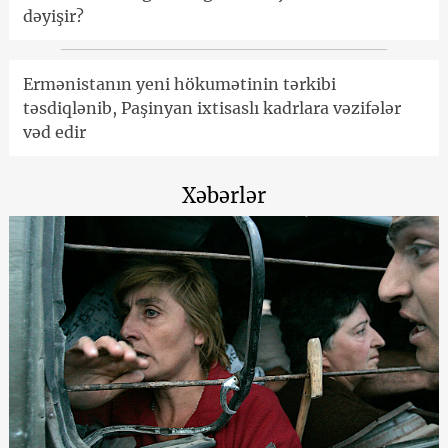
dəyişir?
Ermənistanın yeni hökumətinin tərkibi
təsdiqlənib, Paşinyan ixtisaslı kadrlara vəzifələr
vəd edir
Xəbərlər