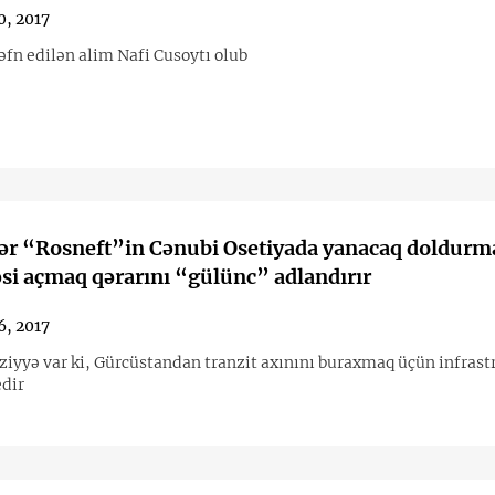
0, 2017
əfn edilən alim Nafi Cusoytı olub
ər “Rosneft”in Cənubi Osetiyada yanacaq doldurm
i açmaq qərarını “gülünc” adlandırır
6, 2017
rziyyə var ki, Gürcüstandan tranzit axınını buraxmaq üçün infrast
edir