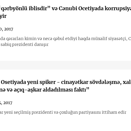
qərbyönlü iblisdir” və Cənubi Ocetiyada korrupsiy
yir
0, 2017
da qərarları kimin və necə qəbul etdiyi haqda müxalif siyasətçi, 
sabiq prezidenti danışır
setiyada yeni spiker - cinayətkar sövdələşmə, xalqın
nə və açıq-aşkar aldadılması faktı”
5, 2017
Parlamentar yeni seçilmiş prezidenti və çoxluğun partiyasını ittiham edir