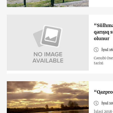
“Sülhmər
qarışıq 
olunur
İyul 16
Cənubi Ose
tarixi
“Qazprom
İyul 10
İşləri 2018