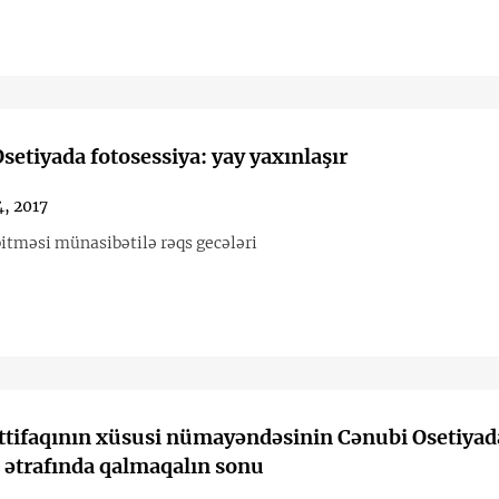
setiyada fotosessiya: yay yaxınlaşır
, 2017
itməsi münasibətilə rəqs gecələri
ttifaqının xüsusi nümayəndəsinin Cənubi Osetiyada
 ətrafında qalmaqalın sonu