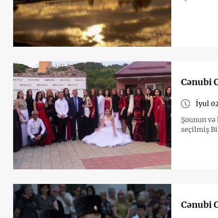
Cənubi O
İyul 0
Şounun və 
seçilmiş Bi
Cənubi O