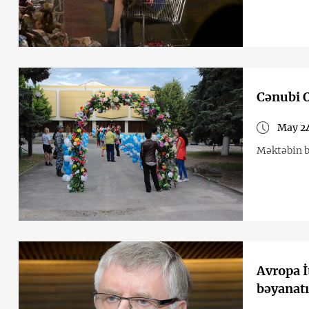
Cənubi O
May 24
Məktəbin b
Avropa İ
bəyanatı