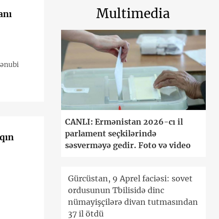
Multimedia
anı
Cənubi
CANLI: Ermənistan 2026-cı il
parlament seçkilərində
səsverməyə gedir. Foto və video
Gürcüstan, 9 Aprel faciəsi: sovet
ordusunun Tbilisidə dinc
nümayişçilərə divan tutmasından
37 il ötdü