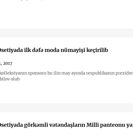
setiyada ilk dəfə moda nümayişi keçirilib
2, 2017
kolleksiyanın sponsoru bu ilin may ayında respublikanın preziden
bilov olub
setiyada görkəmli vətəndaşların Milli panteonu ya