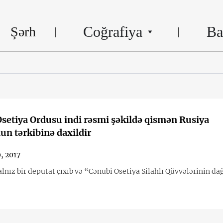
Coğrafiya
Ba
Şərh
setiya Ordusu indi rəsmi şəkildə qismən Rusiya
n tərkibinə daxildir
0, 2017
lnız bir deputat çıxıb və “Cənubi Osetiya Silahlı Qüvvələrinin da