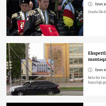
İyun 3
Orada ilk d
Ekspertl
məntəqəs
İyun 2
Belə bir fə
hazırlığı g