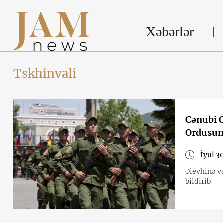
Xəbərlər
Tskhinvali
Cənubi O
Ordusunu
İyul 3
Əleyhinə ya
bildirib