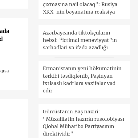
çıxmasına nail olacaq": Rusiya
XKX-nin bəyanatına reaksiya
yada
Azərbaycanda tiktokçuların
d
həbsi: “ictimai mənəviyyat”ın
sərhədləri və ifadə azadlığı
Ermənistanın yeni hökumətinin
qısa
tərkibi təsdiqlənib, Paşinyan
ixtisaslı kadrlara vəzifələr vəd
edir
Gürcüstanın Baş naziri:
"Müxalifətin hazırkı rusofobiyası
Qlobal Müharibə Partiyasının
direktividir"