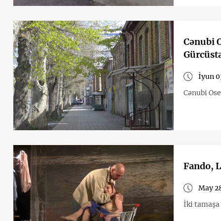
Cənubi O
Gürcüsta
İyun 0
Cənubi Ose
Fando, L
May 28
İki tamaşa