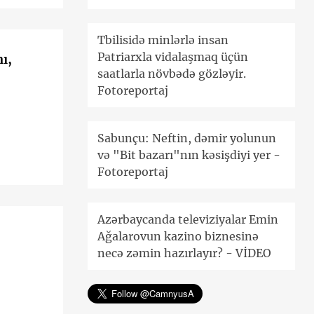
Tbilisidə minlərlə insan
Patriarxla vidalaşmaq üçün
ı,
saatlarla növbədə gözləyir.
Fotoreportaj
Sabunçu: Neftin, dəmir yolunun
və "Bit bazarı"nın kəsişdiyi yer -
Fotoreportaj
Azərbaycanda televiziyalar Emin
Ağalarovun kazino biznesinə
necə zəmin hazırlayır? - VİDEO