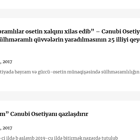
amlılar osetin xalqını xilas edib” – Cənubi Oseti
sülhməramlı qüvvələrin yaradılmasının 25 illiyi qey
, 2017
tiyada bayram və gürcü-osetin münaqişəsində sülhməramlılığın 
” Cənubi Osetiyanı qazlaşdırır
, 2017
-ci ildə b aşlayıb 2019-cu ildə bitirmək nəzərdə tutulub