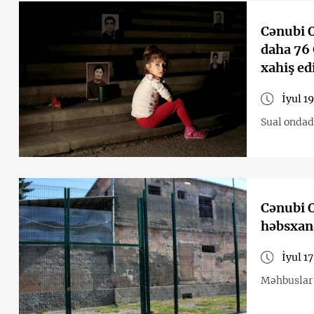
Cənubi O
daha 76 
xahiş ed
İyul 19
Sual ondadı
Cənubi O
həbsxana
İyul 17
Məhbuslar f