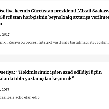
setiya keçmiş Gürcüstan prezidenti Mixail Saakaşvi
Gürcüstan hərbçisinin beynəlxalq axtarışa verilmə
ir
, 2017
r ki, Rusiya bu prosesi İnterpol vasitəsilə başlatmaq istəyəcəkmi
setiya: “Həkimlərimiz işdən azad edildiyi üçün
larda tibbi yoxlanışdan keçmirik”
, 2017
asiləsiz aclıq elan edib