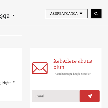
şqa
AZƏRBAYCANCA
Xəbərlərə abunə
olun
Cənubi Qafqaz haqda xəbərlər
ğıldığını”