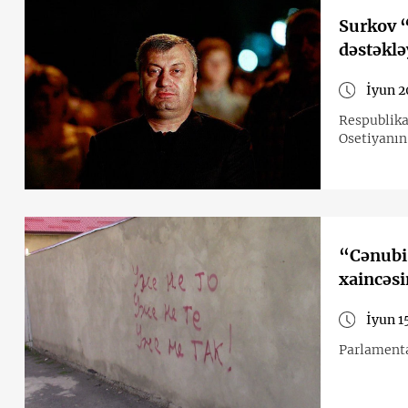
Surkov “
dəstəklə
İyun 2
Respublika
Osetiyanın 
“Cənubi O
xaincəsi
İyun 1