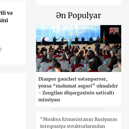
li və
Ən Populyar
sini
?
Diaspor gəncləri vətənpərvər,
yoxsa “məlumat əsgəri” olmalıdır
- Zəngilan düşərgəsinin sətiraltı
missiyası
"Moskva Ermənistanın Rusiyanın
inteqrasiya strukturlarından