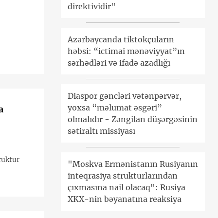
direktividir"
Azərbaycanda tiktokçuların
həbsi: “ictimai mənəviyyat”ın
sərhədləri və ifadə azadlığı
Diaspor gəncləri vətənpərvər,
yoxsa “məlumat əsgəri”
a
olmalıdır - Zəngilan düşərgəsinin
sətiraltı missiyası
ruktur
"Moskva Ermənistanın Rusiyanın
inteqrasiya strukturlarından
çıxmasına nail olacaq": Rusiya
XKX-nin bəyanatına reaksiya