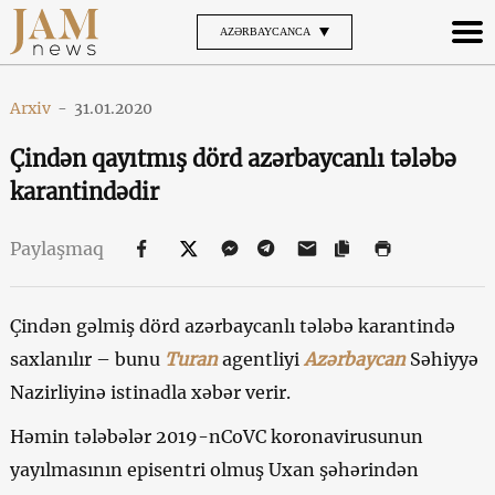
AZƏRBAYCANCA
Arxiv
-
31.01.2020
Çindən qayıtmış dörd azərbaycanlı tələbə
karantindədir
Paylaşmaq
Çindən gəlmiş dörd azərbaycanlı tələbə karantində
saxlanılır – bunu
Turan
agentliyi
Azərbaycan
Səhiyyə
Nazirliyinə istinadla xəbər verir
.
Həmin tələbələr 2019-nCoVС koronavirusunun
yayılmasının episentri olmuş Uxan şəhərindən