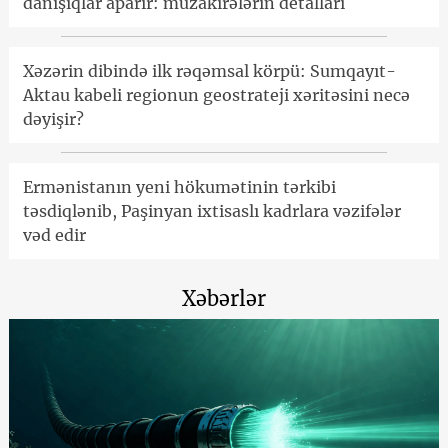
danışıqlar aparır: müzakirələrin detalları
Xəzərin dibində ilk rəqəmsal körpü: Sumqayıt-
Aktau kabeli regionun geostrateji xəritəsini necə
dəyişir?
Ermənistanın yeni hökumətinin tərkibi
təsdiqlənib, Paşinyan ixtisaslı kadrlara vəzifələr
vəd edir
Xəbərlər