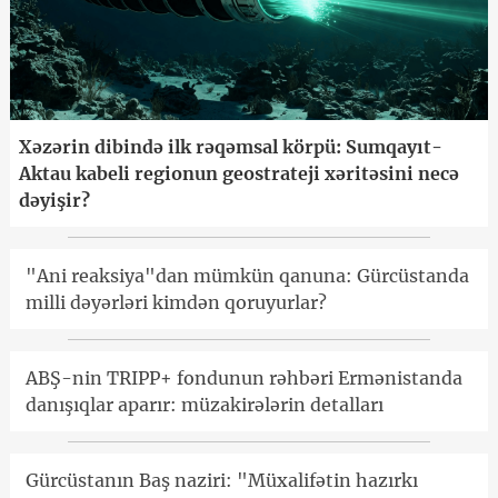
Xəzərin dibində ilk rəqəmsal körpü: Sumqayıt-
Aktau kabeli regionun geostrateji xəritəsini necə
dəyişir?
"Ani reaksiya"dan mümkün qanuna: Gürcüstanda
milli dəyərləri kimdən qoruyurlar?
ABŞ-nin TRIPP+ fondunun rəhbəri Ermənistanda
danışıqlar aparır: müzakirələrin detalları
Gürcüstanın Baş naziri: "Müxalifətin hazırkı