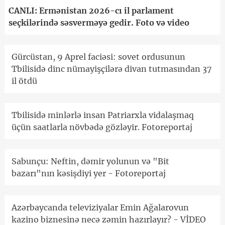
CANLI: Ermənistan 2026-cı il parlament
seçkilərində səsverməyə gedir. Foto və video
Gürcüstan, 9 Aprel faciəsi: sovet ordusunun
Tbilisidə dinc nümayişçilərə divan tutmasından 37
il ötdü
Tbilisidə minlərlə insan Patriarxla vidalaşmaq
üçün saatlarla növbədə gözləyir. Fotoreportaj
Sabunçu: Neftin, dəmir yolunun və "Bit
bazarı"nın kəsişdiyi yer - Fotoreportaj
Azərbaycanda televiziyalar Emin Ağalarovun
kazino biznesinə necə zəmin hazırlayır? - VİDEO