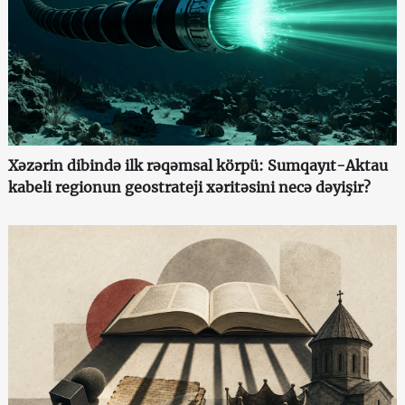
Xəzərin dibində ilk rəqəmsal körpü: Sumqayıt-Aktau
kabeli regionun geostrateji xəritəsini necə dəyişir?