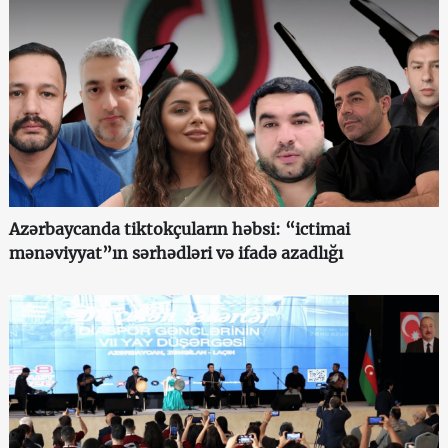
Azərbaycanda tiktokçuların həbsi: “ictimai
mənəviyyat”ın sərhədləri və ifadə azadlığı