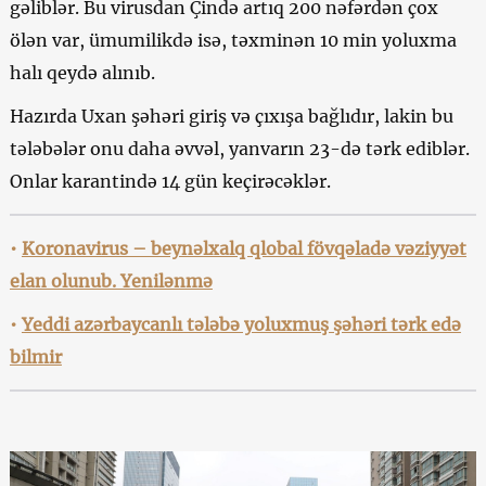
gəliblər. Bu virusdan Çində artıq 200 nəfərdən çox
ölən var, ümumilikdə isə, təxminən 10 min yoluxma
halı qeydə alınıb.
Hazırda Uxan şəhəri giriş və çıxışa bağlıdır, lakin bu
tələbələr onu daha əvvəl, yanvarın 23-də tərk ediblər.
Onlar karantində 14 gün keçirəcəklər.
•
Koronavirus – beynəlxalq qlobal fövqəladə vəziyyət
elan olunub. Yenilənmə
•
Yeddi azərbaycanlı tələbə yoluxmuş şəhəri tərk edə
bilmir