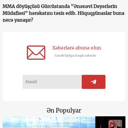
MMA döyüşçüsü Gürcüstanda "Ənənəvi Dəyərlərin
Müdafiəsi" hərəkatını təsis edib. Hüquqşünaslar buna
necə yanaşır?
Xəbərlərə abunə olun
Cənubi Qafqaz haqda xəbərlər
Ən Populyar