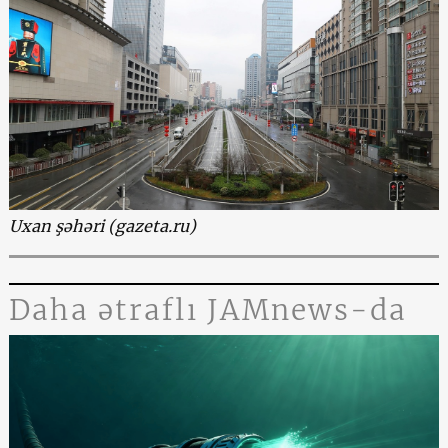
Uxan şəhəri (gazeta.ru)
Daha ətraflı JAMnews-da