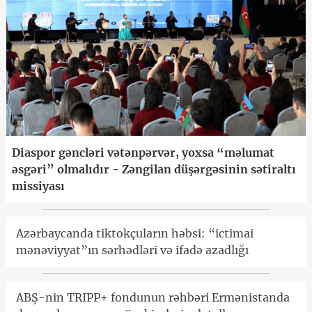
Diaspor gəncləri vətənpərvər, yoxsa “məlumat
əsgəri” olmalıdır - Zəngilan düşərgəsinin sətiraltı
missiyası
Azərbaycanda tiktokçuların həbsi: “ictimai
mənəviyyat”ın sərhədləri və ifadə azadlığı
ABŞ-nin TRIPP+ fondunun rəhbəri Ermənistanda