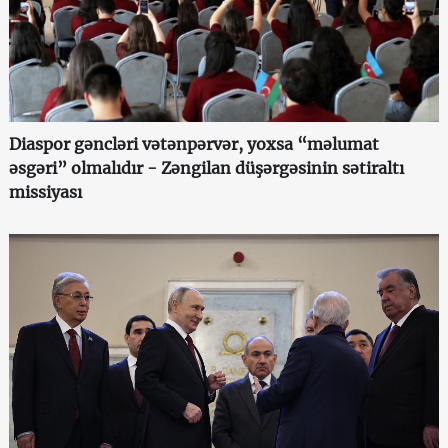
Diaspor gəncləri vətənpərvər, yoxsa “məlumat
əsgəri” olmalıdır - Zəngilan düşərgəsinin sətiraltı
missiyası