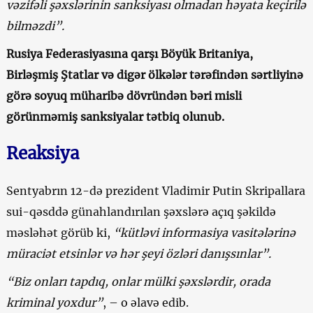
vəzifəli şəxslərinin sanksiyası olmadan həyata keçirilə
bilməzdi”.
Rusiya Federasiyasına qarşı Böyük Britaniya,
Birləşmiş Ştatlar və digər ölkələr tərəfindən sərtliyinə
görə soyuq müharibə dövründən bəri misli
görünməmiş sanksiyalar tətbiq olunub.
Reaksiya
Sentyabrın 12-də prezident Vladimir Putin Skripallara
sui-qəsddə günahlandırılan şəxslərə açıq şəkildə
məsləhət görüb ki,
“kütləvi informasiya vasitələrinə
müraciət etsinlər və hər şeyi özləri danışsınlar”.
“Biz onları tapdıq, onlar mülki şəxslərdir, orada
kriminal yoxdur”
, – o əlavə edib.