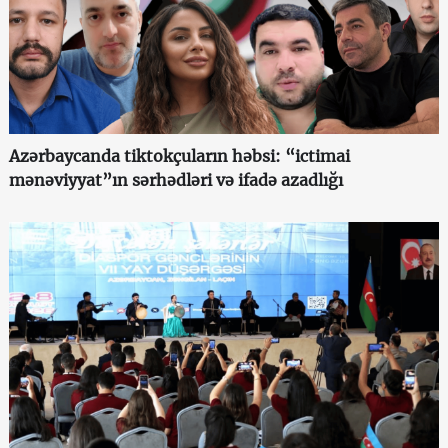
Azərbaycanda tiktokçuların həbsi: “ictimai
mənəviyyat”ın sərhədləri və ifadə azadlığı