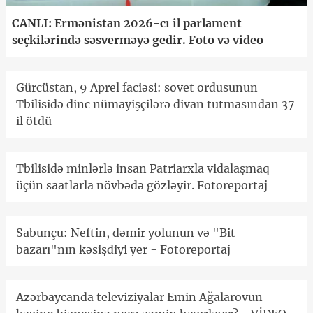
CANLI: Ermənistan 2026-cı il parlament
seçkilərində səsverməyə gedir. Foto və video
Gürcüstan, 9 Aprel faciəsi: sovet ordusunun
Tbilisidə dinc nümayişçilərə divan tutmasından 37
il ötdü
Tbilisidə minlərlə insan Patriarxla vidalaşmaq
üçün saatlarla növbədə gözləyir. Fotoreportaj
Sabunçu: Neftin, dəmir yolunun və "Bit
bazarı"nın kəsişdiyi yer - Fotoreportaj
Azərbaycanda televiziyalar Emin Ağalarovun