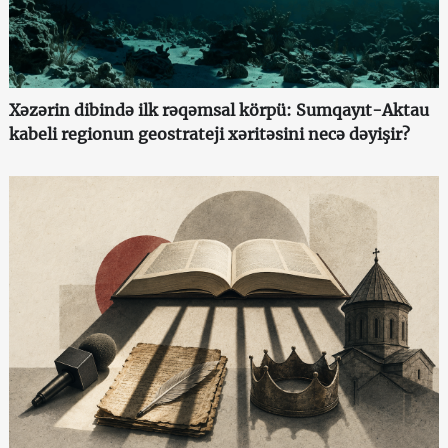
Xəzərin dibində ilk rəqəmsal körpü: Sumqayıt-Aktau
kabeli regionun geostrateji xəritəsini necə dəyişir?