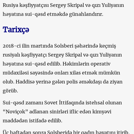
Rusiya kəşfiyyatçısı Sergey Skripal və qızı Yuliyanın
həyatına sui-qəsd etməkdə günahlandırır.
Tarixçə
2018-ci ilin martında Solsberi şəhərində keçmiş
rusiyalı kəşfiyyatçı Sergey Skripal və qızı Yuliyanın
həyatına sui-qəsd edilib. Həkimlərin operativ
müdaxiləsi sayəsində onları xilas etmək mümkün
olub. Haddisə yerinə gələn polis əməkdaşı da ziyan
görüb.
Sui-qəsd zamanı Sovet İttifaqında istehsal olunan
“Noviçok” adlanan sinirləri iflic edən kimyəvi
maddədən istifadə edilib.
Üç həftədən sonra Solsberidə bir qadın həyatını itirib,