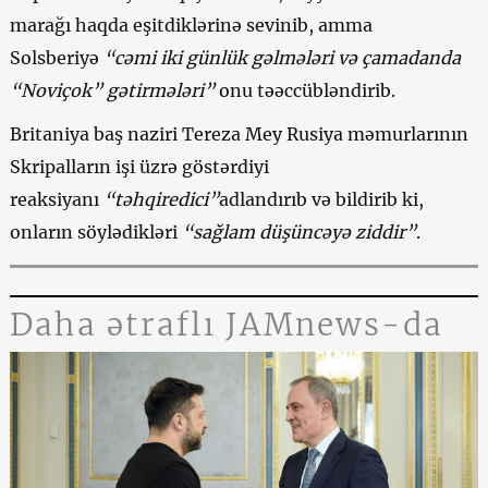
marağı haqda eşitdiklərinə sevinib, amma
Solsberiyə
“cəmi iki günlük gəlmələri və çamadanda
“Noviçok” gətirmələri”
onu təəccübləndirib.
Britaniya baş naziri Tereza Mey Rusiya məmurlarının
Skripalların işi üzrə göstərdiyi
reaksiyanı
“təhqiredici”
adlandırıb və bildirib ki,
onların söylədikləri
“sağlam düşüncəyə ziddir”
.
Daha ətraflı JAMnews-da