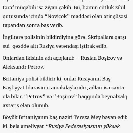
tərəf müqabili isə ziyan çəkib. Bu, həmin cütlük zibil
qutusunda içində “Noviçok” maddəsi olan ətir şüşəsi
tapandan sonra baş verib.
İngiltərə polisinin bildirdiyinə görə, Skripallara qarşı
sui-qəsddə altı Rusiya vətəndaşı iştirak edib.
Onlardan ikisinin adı açıqlanıb – Ruslan Boşirov və
Aleksandr Petrov.
Britaniya polisi bildirir ki, onlar Rusiyanın Baş
Kəşfiyyat İdarəsinin əməkdaşlarıdır, adları isə saxta
ola bilər. “Petrov” və “Boşirov” haqqında beynəlxalq
axtarış elan olunub.
Böyük Britaniyanın baş naziri Tereza Mey bəyan edib
ki, belə əməliyyat
“Rusiya Federasiyasının yüksək