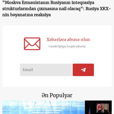
"Moskva Ermənistanın Rusiyanın inteqrasiya
strukturlarından çıxmasına nail olacaq": Rusiya XKX-
nin bəyanatına reaksiya
Xəbərlərə abunə olun
Cənubi Qafqaz haqda xəbərlər
Ən Populyar