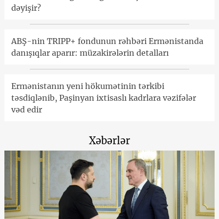
dəyişir?
ABŞ-nin TRIPP+ fondunun rəhbəri Ermənistanda
danışıqlar aparır: müzakirələrin detalları
Ermənistanın yeni hökumətinin tərkibi
təsdiqlənib, Paşinyan ixtisaslı kadrlara vəzifələr
vəd edir
Xəbərlər