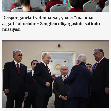
Diaspor gəncləri vətənpərvər, yoxsa “məlumat
əsgəri” olmalıdır - Zəngilan düşərgəsinin sətiraltı
missiyası