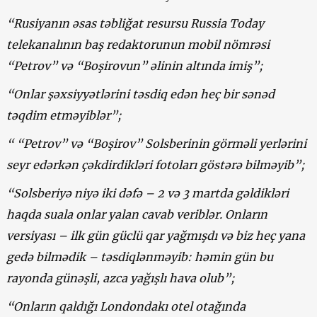
“Rusiyanın əsas təbliğat resursu Russia Today
telekanalının baş redaktorunun mobil nömrəsi
“Petrov” və “Boşirovun” əlinin altında imiş”;
“Onlar şəxsiyyətlərini təsdiq edən heç bir sənəd
təqdim etməyiblər”;
“ “Petrov” və “Boşirov” Solsberinin görməli yerlərini
seyr edərkən çəkdirdikləri fotoları göstərə bilməyib”;
“Solsberiyə niyə iki dəfə – 2 və 3 martda gəldikləri
haqda suala onlar yalan cavab veriblər. Onların
versiyası – ilk gün güclü qar yağmışdı və biz heç yana
gedə bilmədik – təsdiqlənməyib: həmin gün bu
rayonda günəşli, azca yağışlı hava olub”;
“Onların qaldığı Londondakı otel otağında