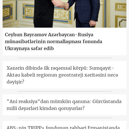
Ceyhun Bayramov Azərbaycan-Rusiya
münasibətlərinin normallaşması fonunda
Ukraynaya səfər edib
Xəzərin dibində ilk rəqəmsal körpü: Sumqayıt-
Aktau kabeli regionun geostrateji xəritəsini necə
dəyişir?
"Ani reaksiya"dan mümkün qanuna: Gürcüstanda
milli dəyərləri kimdən qoruyurlar?
ABŞ-nin TRIPP+ fondunun rəhbəri Ermənistanda