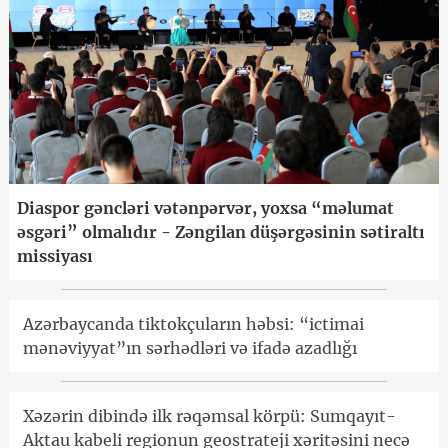
Diaspor gəncləri vətənpərvər, yoxsa “məlumat
əsgəri” olmalıdır - Zəngilan düşərgəsinin sətiraltı
missiyası
Azərbaycanda tiktokçuların həbsi: “ictimai
mənəviyyat”ın sərhədləri və ifadə azadlığı
Xəzərin dibində ilk rəqəmsal körpü: Sumqayıt-
Aktau kabeli regionun geostrateji xəritəsini necə