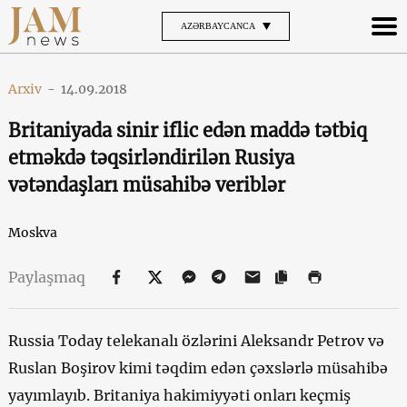
AZƏRBAYCANCA
Arxiv
-
14.09.2018
Britaniyada sinir iflic edən maddə tətbiq
etməkdə təqsirləndirilən Rusiya
vətəndaşları müsahibə veriblər
Moskva
Paylaşmaq
Russia Today telekanalı özlərini Aleksandr Petrov və
Ruslan Boşirov kimi təqdim edən çəxslərlə müsahibə
yayımlayıb. Britaniya hakimiyyəti onları keçmiş