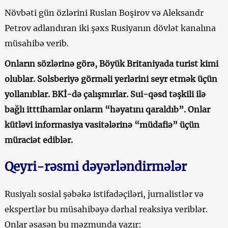
Növbəti gün özlərini Ruslan Boşirov və Aleksandr
Petrov adlandıran iki şəxs Rusiyanın dövlət kanalına
müsahibə verib.
Onların sözlərinə görə, Böyük Britaniyada turist kimi
olublar. Solsberiyə görməli yerlərini seyr etmək üçün
yollanıblar. BKİ-də çalışmırlar. Sui-qəsd təşkili ilə
bağlı itttihamlar onların “həyatını qaraldıb”. Onlar
kütləvi informasiya vasitələrinə “müdafiə” üçün
müraciət ediblər.
Qeyri-rəsmi dəyərləndirmələr
Rusiyalı sosial şəbəkə istifadəçiləri, jurnalistlər və
ekspertlər bu müsahibəyə dərhal reaksiya veriblər.
Onlar əsasən bu məzmunda yazır: