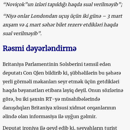
“Noviçok”un izləri tapıldığı haqda sual verilməyib”;
“Niyə onlar Londondan uçuş üçün iki günə – 3 mart
axşam və 4 mart səhər bilet rezerv etdikləri haqda
sual verilməyib”.
Rəsmi dəyərləndirmə
Britaniya Parlamentinin Solsberini təmsil edən
deputatı Con Qlen bildirib ki, şübhəlilərin bu şəhərə
yerli görməli məkanları seyr etmək üçün getdikləri
haqda bəyanatları etibara layiq deyil. Onun sözlərinə
görə, bu iki şəxsin RT-yə müsahibələrində
danışdıqları Britaniya xüsusi xidmət orqanlarının
əlində olan informasiya ilə uyğun gəlmir.
Deputat ironiya ilə qeyd edib ki, səyyahların turist