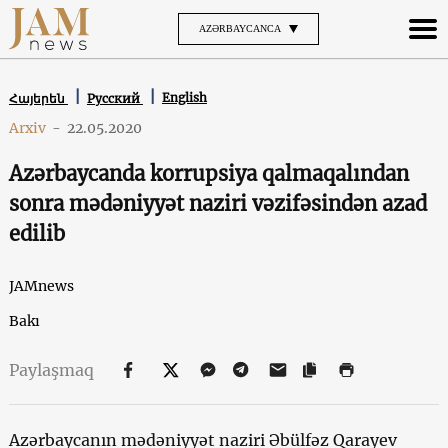
AZƏRBAYCANCA
English
Հայերեն
Русский
Arxiv
-
22.05.2020
Azərbaycanda korrupsiya qalmaqalından
sonra mədəniyyət naziri vəzifəsindən azad
edilib
JAMnews
Bakı
Paylaşmaq
Azərbaycanın mədəniyyət naziri Əbülfəz Qarayev