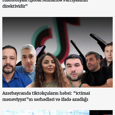
rusofobiyası Qlobal Müharibə Partiyasının
direktividir"
Azərbaycanda tiktokçuların həbsi: “ictimai
mənəviyyat”ın sərhədləri və ifadə azadlığı