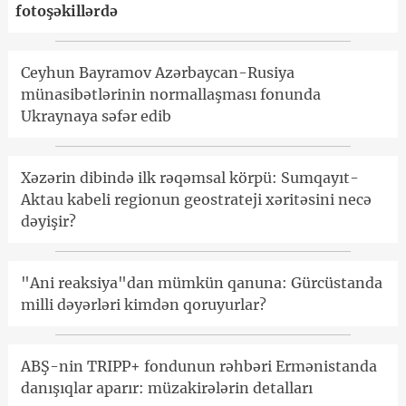
fotoşəkillərdə
Ceyhun Bayramov Azərbaycan-Rusiya
münasibətlərinin normallaşması fonunda
Ukraynaya səfər edib
Xəzərin dibində ilk rəqəmsal körpü: Sumqayıt-
Aktau kabeli regionun geostrateji xəritəsini necə
dəyişir?
"Ani reaksiya"dan mümkün qanuna: Gürcüstanda
milli dəyərləri kimdən qoruyurlar?
ABŞ-nin TRIPP+ fondunun rəhbəri Ermənistanda
danışıqlar aparır: müzakirələrin detalları