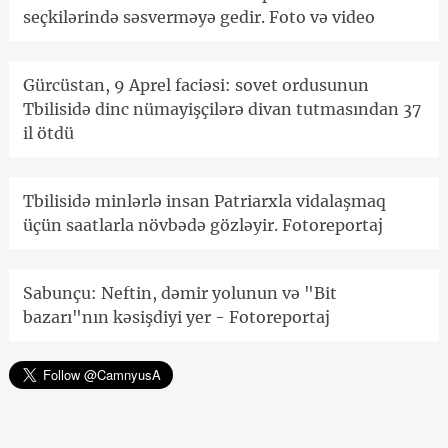
seçkilərində səsverməyə gedir. Foto və video
Gürcüstan, 9 Aprel faciəsi: sovet ordusunun
Tbilisidə dinc nümayişçilərə divan tutmasından 37
il ötdü
Tbilisidə minlərlə insan Patriarxla vidalaşmaq
üçün saatlarla növbədə gözləyir. Fotoreportaj
Sabunçu: Neftin, dəmir yolunun və "Bit
bazarı"nın kəsişdiyi yer - Fotoreportaj