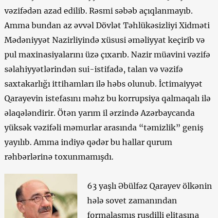
vəzifədən azad edilib. Rəsmi səbəb açıqlanmayıb.
Amma bundan az əvvəl Dövlət Təhlükəsizliyi Xidməti
Mədəniyyət Nazirliyində xüsusi əməliyyat keçirib və
pul maxinasiyalarını üzə çıxarıb. Nazir müavini vəzifə
səlahiyyətlərindən sui-istifadə, talan və vəzifə
saxtakarlığı ittihamları ilə həbs olunub. İctimaiyyət
Qarayevin istefasını məhz bu korrupsiya qalmaqalı ilə
əlaqələndirir. Ötən yarım il ərzində Azərbaycanda
yüksək vəzifəli məmurlar arasında “təmizlik” geniş
yayılıb. Amma indiyə qədər bu hallar qurum
rəhbərlərinə toxunmamışdı.
63 yaşlı Əbülfəz Qarayev ölkənin
hələ sovet zamanından
formalaşmış rusdilli elitasına