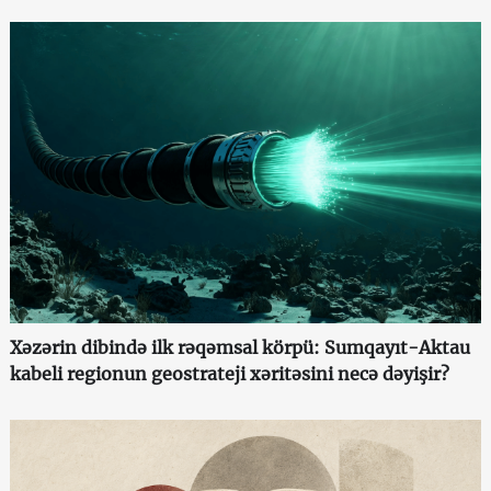
Xəzərin dibində ilk rəqəmsal körpü: Sumqayıt-Aktau
kabeli regionun geostrateji xəritəsini necə dəyişir?