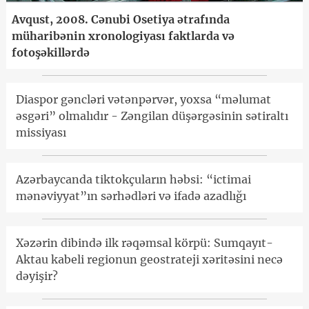
Avqust, 2008. Cənubi Osetiya ətrafında
müharibənin xronologiyası faktlarda və
fotoşəkillərdə
Diaspor gəncləri vətənpərvər, yoxsa “məlumat
əsgəri” olmalıdır - Zəngilan düşərgəsinin sətiraltı
missiyası
Azərbaycanda tiktokçuların həbsi: “ictimai
mənəviyyat”ın sərhədləri və ifadə azadlığı
Xəzərin dibində ilk rəqəmsal körpü: Sumqayıt-
Aktau kabeli regionun geostrateji xəritəsini necə
dəyişir?