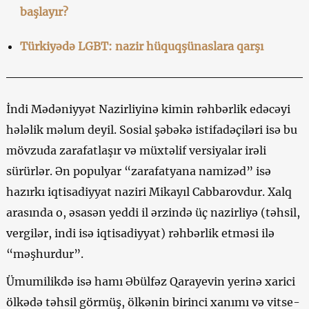
başlayır?
Türkiyədə LGBT: nazir hüquqşünaslara qarşı
İndi Mədəniyyət Nazirliyinə kimin rəhbərlik edəcəyi
hələlik məlum deyil. Sosial şəbəkə istifadəçiləri isə bu
mövzuda zarafatlaşır və müxtəlif versiyalar irəli
sürürlər. Ən populyar “zarafatyana namizəd” isə
hazırkı iqtisadiyyat naziri Mikayıl Cabbarovdur. Xalq
arasında o, əsasən yeddi il ərzində üç nazirliyə (təhsil,
vergilər, indi isə iqtisadiyyat) rəhbərlik etməsi ilə
“məşhurdur”.
Ümumilikdə isə hamı Əbülfəz Qarayevin yerinə xarici
ölkədə təhsil görmüş, ölkənin birinci xanımı və vitse-