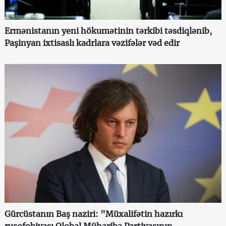
Ermənistanın yeni hökumətinin tərkibi təsdiqlənib,
Paşinyan ixtisaslı kadrlara vəzifələr vəd edir
Gürcüstanın Baş naziri: "Müxalifətin hazırkı