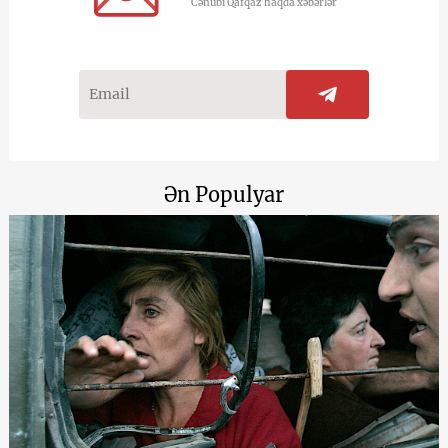
Cənubi Qafqaz haqda xəbərlər
Ən Populyar