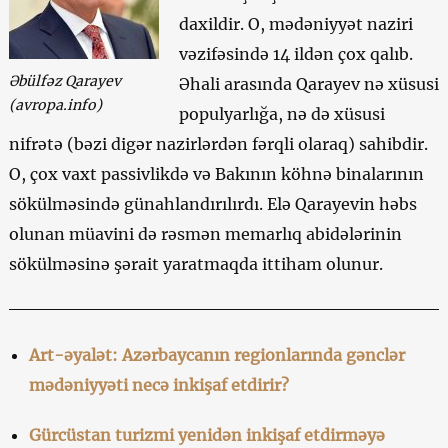
daxildir. O, mədəniyyət naziri
vəzifəsində 14 ildən çox qalıb.
Əbülfəz Qarayev
Əhali arasında Qarayev nə xüsusi
(avropa.info)
populyarlığa, nə də xüsusi
nifrətə (bəzi digər nazirlərdən fərqli olaraq) sahibdir.
O, çox vaxt passivlikdə və Bakının köhnə binalarının
sökülməsində günahlandırılırdı. Elə Qarayevin həbs
olunan müavini də rəsmən memarlıq abidələrinin
sökülməsinə şərait yaratmaqda ittiham olunur.
Art-əyalət: Azərbaycanın regionlarında gənclər
mədəniyyəti necə inkişaf etdirir?
Gürcüstan turizmi yenidən inkişaf etdirməyə