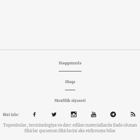
Haqqımızda
Əlaqə
Məxfilik siyasəti
Bizi izlə:
Toponimlər, terminologiya və dərc edilən materiallarda ifadə olunan
fikirlər qurumun fikirlərini əks etdirməyə bilər