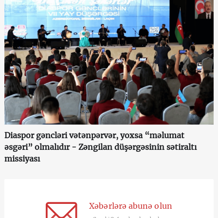
Diaspor gəncləri vətənpərvər, yoxsa “məlumat
əsgəri” olmalıdır - Zəngilan düşərgəsinin sətiraltı
missiyası
Xəbərlərə abunə olun