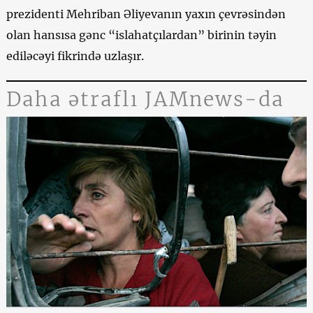
prezidenti Mehriban Əliyevanın yaxın çevrəsindən
olan hansısa gənc “islahatçılardan” birinin təyin
ediləcəyi fikrində uzlaşır.
Daha ətraflı JAMnews-da