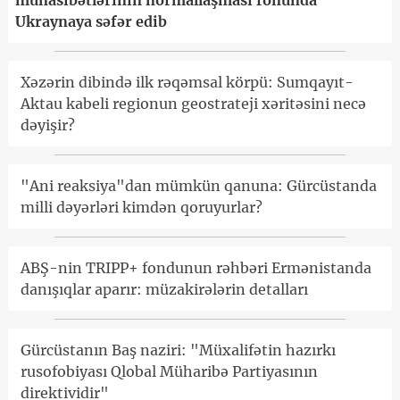
münasibətlərinin normallaşması fonunda
Ukraynaya səfər edib
Xəzərin dibində ilk rəqəmsal körpü: Sumqayıt-
Aktau kabeli regionun geostrateji xəritəsini necə
dəyişir?
"Ani reaksiya"dan mümkün qanuna: Gürcüstanda
milli dəyərləri kimdən qoruyurlar?
ABŞ-nin TRIPP+ fondunun rəhbəri Ermənistanda
danışıqlar aparır: müzakirələrin detalları
Gürcüstanın Baş naziri: "Müxalifətin hazırkı
rusofobiyası Qlobal Müharibə Partiyasının
direktividir"