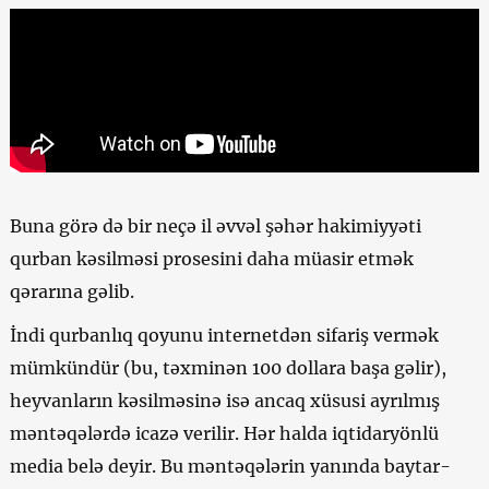
Buna görə də bir neçə il əvvəl şəhər hakimiyyəti
qurban kəsilməsi prosesini daha müasir etmək
qərarına gəlib.
İndi qurbanlıq qoyunu internetdən sifariş vermək
mümkündür (bu, təxminən 100 dollara başa gəlir),
heyvanların kəsilməsinə isə ancaq xüsusi ayrılmış
məntəqələrdə icazə verilir. Hər halda iqtidaryönlü
media belə deyir. Bu məntəqələrin yanında baytar-