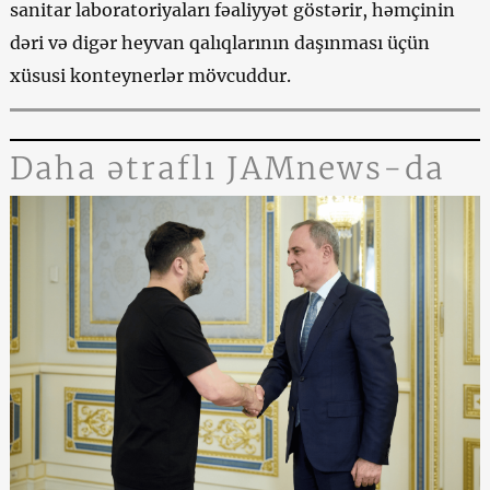
sanitar laboratoriyaları fəaliyyət göstərir, həmçinin
dəri və digər heyvan qalıqlarının daşınması üçün
xüsusi konteynerlər mövcuddur.
Daha ətraflı JAMnews-da