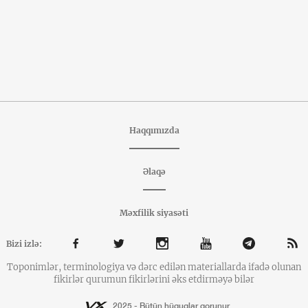
Haqqımızda
Əlaqə
Məxfilik siyasəti
Bizi izlə:
Toponimlər, terminologiya və dərc edilən materiallarda ifadə olunan
fikirlər qurumun fikirlərini əks etdirməyə bilər
2025 - Bütün hüquqlar qorunur