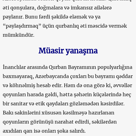
əti qonşulara, doğmalara və imkansız ailələrə
paylanır. Bunu fərdi şəkildə eləmək və ya
“paylaşdırmaq” üçün qurbanlıq əti məscidə vermək
mümkündür.
Müasir yanaşma
İnanclılar arasında Qurban Bayramının populyarlığına
baxmayaraq, Azərbaycanda çoxları bu bayramı qəddar
və köhnəlmiş hesab edir. Həm də ona görə ki, əvvəllər
qoyunları harada gəldi, hətta şəhərin küçələrində heç
bir sanitar və etik qaydaları gözləmədən kəsirdilər.
Bakı sakinlərini xüsusən kəsilməyə hazırlanan
qoyunların görünüşü narahat edirdi, səkilərdən
axıdılan qan isə onları şoka salırdı.