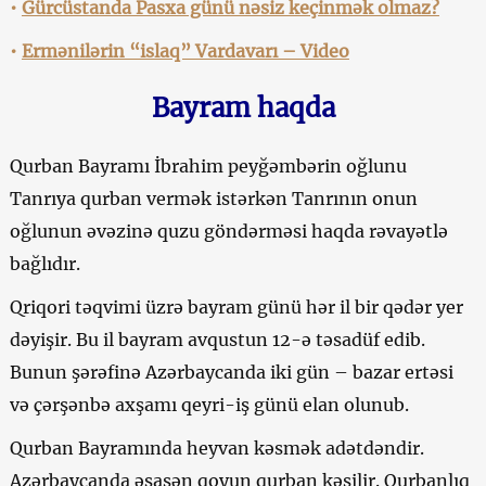
•
Gürcüstanda Pasxa günü nəsiz keçinmək olmaz?
•
Ermənilərin “islaq” Vardavarı – Video
Bayram haqda
Qurban Bayramı İbrahim peyğəmbərin oğlunu
Tanrıya qurban vermək istərkən Tanrının onun
oğlunun əvəzinə quzu göndərməsi haqda rəvayətlə
bağlıdır.
Qriqori təqvimi üzrə bayram günü hər il bir qədər yer
dəyişir. Bu il bayram avqustun 12-ə təsadüf edib.
Bunun şərəfinə Azərbaycanda iki gün – bazar ertəsi
və çərşənbə axşamı qeyri-iş günü elan olunub.
Qurban Bayramında heyvan kəsmək adətdəndir.
Azərbaycanda əsasən qoyun qurban kəsilir. Qurbanlıq