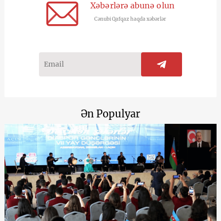
Xəbərlərə abunə olun
Cənubi Qafqaz haqda xəbərlər
Ən Populyar