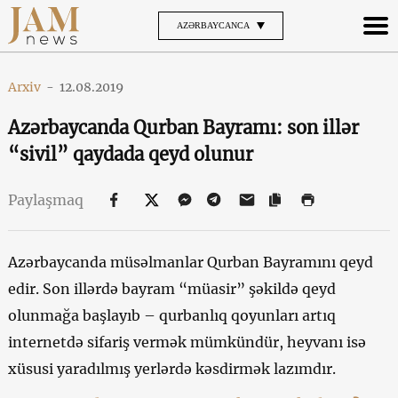
AZƏRBAYCANCA
Arxiv
-
12.08.2019
Azərbaycanda Qurban Bayramı: son illər
“sivil” qaydada qeyd olunur
Paylaşmaq
Azərbaycanda müsəlmanlar Qurban Bayramını qeyd
edir. Son illərdə bayram “müasir” şəkildə qeyd
olunmağa başlayıb – qurbanlıq qoyunları artıq
internetdə sifariş vermək mümkündür, heyvanı isə
xüsusi yaradılmış yerlərdə kəsdirmək lazımdır.