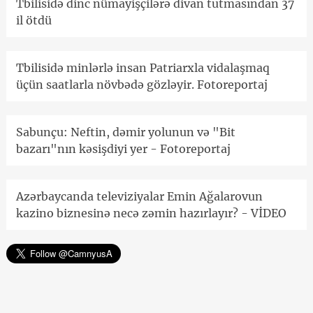
Tbilisidə dinc nümayişçilərə divan tutmasından 37
il ötdü
Tbilisidə minlərlə insan Patriarxla vidalaşmaq
üçün saatlarla növbədə gözləyir. Fotoreportaj
Sabunçu: Neftin, dəmir yolunun və "Bit
bazarı"nın kəsişdiyi yer - Fotoreportaj
Azərbaycanda televiziyalar Emin Ağalarovun
kazino biznesinə necə zəmin hazırlayır? - VİDEO