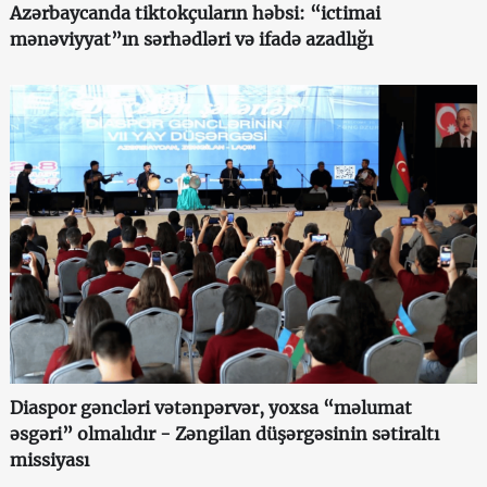
Azərbaycanda tiktokçuların həbsi: “ictimai
mənəviyyat”ın sərhədləri və ifadə azadlığı
Diaspor gəncləri vətənpərvər, yoxsa “məlumat
əsgəri” olmalıdır - Zəngilan düşərgəsinin sətiraltı
missiyası