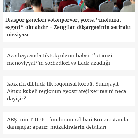
Diaspor gəncləri vətənpərvər, yoxsa “məlumat
əsgəri” olmalıdır - Zəngilan düşərgəsinin sətiraltı
missiyası
Azərbaycanda tiktokçuların həbsi: “ictimai
mənəviyyat”ın sərhədləri və ifadə azadlığı
Xəzərin dibində ilk rəqəmsal körpü: Sumqayıt-
Aktau kabeli regionun geostrateji xəritəsini necə
dəyişir?
ABŞ-nin TRIPP+ fondunun rəhbəri Ermənistanda
danışıqlar aparır: müzakirələrin detalları