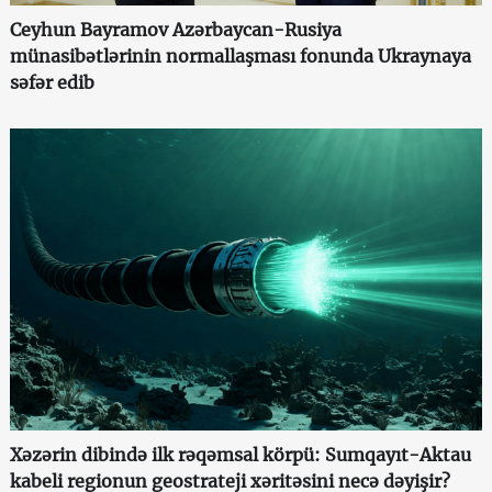
Ceyhun Bayramov Azərbaycan-Rusiya
münasibətlərinin normallaşması fonunda Ukraynaya
səfər edib
Xəzərin dibində ilk rəqəmsal körpü: Sumqayıt-Aktau
kabeli regionun geostrateji xəritəsini necə dəyişir?