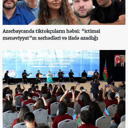
Azərbaycanda tiktokçuların həbsi: “ictimai
mənəviyyat”ın sərhədləri və ifadə azadlığı