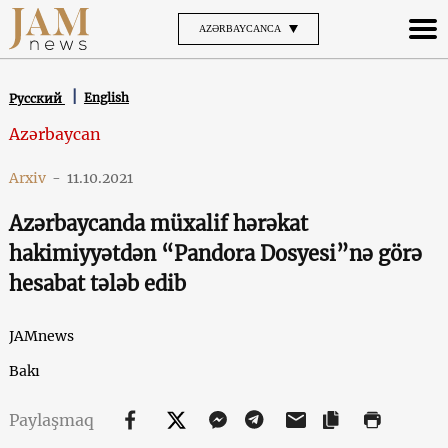
AZƏRBAYCANCA
English
Русский
Azərbaycan
Arxiv
-
11.10.2021
Azərbaycanda müxalif hərəkat
hakimiyyətdən “Pandora Dosyesi”nə görə
hesabat tələb edib
JAMnews
Bakı
Paylaşmaq