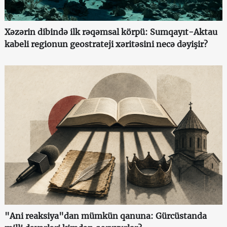
Xəzərin dibində ilk rəqəmsal körpü: Sumqayıt-Aktau
kabeli regionun geostrateji xəritəsini necə dəyişir?
"Ani reaksiya"dan mümkün qanuna: Gürcüstanda