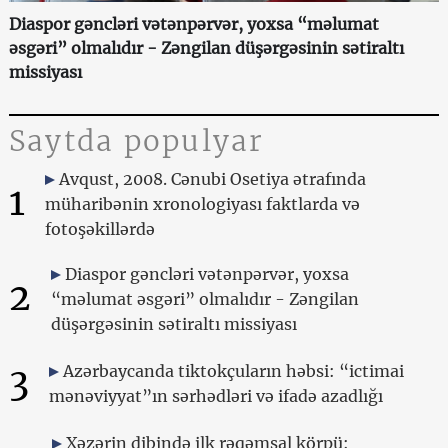
Diaspor gəncləri vətənpərvər, yoxsa “məlumat
əsgəri” olmalıdır - Zəngilan düşərgəsinin sətiraltı
missiyası
Saytda populyar
Avqust, 2008. Cənubi Osetiya ətrafında
1
müharibənin xronologiyası faktlarda və
fotoşəkillərdə
Diaspor gəncləri vətənpərvər, yoxsa
2
“məlumat əsgəri” olmalıdır - Zəngilan
düşərgəsinin sətiraltı missiyası
3
Azərbaycanda tiktokçuların həbsi: “ictimai
mənəviyyat”ın sərhədləri və ifadə azadlığı
Xəzərin dibində ilk rəqəmsal körpü: