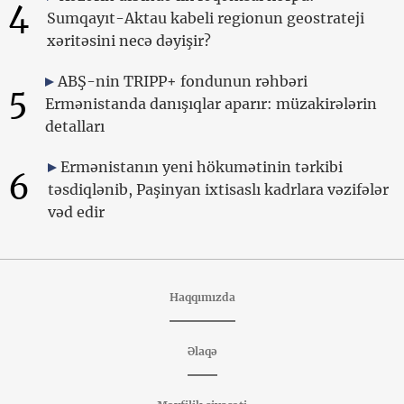
4
Sumqayıt-Aktau kabeli regionun geostrateji
xəritəsini necə dəyişir?
ABŞ-nin TRIPP+ fondunun rəhbəri
5
Ermənistanda danışıqlar aparır: müzakirələrin
detalları
Ermənistanın yeni hökumətinin tərkibi
6
təsdiqlənib, Paşinyan ixtisaslı kadrlara vəzifələr
vəd edir
Haqqımızda
Əlaqə