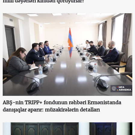
milli dəyərləri kimdən qoruyurlar?
ABŞ-nin TRIPP+ fondunun rəhbəri Ermənistanda
danışıqlar aparır: müzakirələrin detalları