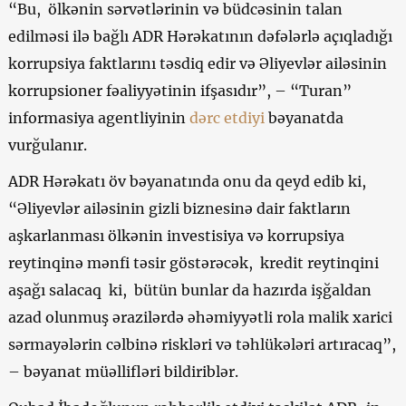
“Bu, ölkənin sərvətlərinin və büdcəsinin talan
edilməsi ilə bağlı ADR Hərəkatının dəfələrlə açıqladığı
korrupsiya faktlarını təsdiq edir və Əliyevlər ailəsinin
korrupsioner fəaliyyətinin ifşasıdır”, – “Turan”
informasiya agentliyinin
dərc etdiyi
bəyanatda
vurğulanır.
ADR Hərəkatı öv bəyanatında onu da qeyd edib ki,
“Əliyevlər ailəsinin gizli biznesinə dair faktların
aşkarlanması ölkənin investisiya və korrupsiya
reytinqinə mənfi təsir göstərəcək, kredit reytinqini
aşağı salacaq ki, bütün bunlar da hazırda işğaldan
azad olunmuş ərazilərdə əhəmiyyətli rola malik xarici
sərmayələrin cəlbinə riskləri və təhlükələri artıracaq”,
– bəyanat müəllifləri bildiriblər.