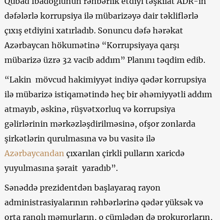
Qubad İbadoğlunun rəhbərlik etdiyi təşkilat ADR-in
dəfələrlə korrupsiya ilə mübarizəyə dair təkliflərlə
çıxış etdiyini xatırladıb. Sonuncu dəfə hərəkat
Azərbaycan hökumətinə “Korrupsiyaya qarşı
mübarizə üzrə 32 vacib addım” Planını təqdim edib.
“Lakin mövcud hakimiyyət indiyə qədər korrupsiya
ilə mübarizə istiqamətində heç bir əhəmiyyətli addım
atmayıb, əskinə, rüşvətxorluq və korrupsiya
gəlirlərinin mərkəzləşdirilməsinə, ofşor zonlarda
şirkətlərin qurulmasına və bu vasitə ilə
Azərbaycandan
çıxarılan çirkli pulların xaricdə
yuyulmasına şərait yaradıb”.
Sənəddə prezidentdən başlayaraq rayon
administrasiyalarının rəhbərlərinə qədər yüksək və
orta ranqlı məmurların, o cümlədən də prokurorların,