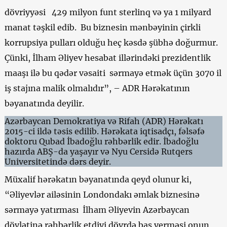
dövriyyəsi 429 milyon funt sterlinq və ya 1 milyard
manat təşkil edib. Bu biznesin mənbəyinin çirkli
korrupsiya pulları olduğu heç kəsdə şübhə doğurmur.
Çünki, İlham Əliyev hesabat illərindəki prezidentlik
maaşı ilə bu qədər vəsaiti sərmayə etmək üçün 3070 il
iş stajına malik olmalıdır”, – ADR Hərəkatının
bəyanatında deyilir.
Azərbaycan Demokratiya və Rifah (ADR) Hərəkatı
2015-ci ildə təsis edilib. Hərəkata iqtisadçı, fəlsəfə
doktoru Qubad İbadoğlu rəhbərlik edir. İbadoğlu
hazırda ABŞ-da yaşayır və Nyu Cersidə Rutqers
Universitetində dərs deyir.
Müxalif hərəkatın bəyanatında qeyd olunur ki,
“Əliyevlər ailəsinin Londondakı əmlak biznesinə
sərmayə yatırması İlham Əliyevin Azərbaycan
dövlətinə rəhbərlik etdiyi dövrdə baş verməsi onun