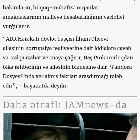
hakimlərin, hüquq-mühafizə orqanları
əməkdaşlarının maliyyə hesabatlılığının vacibliyi
vurğulanır.
“ADR Hərəkatı dövlət başçısı İlham Əliyevi
ailəsinin korrupsiya fəaliyyətinə dair iddialara cavab
və xalqa izahat verməyə çağırır, Baş Prokurorluqdan
ölkə rəhbərinin və ailəsinin biznesinə dair “Pandora
Dosyesi”ndə yer almış faktları araşdırmağı tələb
edir”, – bəyanatda deyilir.
Daha ətraflı JAMnews-da