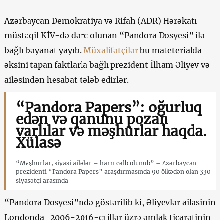
Azərbaycan Demokratiya və Rifah (ADR) Hərəkatı
müstəqil KİV-də dərc olunan “Pandora Dosyesi” ilə
bağlı bəyanat yayıb.
Müxalifətçilər
bu mateterialda
əksini tapan faktlarla bağlı prezident İlham Əliyev və
ailəsindən hesabat tələb edirlər.
“Pandora Papers”: oğurluq
edən və qanunu pozan
varlılar və məşhurlar haqda.
Xülasə
“Məşhurlar, siyasi ailələr – hamı cəlb olunub” – Azərbaycan
prezidenti “Pandora Papers” araşdırmasında 90 ölkədən olan 330
siyasətçi arasında
“Pandora Dosyesi”ndə göstərilib ki, Əliyevlər ailəsinin
Londonda 2006-2016-cı illər üzrə əmlak ticarətinin