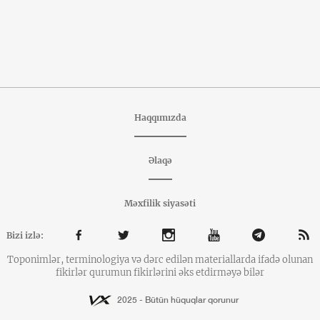
Haqqımızda
Əlaqə
Məxfilik siyasəti
Bizi izlə:
Toponimlər, terminologiya və dərc edilən materiallarda ifadə olunan
fikirlər qurumun fikirlərini əks etdirməyə bilər
2025 - Bütün hüquqlar qorunur