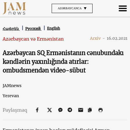
AZƏRBAYCANCA
English
Հայերեն
Русский
Arxiv
-
16.02.2021
Azərbaycan və Ermənistan
Azərbaycan SQ Ermənistanın cənubundakı
kəndlərin yaxınlığında atırlar:
ombudsmendən video-sübut
JAMnews
Yerevan
Paylaşmaq