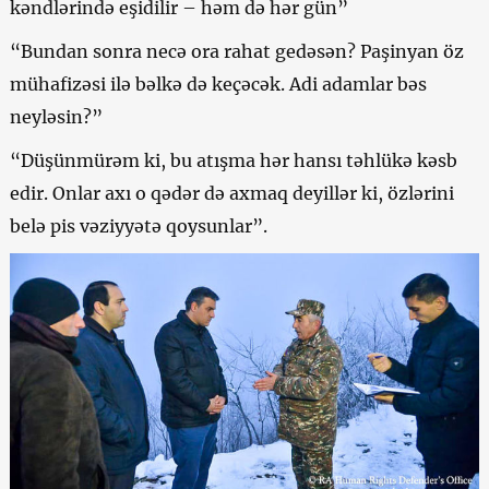
kəndlərində eşidilir – həm də hər gün”
“Bundan sonra necə ora rahat gedəsən? Paşinyan öz
mühafizəsi ilə bəlkə də keçəcək. Adi adamlar bəs
neyləsin?”
“Düşünmürəm ki, bu atışma hər hansı təhlükə kəsb
edir. Onlar axı o qədər də axmaq deyillər ki, özlərini
belə pis vəziyyətə qoysunlar”.