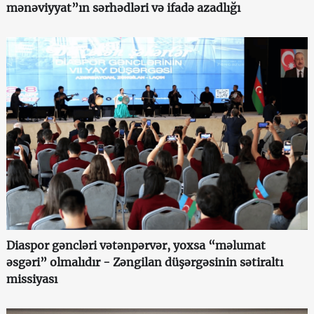
mənəviyyat”ın sərhədləri və ifadə azadlığı
Diaspor gəncləri vətənpərvər, yoxsa “məlumat
əsgəri” olmalıdır - Zəngilan düşərgəsinin sətiraltı
missiyası