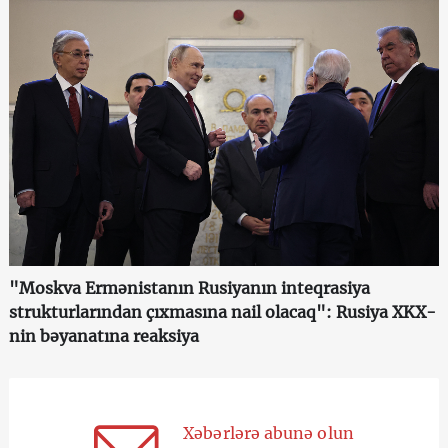
"Moskva Ermənistanın Rusiyanın inteqrasiya
strukturlarından çıxmasına nail olacaq": Rusiya XKX-
nin bəyanatına reaksiya
Xəbərlərə abunə olun