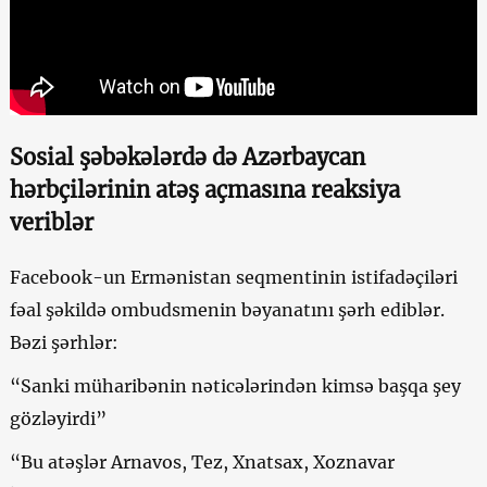
Sosial şəbəkələrdə də Azərbaycan
hərbçilərinin atəş açmasına reaksiya
veriblər
Facebook-un Ermənistan seqmentinin istifadəçiləri
fəal şəkildə ombudsmenin bəyanatını şərh ediblər.
Bəzi şərhlər:
“Sanki müharibənin nəticələrindən kimsə başqa şey
gözləyirdi”
“Bu atəşlər Arnavos, Tez, Xnatsax, Xoznavar