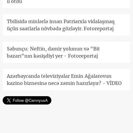
il ötdü
Tbilisidə minlərlə insan Patriarxla vidalaşmaq
üçün saatlarla növbədə gözləyir. Fotoreportaj
Sabunçu: Neftin, dəmir yolunun və "Bit
bazarı"nın kəsişdiyi yer - Fotoreportaj
Azərbaycanda televiziyalar Emin Ağalarovun
kazino biznesinə necə zəmin hazırlayır? - VİDEO