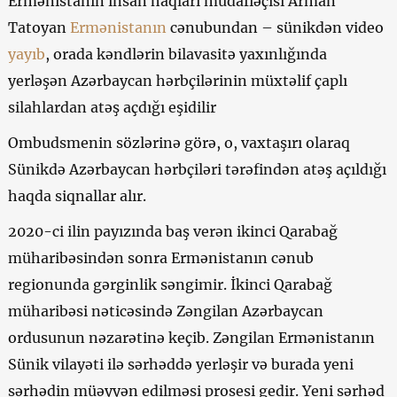
Ermənistanın insan haqları müdafiəçisi Arman
Tatoyan
Ermənistanın
cənubundan – sünikdən video
yayıb
, orada kəndlərin bilavasitə yaxınlığında
yerləşən Azərbaycan hərbçilərinin müxtəlif çaplı
silahlardan atəş açdığı eşidilir
Ombudsmenin sözlərinə görə, o, vaxtaşırı olaraq
Sünikdə Azərbaycan hərbçiləri tərəfindən atəş açıldığı
haqda siqnallar alır.
2020-ci ilin payızında baş verən ikinci Qarabağ
müharibəsindən sonra Ermənistanın cənub
regionunda gərginlik səngimir. İkinci Qarabağ
müharibəsi nəticəsində Zəngilan Azərbaycan
ordusunun nəzarətinə keçib. Zəngilan Ermənistanın
Sünik vilayəti ilə sərhəddə yerləşir və burada yeni
sərhədin müəyyən edilməsi prosesi gedir. Yeni sərhəd