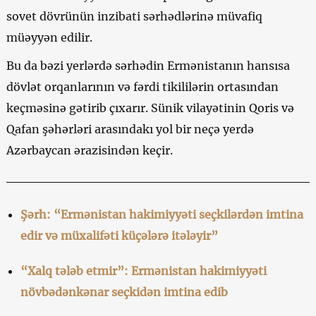
sovet dövrünün inzibati sərhədlərinə müvafiq
müəyyən edilir.
Bu da bəzi yerlərdə sərhədin Ermənistanın hansısa
dövlət orqanlarının və fərdi tikililərin ortasından
keçməsinə gətirib çıxarır. Sünik vilayətinin Qoris və
Qafan şəhərləri arasındakı yol bir neçə yerdə
Azərbaycan ərazisindən keçir.
Şərh: “Ermənistan hakimiyyəti seçkilərdən imtina
edir və müxalifəti küçələrə itələyir”
“Xalq tələb etmir”: Ermənistan hakimiyyəti
növbədənkənar seçkidən imtina edib