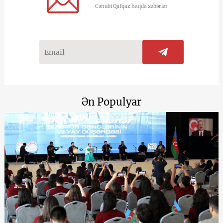
Cənubi Qafqaz haqda xəbərlər
Ən Populyar