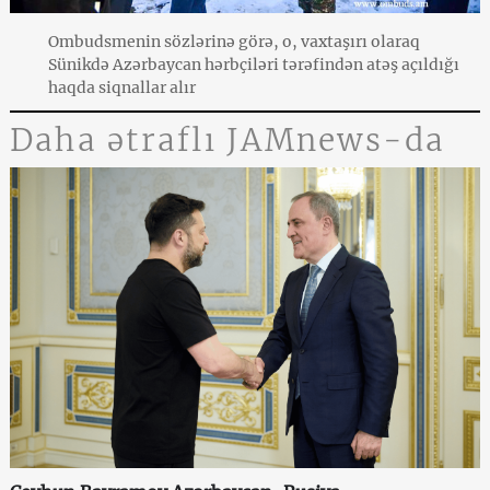
Ombudsmenin sözlərinə görə, o, vaxtaşırı olaraq
Sünikdə Azərbaycan hərbçiləri tərəfindən atəş açıldığı
haqda siqnallar alır
Daha ətraflı JAMnews-da