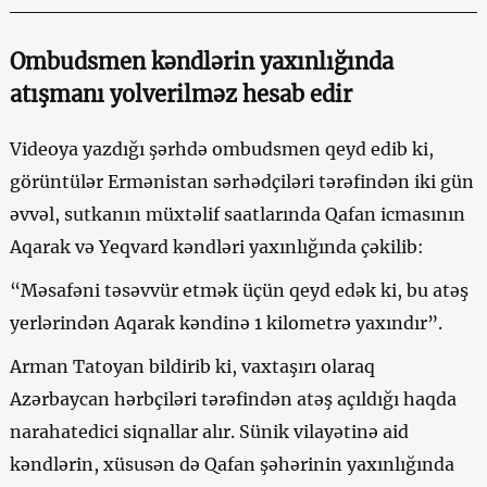
Ombudsmen kəndlərin yaxınlığında
atışmanı yolverilməz hesab edir
Videoya yazdığı şərhdə ombudsmen qeyd edib ki,
görüntülər Ermənistan sərhədçiləri tərəfindən iki gün
əvvəl, sutkanın müxtəlif saatlarında Qafan icmasının
Aqarak və Yeqvard kəndləri yaxınlığında çəkilib:
“Məsafəni təsəvvür etmək üçün qeyd edək ki, bu atəş
yerlərindən Aqarak kəndinə 1 kilometrə yaxındır”.
Arman Tatoyan bildirib ki, vaxtaşırı olaraq
Azərbaycan hərbçiləri tərəfindən atəş açıldığı haqda
narahatedici siqnallar alır. Sünik vilayətinə aid
kəndlərin, xüsusən də Qafan şəhərinin yaxınlığında