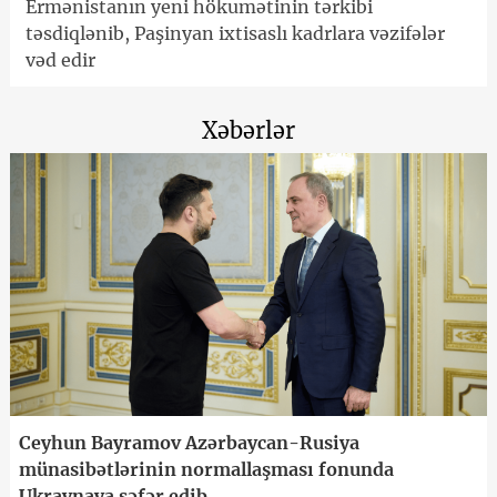
Ermənistanın yeni hökumətinin tərkibi
təsdiqlənib, Paşinyan ixtisaslı kadrlara vəzifələr
vəd edir
Xəbərlər
Ceyhun Bayramov Azərbaycan-Rusiya
münasibətlərinin normallaşması fonunda
Ukraynaya səfər edib