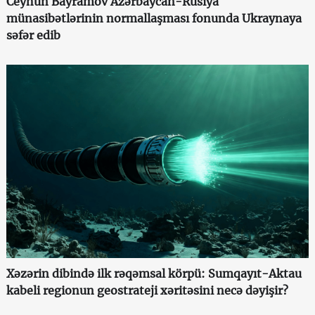
Ceyhun Bayramov Azərbaycan-Rusiya
münasibətlərinin normallaşması fonunda Ukraynaya
səfər edib
Xəzərin dibində ilk rəqəmsal körpü: Sumqayıt-Aktau
kabeli regionun geostrateji xəritəsini necə dəyişir?