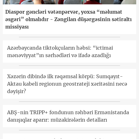
Diaspor gəncləri vətənpərvər, yoxsa “məlumat
əsgəri” olmalıdır - Zəngilan düşərgəsinin sətiraltı
missiyası
Azərbaycanda tiktokçuların həbsi: “ictimai
mənəviyyat”ın sərhədləri və ifadə azadlığı
Xəzərin dibində ilk rəqəmsal körpü: Sumqayıt-
Aktau kabeli regionun geostrateji xəritəsini necə
dəyişir?
ABŞ-nin TRIPP+ fondunun rəhbəri Ermənistanda
danışıqlar aparır: müzakirələrin detalları