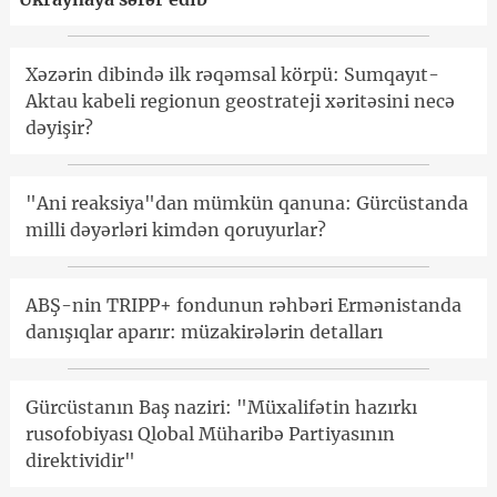
Xəzərin dibində ilk rəqəmsal körpü: Sumqayıt-
Aktau kabeli regionun geostrateji xəritəsini necə
dəyişir?
"Ani reaksiya"dan mümkün qanuna: Gürcüstanda
milli dəyərləri kimdən qoruyurlar?
ABŞ-nin TRIPP+ fondunun rəhbəri Ermənistanda
danışıqlar aparır: müzakirələrin detalları
Gürcüstanın Baş naziri: "Müxalifətin hazırkı
rusofobiyası Qlobal Müharibə Partiyasının
direktividir"