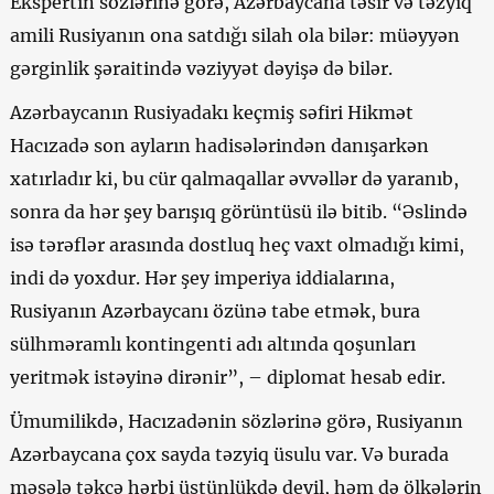
Ekspertin sözlərinə görə, Azərbaycana təsir və təzyiq
amili Rusiyanın ona satdığı silah ola bilər: müəyyən
gərginlik şəraitində vəziyyət dəyişə də bilər.
Azərbaycanın Rusiyadakı keçmiş səfiri Hikmət
Hacızadə son ayların hadisələrindən danışarkən
xatırladır ki, bu cür qalmaqallar əvvəllər də yaranıb,
sonra da hər şey barışıq görüntüsü ilə bitib. “Əslində
isə tərəflər arasında dostluq heç vaxt olmadığı kimi,
indi də yoxdur. Hər şey imperiya iddialarına,
Rusiyanın Azərbaycanı özünə tabe etmək, bura
sülhməramlı kontingenti adı altında qoşunları
yeritmək istəyinə dirənir”, – diplomat hesab edir.
Ümumilikdə, Hacızadənin sözlərinə görə, Rusiyanın
Azərbaycana çox sayda təzyiq üsulu var. Və burada
məsələ təkcə hərbi üstünlükdə deyil, həm də ölkələrin