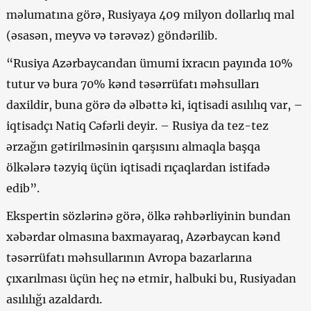
məlumatına görə, Rusiyaya 409 milyon dollarlıq mal
(əsasən, meyvə və tərəvəz) göndərilib.
“Rusiya Azərbaycandan ümumi ixracın payında 10%
tutur və bura 70% kənd təsərrüfatı məhsulları
daxildir, buna görə də əlbəttə ki, iqtisadi asılılıq var, –
iqtisadçı Natiq Cəfərli deyir. – Rusiya da tez-tez
ərzağın gətirilməsinin qarşısını almaqla başqa
ölkələrə təzyiq üçün iqtisadi rıçaqlardan istifadə
edib”.
Ekspertin sözlərinə görə, ölkə rəhbərliyinin bundan
xəbərdar olmasına baxmayaraq, Azərbaycan kənd
təsərrüfatı məhsullarının Avropa bazarlarına
çıxarılması üçün heç nə etmir, halbuki bu, Rusiyadan
asılılığı azaldardı.