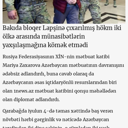
Bakıda bloqer Lapşinə çıxarılmış hökm iki
ölkə arasında münasibətlərin
yaxşılaşmağına kömək etmədi
Rusiya Federasiyasının XİN-nin mətbuat katibi
Mariya Zaxarova Azərbaycan mətbuatının davranışını
ədəbsiz adlandırdı, buna cavab olaraq da
Azərbaycanın əsas iqtidaryönlü resurslarından biri
olan 1news.az mətbuat katibini qonşu məhəllədən
olan diplomat adlandırdı.
Qarabağda iyulun 4-də təmas xəttində baş verən
növbəti hərbi gərginlik və nəticədə Azərbaycan
tərəfindən iki dinc sakinin, o cümlədən iki yaşlı