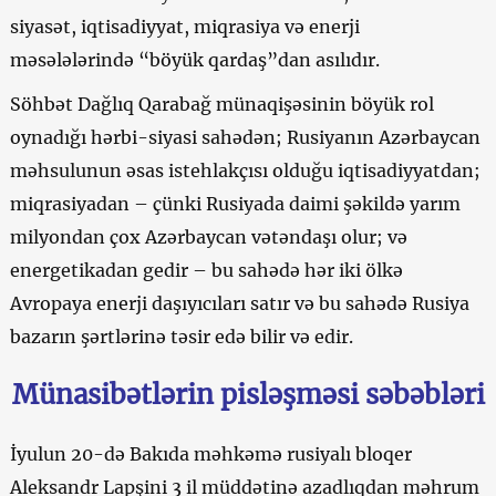
siyasət, iqtisadiyyat, miqrasiya və enerji
məsələlərində “böyük qardaş”dan asılıdır.
Söhbət Dağlıq Qarabağ münaqişəsinin böyük rol
oynadığı hərbi-siyasi sahədən; Rusiyanın Azərbaycan
məhsulunun əsas istehlakçısı olduğu iqtisadiyyatdan;
miqrasiyadan – çünki Rusiyada daimi şəkildə yarım
milyondan çox Azərbaycan vətəndaşı olur; və
energetikadan gedir – bu sahədə hər iki ölkə
Avropaya enerji daşıyıcıları satır və bu sahədə Rusiya
bazarın şərtlərinə təsir edə bilir və edir.
Münasibətlərin pisləşməsi səbəbləri
İyulun 20-də Bakıda məhkəmə rusiyalı bloqer
Aleksandr Lapşini 3 il müddətinə azadlıqdan məhrum