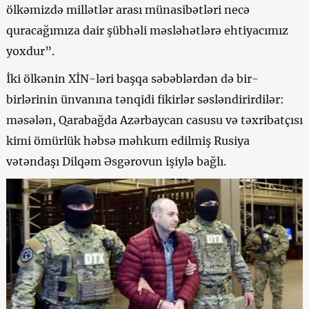
ölkəmizdə millətlər arası münasibətləri necə
quracağımıza dair şübhəli məsləhətlərə ehtiyacımız
yoxdur”.
İki ölkənin XİN-ləri başqa səbəblərdən də bir-
birlərinin ünvanına tənqidi fikirlər səsləndirirdilər:
məsələn, Qarabağda Azərbaycan casusu və təxribatçısı
kimi ömürlük həbsə məhkum edilmiş Rusiya
vətəndaşı Dilqəm Əsgərovun işiylə bağlı.