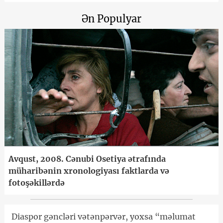
Ən Populyar
Avqust, 2008. Cənubi Osetiya ətrafında
müharibənin xronologiyası faktlarda və
fotoşəkillərdə
Diaspor gəncləri vətənpərvər, yoxsa “məlumat