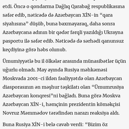
etdi. Öncə o qondarma Dağlıq Qarabağ respublikasına
səfər edib, nəticədə də Azərbaycan XİN-in “qara
siyahısına” düşüb, buna baxmayaraq, daha sonra
Azərbaycana adının bir qədər fərqli yazıldığı Ukrayna
pasportu ilə səfər edib. Nəticədə də sərhədi qanunsuz
keçdiyinə görə həbs olunub.
Ümumiyyətlə bu il ölkələr arasında münasibətlər üçün
uğurlu olmadı. May ayında Rusiya məhkəməsi
Moskvada 2001-ci ildən fəaliyyətdə olan Azərbaycan
diasporasının ən məşhur təşkilatı olan “Ümumrusiya
Azərbaycan konqresi”ni bağladı. Buna görə Moskva
Azərbaycan XİN-i, həmçinin prezidentin köməkçisi
Novruz Məmmədov tərəfindən narazı reaksiya aldı.
Buna Rusiya XİN-i belə cavab verdi: “Bizim öz