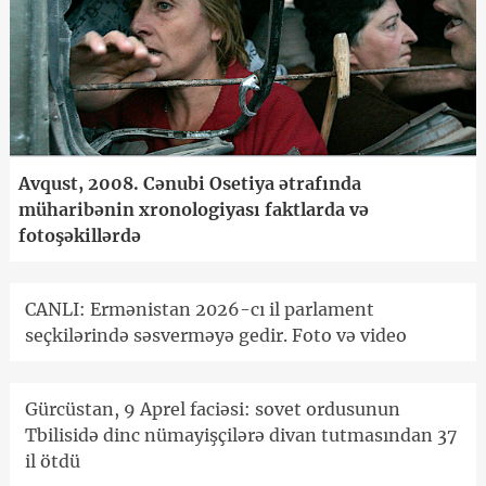
Avqust, 2008. Cənubi Osetiya ətrafında
müharibənin xronologiyası faktlarda və
fotoşəkillərdə
CANLI: Ermənistan 2026-cı il parlament
seçkilərində səsverməyə gedir. Foto və video
Gürcüstan, 9 Aprel faciəsi: sovet ordusunun
Tbilisidə dinc nümayişçilərə divan tutmasından 37
il ötdü