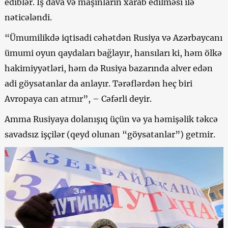
ediblər. İş dava və maşınların xarab edilməsi ilə
nəticələndi.
“Ümumilikdə iqtisadi cəhətdən Rusiya və Azərbaycanı
ümumi oyun qaydaları bağlayır, hansıları ki, həm ölkə
hakimiyyətləri, həm də Rusiya bazarında alver edən
adi göysatanlar da anlayır. Tərəflərdən heç biri
Avropaya can atmır”, – Cəfərli deyir.
Amma Rusiyaya dolanışıq üçün və ya həmişəlik təkcə
savadsız işçilər (qeyd olunan “göysatanlar”) getmir.