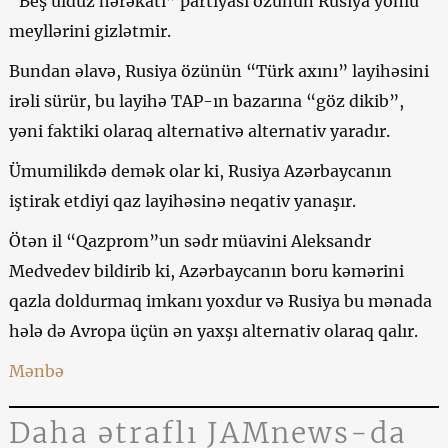
“Beş ulduz hərəkatı” partiyası özünün Rusiya yönlü
meyllərini gizlətmir.
Bundan əlavə, Rusiya özünün “Türk axını” layihəsini
irəli sürür, bu layihə TAP-ın bazarına “göz dikib”,
yəni faktiki olaraq alternativə alternativ yaradır.
Ümumilikdə demək olar ki, Rusiya Azərbaycanın
iştirak etdiyi qaz layihəsinə neqativ yanaşır.
Ötən il “Qazprom”un sədr müavini Aleksandr
Medvedev bildirib ki, Azərbaycanın boru kəmərini
qazla doldurmaq imkanı yoxdur və Rusiya bu mənada
hələ də Avropa üçün ən yaxşı alternativ olaraq qalır.
Mənbə
Daha ətraflı JAMnews-da