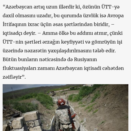
“Azərbaycan artıq uzun illərdir ki, özünün ÜTT-yə
daxil olmasını uzadır, bu qurumda üzvlük isə Avropa
İttifaqının ixrac üçün əsas şərtlərindən biridir, –
iqtisadçı deyir. – Amma ölkə bu addımı atmır, çünki
ÜTT-nin şərtləri ərzağın keyfiyyəti və gömrüyün işi
üzərində nəzarətin yaxşılaşdırılmasını tələb edir.
Bütün bunların nəticəsində də Rusiyanın
fluktuasiyaları zamanı Azərbaycan iqtisadi cəhətdən
zəifləyir”.