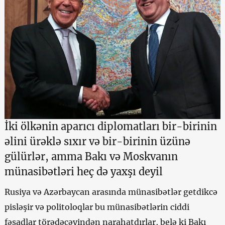
İki ölkənin aparıcı diplomatları bir-birinin
əlini ürəklə sıxır və bir-birinin üzünə
gülürlər, amma Bakı və Moskvanın
münasibətləri heç də yaxşı deyil
Rusiya və Azərbaycan arasında münasibətlər getdikcə
pisləşir və politoloqlar bu münasibətlərin ciddi
fəsadlar törədəcəyindən narahatdırlar, belə ki Bakı