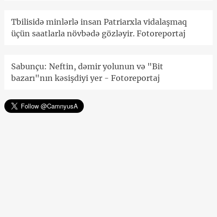
Tbilisidə minlərlə insan Patriarxla vidalaşmaq
üçün saatlarla növbədə gözləyir. Fotoreportaj
Sabunçu: Neftin, dəmir yolunun və "Bit
bazarı"nın kəsişdiyi yer - Fotoreportaj