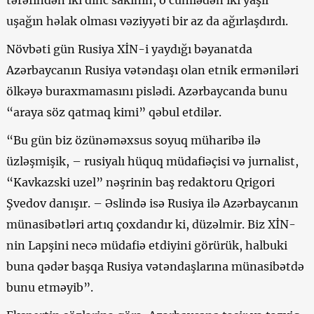
uşağın həlak olması vəziyyəti bir az da ağırlaşdırdı.
Növbəti gün Rusiya XİN-i yaydığı bəyanatda
Azərbaycanın Rusiya vətəndaşı olan etnik erməniləri
ölkəyə buraxmamasını pislədi. Azərbaycanda bunu
“araya söz qatmaq kimi” qəbul etdilər.
“Bu gün biz özünəməxsus soyuq müharibə ilə
üzləşmişik, – rusiyalı hüquq müdafiəçisi və jurnalist,
“Kavkazski uzel” nəşrinin baş redaktoru Qrigori
Şvedov danışır. – Əslində isə Rusiya ilə Azərbaycanın
münasibətləri artıq çoxdandır ki, düzəlmir. Biz XİN-
nin Lapşini necə müdafiə etdiyini görürük, halbuki
buna qədər başqa Rusiya vətəndaşlarına münasibətdə
bunu etməyib”.