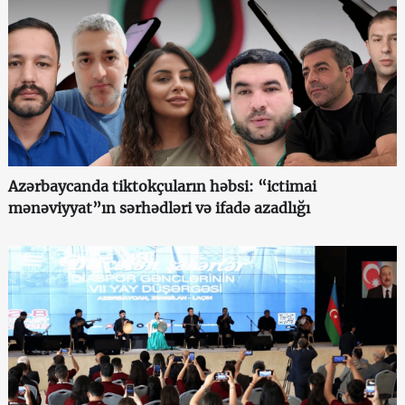
Azərbaycanda tiktokçuların həbsi: “ictimai
mənəviyyat”ın sərhədləri və ifadə azadlığı