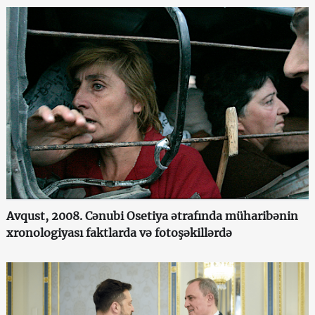
Avqust, 2008. Cənubi Osetiya ətrafında müharibənin
xronologiyası faktlarda və fotoşəkillərdə