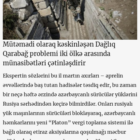
Mütəmadi olaraq kəskinləşən Dağlıq
Qarabağ problemi iki ölkə arasında
münasibətləri çətinləşdirir
Ekspertin sözlərini bu il martın axırları – aprelin
əvvəllərində baş tutan hadisələr təsdiq edir, bu zaman
bir neçə həftə ərzində azərbaycanlı sürücülər yüklərini
Rusiya sərhədindən keçirə bilmirdilər. Onları rusiyalı
yük maşınlarının sürücüləri bloklayaraq, azərbaycanlı
həmkarlarını yeni “Platon” vergi toplama sistemi ilə
bağlı olaraq etiraz aksiyalarına qoşulmağı məcbur