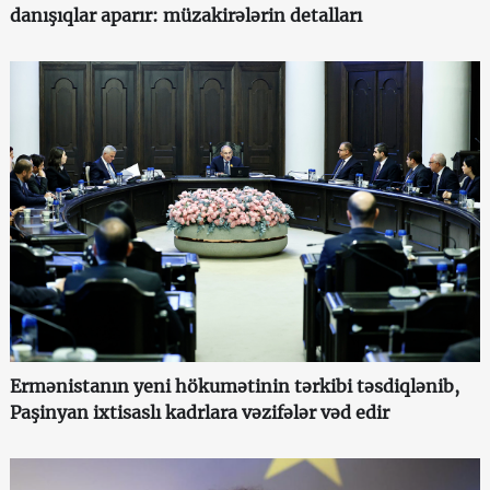
danışıqlar aparır: müzakirələrin detalları
Ermənistanın yeni hökumətinin tərkibi təsdiqlənib,
Paşinyan ixtisaslı kadrlara vəzifələr vəd edir