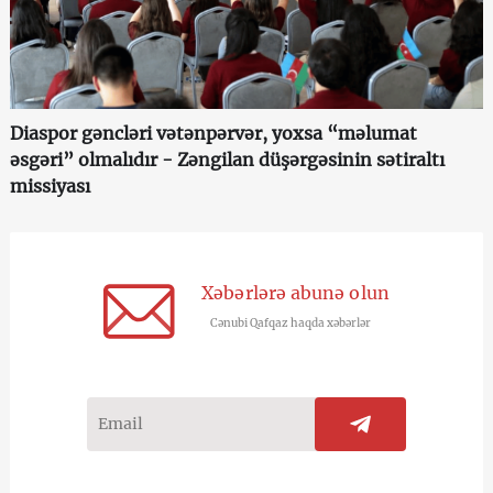
Diaspor gəncləri vətənpərvər, yoxsa “məlumat
əsgəri” olmalıdır - Zəngilan düşərgəsinin sətiraltı
missiyası
Xəbərlərə abunə olun
Cənubi Qafqaz haqda xəbərlər