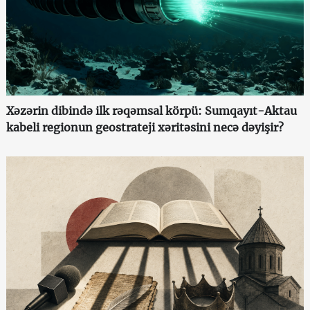
Xəzərin dibində ilk rəqəmsal körpü: Sumqayıt-Aktau
kabeli regionun geostrateji xəritəsini necə dəyişir?