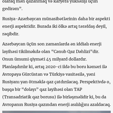
olaraq mən qazanmaq və karyera yüksəlişi üçün
gedirəm”.
Rusiya-Azərbaycan münasibətlərinin daha bir aspekti
enerji aspektidir. Burada iki ölkə artıq tərəfdaş deyil,
rəqibdir.
Azərbaycan üçün son zamanlarda ən iddialı enerji
layihəsi tikilməkdə olan “Cənub Qaz Dəhlizi”dir.
Onun ümumi qiyməti 45 milyard dollardır.
Planlaşdırılır ki, artıq 2020-ci ildə bu boru kəməri ilə
Avropaya Gürcüstan və Türkiyə vasitəsilə, yəni
Rusiyanı yan ötməklə qaz çatdırılacaq. Perspektivdə o,
başqa bir “dolayı” qaz layihəsi olan TAP
(Transadriatik qaz borusu) ilə birləşməlidir ki, bu da
Avropanın Rusiya qazından enerji asılılığını azaldacaq.