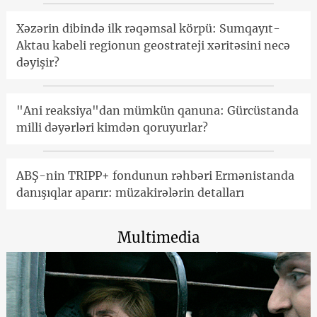
Xəzərin dibində ilk rəqəmsal körpü: Sumqayıt-
Aktau kabeli regionun geostrateji xəritəsini necə
dəyişir?
"Ani reaksiya"dan mümkün qanuna: Gürcüstanda
milli dəyərləri kimdən qoruyurlar?
ABŞ-nin TRIPP+ fondunun rəhbəri Ermənistanda
danışıqlar aparır: müzakirələrin detalları
Multimedia