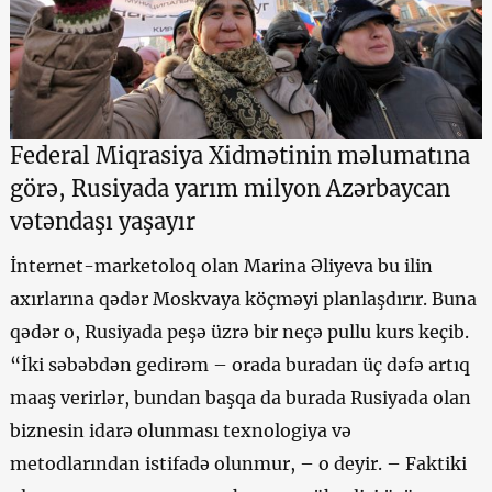
Federal Miqrasiya Xidmətinin məlumatına
görə, Rusiyada yarım milyon Azərbaycan
vətəndaşı yaşayır
İnternet-marketoloq olan Marina Əliyeva bu ilin
axırlarına qədər Moskvaya köçməyi planlaşdırır. Buna
qədər o, Rusiyada peşə üzrə bir neçə pullu kurs keçib.
“İki səbəbdən gedirəm – orada buradan üç dəfə artıq
maaş verirlər, bundan başqa da burada Rusiyada olan
biznesin idarə olunması texnologiya və
metodlarından istifadə olunmur, – o deyir. – Faktiki