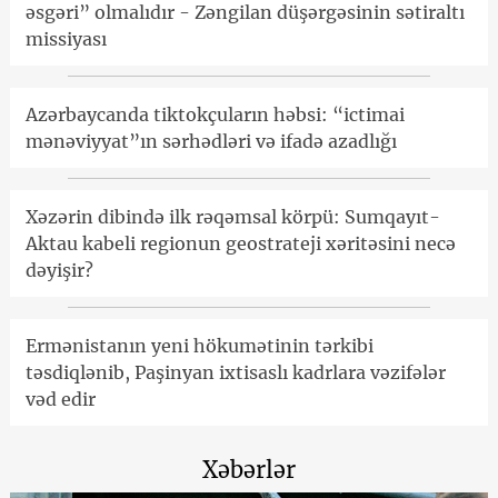
əsgəri” olmalıdır - Zəngilan düşərgəsinin sətiraltı
missiyası
Azərbaycanda tiktokçuların həbsi: “ictimai
mənəviyyat”ın sərhədləri və ifadə azadlığı
Xəzərin dibində ilk rəqəmsal körpü: Sumqayıt-
Aktau kabeli regionun geostrateji xəritəsini necə
dəyişir?
Ermənistanın yeni hökumətinin tərkibi
təsdiqlənib, Paşinyan ixtisaslı kadrlara vəzifələr
vəd edir
Xəbərlər