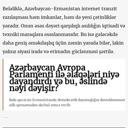
Beləliklə, Azərbaycan-Ermənistan internet tranzit
razılaşması həm imkanlar, həm də yeni çətinliklər
yaradır. Onun əsas dəyəri qarşılıqlı asılılığın iqtisadi və
texniki maraqlara əsaslanmasıdır. Bu isə gələcəkdə
daha geniş əməkdaşlıq üçün zəmin yarada bilər, lakin
yalnız siyasi iradə və etimadın güclənməsi şərtilə.
Azərbaycan Avropa
Parlamenti ilə əlaqələri niyə
dayandırdı və bu, əslində
nəyi dəyişir?
Bakı qərarını Ermənistanda demokratik dayanıqlığın dəstəklənməsi
adlı qətnamədən dərhal sonra verib.
Azərbaycan Ermənistan internet