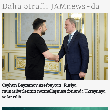
Daha ətraflı JAMnews-da
Ceyhun Bayramov Azərbaycan-Rusiya
münasibətlərinin normallaşması fonunda Ukraynaya
səfər edib