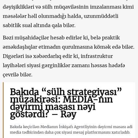
dəyişiklikləri və sülh müqaviləsinin imzalanması kimi
məsələlər həll olunmadığı halda, uzunmüddətli
sabitlik sual altında qala bilər.
Bəzi müşahidəçilər hesab edirlər ki, belə praktik
əməkdaşlıqlar etimadın qurulmasına kömək edə bilər.
Digərləri isə xəbərdarlıq edir ki, infrastruktur
layihələri siyasi gərginliklər zamanı həssas hədəfə
çevrilə bilər.
Bakıda “sülh strategiyası”
müzakirəsi: MEDİA-nın
dəyirmi masası nəyi
göstərdi? – Rəy
Bakıda keçirilən Medianın İnkişafı Agentliyinin dəyirmi masası adi
media tədbirindən daha çox siyasi mesaj platformasını xatırladıb.