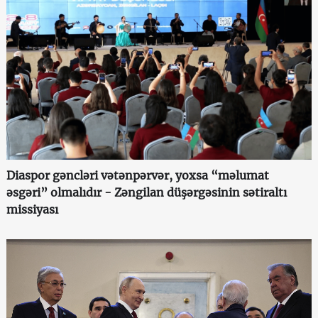
Diaspor gəncləri vətənpərvər, yoxsa “məlumat
əsgəri” olmalıdır - Zəngilan düşərgəsinin sətiraltı
missiyası