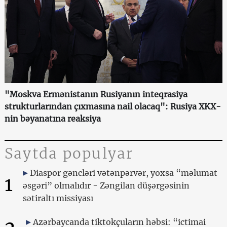
"Moskva Ermənistanın Rusiyanın inteqrasiya
strukturlarından çıxmasına nail olacaq": Rusiya XKX-
nin bəyanatına reaksiya
Saytda populyar
Diaspor gəncləri vətənpərvər, yoxsa “məlumat
1
əsgəri” olmalıdır - Zəngilan düşərgəsinin
sətiraltı missiyası
Azərbaycanda tiktokçuların həbsi: “ictimai