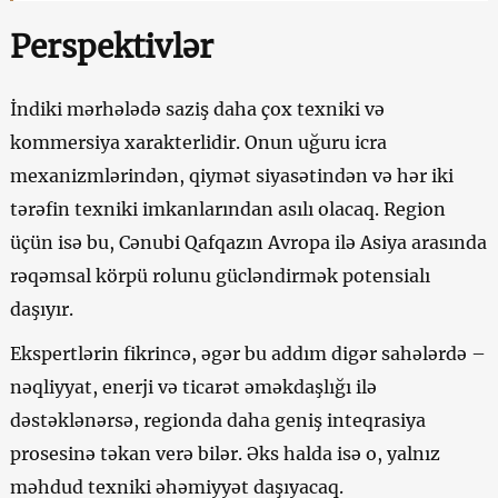
Perspektivlər
İndiki mərhələdə saziş daha çox texniki və
kommersiya xarakterlidir. Onun uğuru icra
mexanizmlərindən, qiymət siyasətindən və hər iki
tərəfin texniki imkanlarından asılı olacaq. Region
üçün isə bu, Cənubi Qafqazın Avropa ilə Asiya arasında
rəqəmsal körpü rolunu gücləndirmək potensialı
daşıyır.
Ekspertlərin fikrincə, əgər bu addım digər sahələrdə –
nəqliyyat, enerji və ticarət əməkdaşlığı ilə
dəstəklənərsə, regionda daha geniş inteqrasiya
prosesinə təkan verə bilər. Əks halda isə o, yalnız
məhdud texniki əhəmiyyət daşıyacaq.