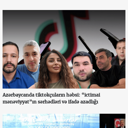
Azərbaycanda tiktokçuların həbsi: “ictimai
mənəviyyat”ın sərhədləri və ifadə azadlığı