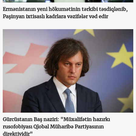
Ermənistanın yeni hökumətinin tərkibi təsdiqlənib,
Paşinyan ixtisaslı kadrlara vəzifələr vəd edir
Gürcüstanın Baş naziri: "Müxalifətin hazırkı
rusofobiyası Qlobal Müharibə Partiyasının
direktividir"