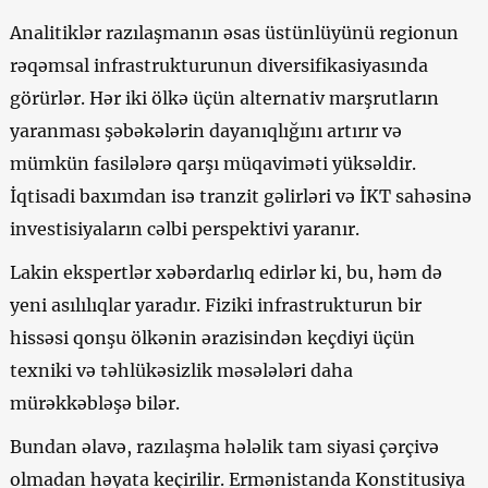
Analitiklər razılaşmanın əsas üstünlüyünü regionun
rəqəmsal infrastrukturunun diversifikasiyasında
görürlər. Hər iki ölkə üçün alternativ marşrutların
yaranması şəbəkələrin dayanıqlığını artırır və
mümkün fasilələrə qarşı müqaviməti yüksəldir.
İqtisadi baxımdan isə tranzit gəlirləri və İKT sahəsinə
investisiyaların cəlbi perspektivi yaranır.
Lakin ekspertlər xəbərdarlıq edirlər ki, bu, həm də
yeni asılılıqlar yaradır. Fiziki infrastrukturun bir
hissəsi qonşu ölkənin ərazisindən keçdiyi üçün
texniki və təhlükəsizlik məsələləri daha
mürəkkəbləşə bilər.
Bundan əlavə, razılaşma hələlik tam siyasi çərçivə
olmadan həyata keçirilir. Ermənistanda Konstitusiya