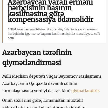
Azərbaycan yaralı erməni
hərbçisinin başının
kəsilməsinə görə
kompensasiya ödəməlidir
AİHM Azərbaycanı 2016-cı il aprel döyüşlərində yaralı erməni
hərbçisinin işgəncə və başının kəsilməsi işində məsuliyyətə cəlb
edib
Azərbaycan tərəfinin
qiymətləndirməsi
Milli Məclisin deputatı Vüqar Bayramov razılaşmanı
Azərbaycanın Qafqazda davamlı sülhün
formalaşmasına verdiyi dəstək kimi
qiymətləndirir
.
Onun sözlərinə görə, Ermənistan müxtəlif
xidmətlərin, o cümlədən internetin idxalını