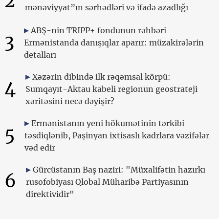
2
mənəviyyat”ın sərhədləri və ifadə azadlığı
ABŞ-nin TRIPP+ fondunun rəhbəri
3
Ermənistanda danışıqlar aparır: müzakirələrin
detalları
Xəzərin dibində ilk rəqəmsal körpü:
4
Sumqayıt-Aktau kabeli regionun geostrateji
xəritəsini necə dəyişir?
Ermənistanın yeni hökumətinin tərkibi
5
təsdiqlənib, Paşinyan ixtisaslı kadrlara vəzifələr
vəd edir
Gürcüstanın Baş naziri: "Müxalifətin hazırkı
6
rusofobiyası Qlobal Müharibə Partiyasının
direktividir"