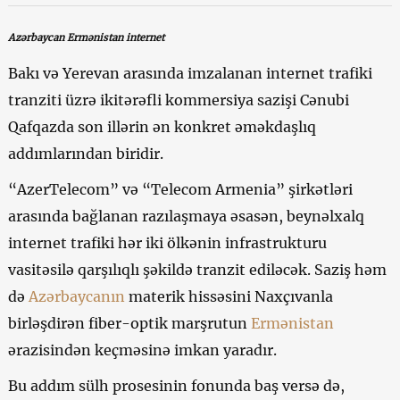
Azərbaycan Ermənistan internet
Bakı və Yerevan arasında imzalanan internet trafiki
tranziti üzrə ikitərəfli kommersiya sazişi Cənubi
Qafqazda son illərin ən konkret əməkdaşlıq
addımlarından biridir.
“AzerTelecom” və “Telecom Armenia” şirkətləri
arasında bağlanan razılaşmaya əsasən, beynəlxalq
internet trafiki hər iki ölkənin infrastrukturu
vasitəsilə qarşılıqlı şəkildə tranzit ediləcək. Saziş həm
də
Azərbaycanın
materik hissəsini Naxçıvanla
birləşdirən fiber-optik marşrutun
Ermənistan
ərazisindən keçməsinə imkan yaradır.
Bu addım sülh prosesinin fonunda baş versə də,