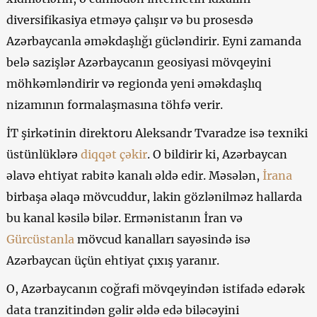
diversifikasiya etməyə çalışır və bu prosesdə
Azərbaycanla əməkdaşlığı gücləndirir. Eyni zamanda
belə sazişlər Azərbaycanın geosiyasi mövqeyini
möhkəmləndirir və regionda yeni əməkdaşlıq
nizamının formalaşmasına töhfə verir.
İT şirkətinin direktoru Aleksandr Tvaradze isə texniki
üstünlüklərə
diqqət çəkir
. O bildirir ki, Azərbaycan
əlavə ehtiyat rabitə kanalı əldə edir. Məsələn,
İrana
birbaşa əlaqə mövcuddur, lakin gözlənilməz hallarda
bu kanal kəsilə bilər. Ermənistanın İran və
Gürcüstanla
mövcud kanalları sayəsində isə
Azərbaycan üçün ehtiyat çıxış yaranır.
O, Azərbaycanın coğrafi mövqeyindən istifadə edərək
data tranzitindən gəlir əldə edə biləcəyini