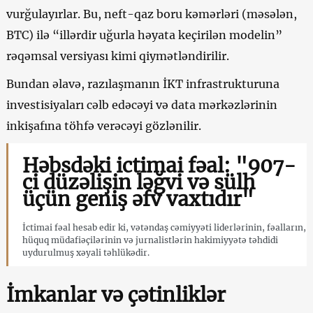
vurğulayırlar. Bu, neft-qaz boru kəmərləri (məsələn,
BTC) ilə “illərdir uğurla həyata keçirilən modelin”
rəqəmsal versiyası kimi qiymətləndirilir.
Bundan əlavə, razılaşmanın İKT infrastrukturuna
investisiyaları cəlb edəcəyi və data mərkəzlərinin
inkişafına töhfə verəcəyi gözlənilir.
Həbsdəki ictimai fəal: "907-
ci düzəlişin ləğvi və sülh
üçün geniş əfv vaxtıdır"
İctimai fəal hesab edir ki, vətəndaş cəmiyyəti liderlərinin, fəalların,
hüquq müdafiəçilərinin və jurnalistlərin hakimiyyətə təhdidi
uydurulmuş xəyali təhlükədir.
İmkanlar və çətinliklər