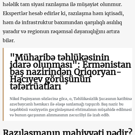
hələlik tam siyasi razılaşma ilə müşayiət olunmur.
Ekspertlər hesab edirlər ki, razılaşma həm iqtisadi,
həm də infrastruktur baxımından qarşılıqlı asılılıq
yaradır və regionun rəqəmsal dayanıqlığını artıra
bilər.
"Müharibə təhlükəsinin
idarə olunması": Ermənistan
baş nazirindən Qriqoryan-
Hacıyev görüşünün
təfərrüatları
Nikol Paşinyanın sözlərinə görə, o, Təhlükəsizlik Şurasının katibinə
azərbaycanlı həmkarı ilə əlaqə saxlamağı tapşırıb. Baş nazir bu
təşəbbüsü vəziyyətin gərginləşməsi ehtimalının müşahidə edilməsi
və bunun qarşısının alınmasının zəruriliyi ilə izah edib.
Razılaşmanın mahiyyəti nədir?