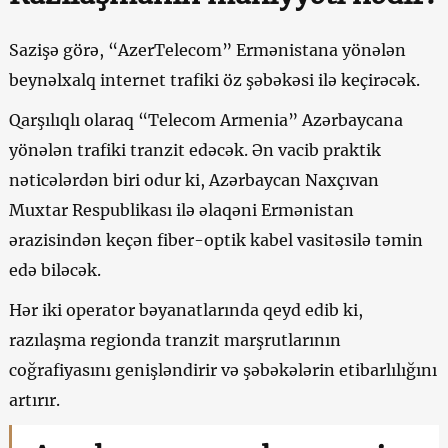
Sazişə görə, “AzerTelecom” Ermənistana yönələn
beynəlxalq internet trafiki öz şəbəkəsi ilə keçirəcək.
Qarşılıqlı olaraq “Telecom Armenia” Azərbaycana
yönələn trafiki tranzit edəcək. Ən vacib praktik
nəticələrdən biri odur ki, Azərbaycan Naxçıvan
Muxtar Respublikası ilə əlaqəni Ermənistan
ərazisindən keçən fiber-optik kabel vasitəsilə təmin
edə biləcək.
Hər iki operator bəyanatlarında qeyd edib ki,
razılaşma regionda tranzit marşrutlarının
coğrafiyasını genişləndirir və şəbəkələrin etibarlılığını
artırır.