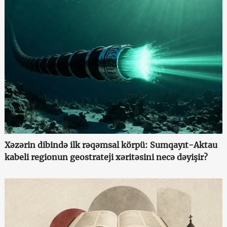
Xəzərin dibində ilk rəqəmsal körpü: Sumqayıt-Aktau
kabeli regionun geostrateji xəritəsini necə dəyişir?