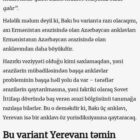
qalır”.
Hələlik məlum deyil ki, Bakı bu varianta razı olacaqmı,
axı Ermənistan ərazisində olan Azərbaycan anklavları
Ermənistanın Azərbaycan ərazisində olan
anklavından daha böyükdür.
Hazırkı vəziyyəti olduğu kimi saxlamaqdan, yəni
ərazilərin mübadiləsindən başqa anklavlar
probleminin başqa həll yolu da var – tərəflər
ərazilərin qaytarılmasına, yəni faktiki olaraq Sovet
İttifaqı dövründə baş verən ərazi bölgüsünü tanımağa
razılaşa bilərlər. Bu o deməkdir ki, Bakı üç anklavı,
Yerevan isə bir anklavı öz yurisdiksiyasına qaytaracaq.
Bu variant Yerevanı təmin