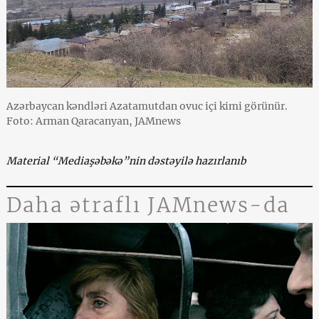
Azərbaycan kəndləri Azatamutdan ovuc içi kimi görünür.
Foto: Arman Qaracanyan, JAMnews
Material “Mediaşəbəkə”nin dəstəyilə hazırlanıb
Daha ətraflı JAMnews-da