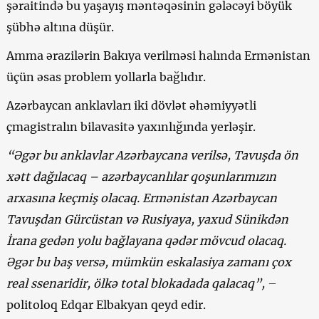
şəraitində bu yaşayış məntəqəsinin gələcəyi böyük
şübhə altına düşür.
Amma ərazilərin Bakıya verilməsi halında Ermənistan
üçün əsas problem yollarla bağlıdır.
Azərbaycan anklavları iki dövlət əhəmiyyətli
çmagistralın bilavasitə yaxınlığında yerləşir.
“Əgər bu anklavlar Azərbaycana verilsə, Tavuşda ön
xətt dağılacaq – azərbaycanlılar qoşunlarımızın
arxasına keçmiş olacaq. Ermənistan Azərbaycan
Tavuşdan Gürcüstan və Rusiyaya, yaxud Sünikdən
İrana gedən yolu bağlayana qədər mövcud olacaq.
Əgər bu baş versə, mümkün eskalasiya zamanı çox
real ssenaridir, ölkə total blokadada qalacaq”,
–
politoloq Edqar Elbakyan qeyd edir.