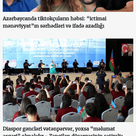
Azərbaycanda tiktokçuların həbsi: “ictimai
mənəviyyat”ın sərhədləri və ifadə azadlığı
Diaspor gəncləri vətənpərvər, yoxsa “məlumat