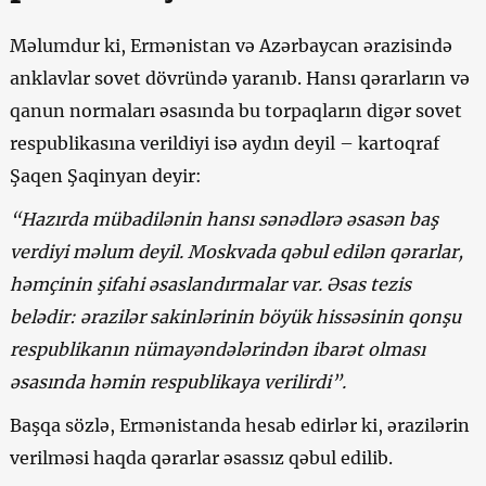
Məlumdur ki, Ermənistan və Azərbaycan ərazisində
anklavlar sovet dövründə yaranıb. Hansı qərarların və
qanun normaları əsasında bu torpaqların digər sovet
respublikasına verildiyi isə aydın deyil – kartoqraf
Şaqen Şaqinyan deyir:
“Hazırda mübadilənin hansı sənədlərə əsasən baş
verdiyi məlum deyil. Moskvada qəbul edilən qərarlar,
həmçinin şifahi əsaslandırmalar var. Əsas tezis
belədir: ərazilər sakinlərinin böyük hissəsinin qonşu
respublikanın nümayəndələrindən ibarət olması
əsasında həmin respublikaya verilirdi”.
Başqa sözlə, Ermənistanda hesab edirlər ki, ərazilərin
verilməsi haqda qərarlar əsassız qəbul edilib.