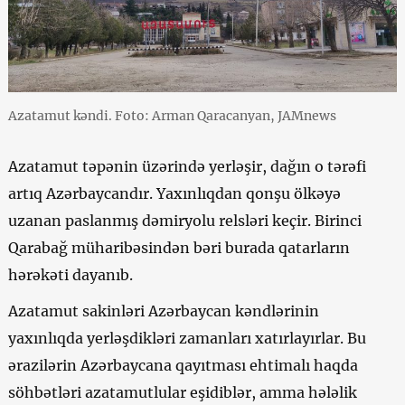
Azatamut kəndi. Foto: Arman Qaracanyan, JAMnews
Azatamut təpənin üzərində yerləşir, dağın o tərəfi
artıq Azərbaycandır. Yaxınlıqdan qonşu ölkəyə
uzanan paslanmış dəmiryolu relsləri keçir. Birinci
Qarabağ müharibəsindən bəri burada qatarların
hərəkəti dayanıb.
Azatamut sakinləri Azərbaycan kəndlərinin
yaxınlıqda yerləşdikləri zamanları xatırlayırlar. Bu
ərazilərin Azərbaycana qayıtması ehtimalı haqda
söhbətləri azatamutlular eşidiblər, amma hələlik