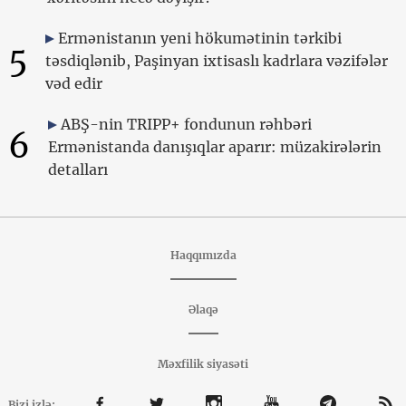
Ermənistanın yeni hökumətinin tərkibi
5
təsdiqlənib, Paşinyan ixtisaslı kadrlara vəzifələr
vəd edir
ABŞ-nin TRIPP+ fondunun rəhbəri
6
Ermənistanda danışıqlar aparır: müzakirələrin
detalları
Haqqımızda
Əlaqə
Məxfilik siyasəti
Bizi izlə: