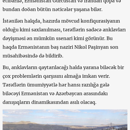
etibarilə, Ermənistan Gürcüstan və İrandan qopa və
bundan doöan bütün nəticələr yaşana bilər.
İstənilən halqda, hazırda mövcud konfiqurasiyanın
olduğu kimi saxlanılması, tərəflərin sadəcə anklavları
dəyişməsi ən mümkün ssenari kimi görünür. Bu
haqda Ermənistanın baş naziri Nikol Paşinyan son
müsahibəsində də bildirib.
Bu, anklavların qaytarılacağı halda yarana biləcək bir
çox problemlərin qarşısını almağa imkan verir.
Tərəflərin ümumiyyətlə hər hansı razılığa gələ
biləcəyi Ermənistan və Azərbaycan arasındakı
danışıqların dinamikasından asılı olacaq.