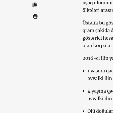
uşaq ölümünün
ölkələri arası
Üstəlik bu gö
qram çəkidə d
göstərici hes
olan körpələr 
2016-cı ilin 
1 yaşına qə
əvvəlki ilin
4 yaşına qə
əvvəlki ilin
Ölü doğulan