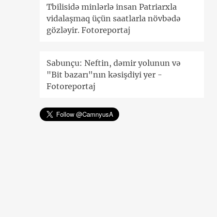
Tbilisidə minlərlə insan Patriarxla
vidalaşmaq üçün saatlarla növbədə
gözləyir. Fotoreportaj
Sabunçu: Neftin, dəmir yolunun və
"Bit bazarı"nın kəsişdiyi yer -
Fotoreportaj