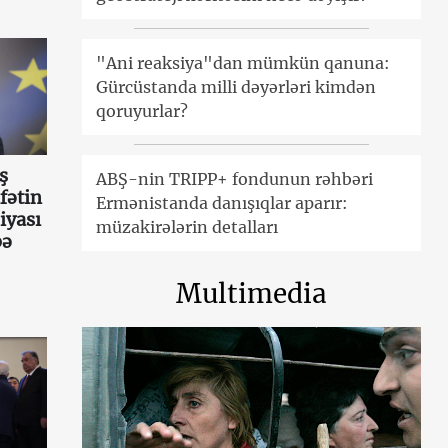
"Ani reaksiya"dan mümkün qanuna:
Gürcüstanda milli dəyərləri kimdən
qoruyurlar?
ş
ABŞ-nin TRIPP+ fondunun rəhbəri
fətin
Ermənistanda danışıqlar aparır:
iyası
müzakirələrin detalları
bə
Multimedia