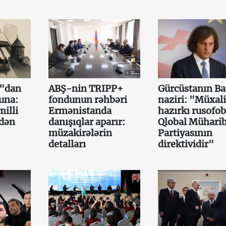
a"dan
ABŞ-nin TRIPP+
Gürcüstanın Ba
una:
fondunun rəhbəri
naziri: "Müxali
illi
Ermənistanda
hazırkı rusofob
mdən
danışıqlar aparır:
Qlobal Mühari
müzakirələrin
Partiyasının
detalları
direktividir"