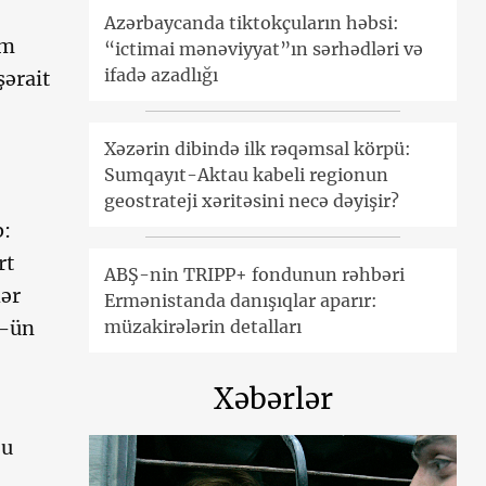
Azərbaycanda tiktokçuların həbsi:
ım
“ictimai mənəviyyat”ın sərhədləri və
ifadə azadlığı
şərait
Xəzərin dibində ilk rəqəmsal körpü:
Sumqayıt-Aktau kabeli regionun
geostrateji xəritəsini necə dəyişir?
b:
rt
ABŞ-nin TRIPP+ fondunun rəhbəri
hər
Ermənistanda danışıqlar aparır:
müzakirələrin detalları
0-ün
Xəbərlər
-u