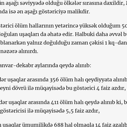
 aşağı səviyyədə olduğu ölkələr sırasına daxildir
nda isə ən aşağı göstəriciyə malikdir.
stərici ölüm hallarının yetərincə yüksək olduğum 5
oğulan uşaqları da əhatə edir. Halbuki daha əvvəl b
ablanarkən yalnız doğulduğu zaman çəkisi 1 kq-dan
nəzərə alınırdı.
yanvar-dekabr aylarında qeydə alınıb:
dər uşaqlar arasında 356 ölüm halı qeydiyyata alınıb
 eyni dövrü ilə müqayisədə bu göstərici 4 faiz azdır,
dər uşaqlar arasında 411 ölüm halı qeydə alınıb ki, 
 göstəricisi ilə müqayisədə 5,5 faiz azdır,
 uşaqlar ümumilikdə 688 hal olmaqla 14 faiz azalıb