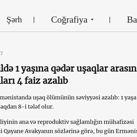
Coğrafiya
Ba
Şərh
17
ildə 1 yaşına qədər uşaqlar arası
arı 4 faiz azalıb
rmənistanda uşaq ölümünün səviyyəsi azalıb: 1 yaşa
aqdan 8-i tələf olur.
liyinin ana və reproduktiv sağlamlığın mühafizəsi
si Qayane Avakyanın sözlərinə görə, bu gün Erməni