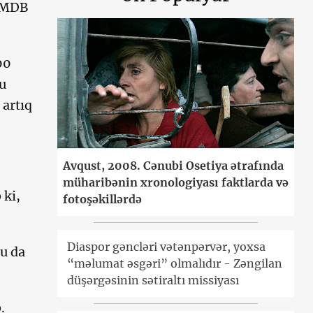
, MDB
00
u
 artıq
Avqust, 2008. Cənubi Osetiya ətrafında
müharibənin xronologiyası faktlarda və
 ki,
fotoşəkillərdə
Diaspor gəncləri vətənpərvər, yoxsa
bu da
“məlumat əsgəri” olmalıdır - Zəngilan
düşərgəsinin sətiraltı missiyası
.