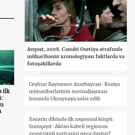
Avqust, 2008. Cənubi Osetiya ətrafında
müharibənin xronologiyası faktlarda və
fotoşəkillərdə
Ceyhun Bayramov Azərbaycan-Rusiya
 ilk
münasibətlərinin normallaşması
:
fonunda Ukraynaya səfər edib
au
n
Xəzərin dibində ilk rəqəmsal körpü:
Sumqayıt-Aktau kabeli regionun
geostrateji xəritəsini necə dəyişir?