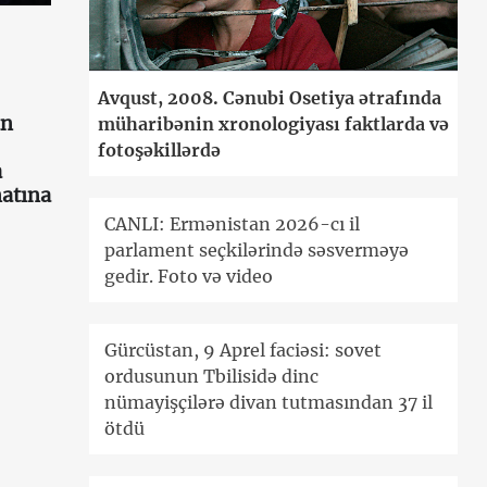
Avqust, 2008. Cənubi Osetiya ətrafında
an
müharibənin xronologiyası faktlarda və
fotoşəkillərdə
a
atına
CANLI: Ermənistan 2026-cı il
parlament seçkilərində səsverməyə
gedir. Foto və video
Gürcüstan, 9 Aprel faciəsi: sovet
ordusunun Tbilisidə dinc
nümayişçilərə divan tutmasından 37 il
ötdü