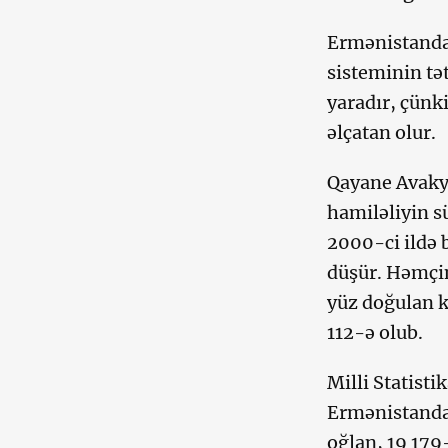
Ermənistanda
sisteminin tə
yaradır, çünk
əlçatan olur.
Qayane Avakya
hamiləliyin sü
2000-ci ildə 
düşür. Həmçini
yüz doğulan k
112-ə olub.
Milli Statist
Ermənistanda 
oğlan, 19 179-