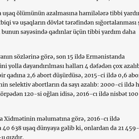
 uşaq ölümünün azalmasına hamilələrə tibbi yard
tbiqi və uşaqların dövlət tərəfindən sığortalanması 
i bunun sayəsində qadınlar üçün tibbi yardım daha
nın sözlərinə görə, son 15 ildə Ermənistanda
ni yolla dayandırılması halları 4 dəfədən çox azalı
bir qadına 2,6 abort düşürdüsə, 2015-ci ildə 0,6 abo
n selektiv abortların da sayı azalıb: 2000-ci ildə 
örpədən 120-si oğlan idisə, 2016-cı ildə nisbət 10
ika Xidmətinin məlumatına görə, 2016-cı ildə
40 638 uşaq dünyaya gəlib ki, onlardan da 21 459
u qızdır.