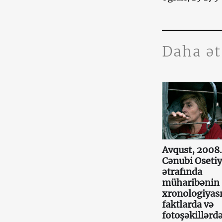
Daha ə
Avqust, 2008.
Cənubi Oseti
ətrafında
müharibənin
xronologiyas
faktlarda və
fotoşəkillərd