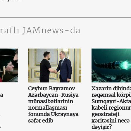
traflı JAMnews-da
Ceyhun Bayramov
Xəzərin dibində
ya
Azərbaycan-Rusiya
rəqəmsal körpü
münasibətlərinin
Sumqayıt-Akt
normallaşması
kabeli regionu
ı
fonunda Ukraynaya
geostrateji
səfər edib
xəritəsini necə
ə
dəyişir?