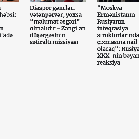
a
Diaspor gəncləri
"Moskva
həbsi:
vətənpərvər, yoxsa
Ermənistanın
“məlumat əsgəri”
Rusiyanın
ın
olmalıdır - Zəngilan
inteqrasiya
ifadə
düşərgəsinin
strukturlarınd
sətiraltı missiyası
çıxmasına nail
olacaq": Rusiy
XKX-nin bəyan
reaksiya