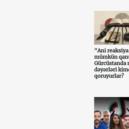
"Ani reaksiy
mümkün qan
Gürcüstanda m
dəyərləri ki
qoruyurlar?