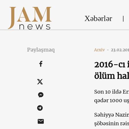
Xəbərlər
Paylaşmaq
Arxiv
-
23.02.20
2016-cı 
ölüm hall
Son 10 ildə E
qədər 1000 uş
Səhiyyə Nazir
şöbəsinin rəi