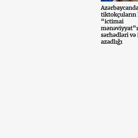
Azərbaycand
tiktokçuların 
“ictimai
mənəviyyat”
sərhədləri və 
azadlığı