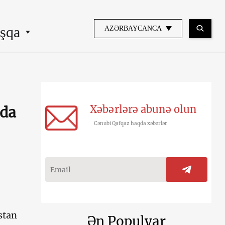
şqa
AZƏRBAYCANCA
Xəbərlərə abunə olun
nda
Cənubi Qafqaz haqda xəbərlər
stan
Ən Populyar