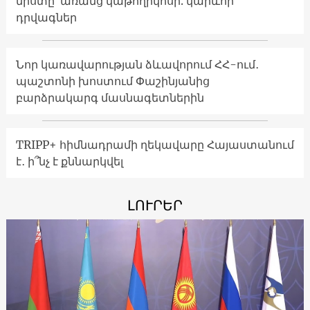
նիստը՝ առանց կաթողիկոսի. կարևոր
դրվագներ
Նոր կառավարության ձևավորում ՀՀ-ում․
պաշտոնի խոստում Փաշինյանից
բարձրակարգ մասնագետներին
TRIPP+ հիմնադրամի ղեկավարը Հայաստանում
է․ ի՞նչ է քննարկվել
ԼՈՒՐԵՐ