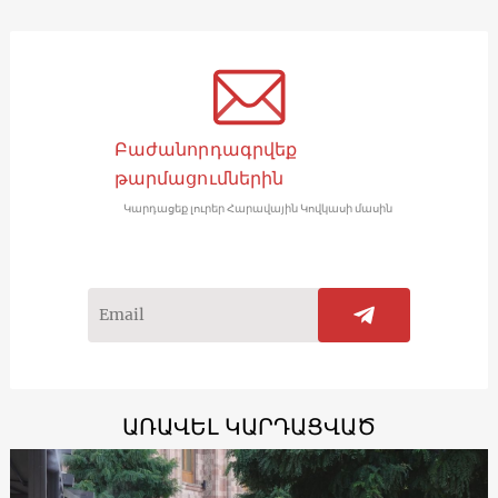
Բաժանորդագրվեք
թարմացումներին
Կարդացեք լուրեր Հարավային Կովկասի մասին
ԱՌԱՎԵԼ ԿԱՐԴԱՑՎԱԾ