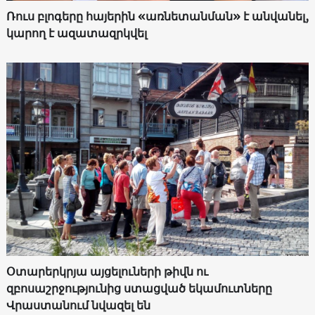
Ռուս բլոգերը հայերին «առնետանման» է անվանել,
կարող է ազատազրկվել
Օտարերկրյա այցելուների թիվն ու
զբոսաշրջությունից ստացված եկամուտները
Վրաստանում նվազել են