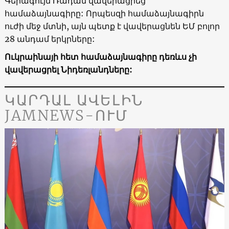
Գերագույն Ռադան վավերացրեց
համաձայնագիրը: Որպեսզի համաձայնագիրն
ուժի մեջ մտնի, այն պետք է վավերացնեն ԵՄ բոլոր
28 անդամ երկրները:
Ուկրաինայի հետ համաձայնագիրը դեռևս չի
վավերացրել Նիդեռլանդները:
ԿԱՐԴԱԼ ԱՎԵԼԻՆ
JAMNEWS-ՈՒՄ