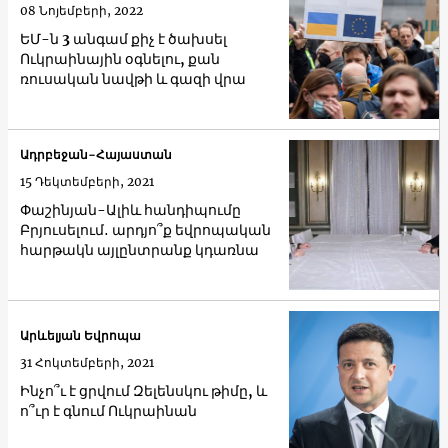
08 Նոյեմբերի, 2022
ԵՄ-ն 3 ​​անգամ քիչ է ծախսել
Ուկրաինային օգնելու, քան
ռուսական նավթի և գազի վրա
Ադրբեջան-Հայաստան
15 Դեկտեմբերի, 2021
Փաշինյան-Ալիև հանդիպումը
Բրյուսելում․ արդյո՞ք եվրոպական
հարթակն այլընտրանք կդառնա
Արևելյան Եվրոպա
31 Հոկտեմբերի, 2021
Ինչո՞ւ է ցրվում Զելենսկու թիմը, և
ո՞ւր է գնում Ուկրաինան