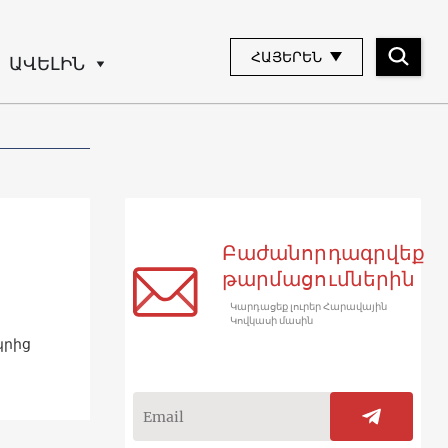
ՀԱՅԵՐԵՆ
ԱՎԵԼԻՆ
Բաժանորդագրվեք
թարմացումներին
Կարդացեք լուրեր Հարավային
Կովկասի մասին
կրից