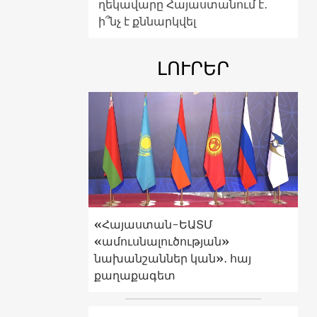
ղեկավարը Հայաստանում է․
ի՞նչ է քննարկվել
ԼՈՒՐԵՐ
«Հայաստան-ԵԱՏՄ
«ամուսնալուծության»
նախանշաններ կան»․ հայ
քաղաքագետ