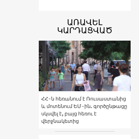
ԱՌԱՎԵԼ
ԿԱՐԴԱՑՎԱԾ
ՀՀ-ն հեռանում է Ռուսաստանից
և մոտենում ԵՄ-ին. գործընթացը
սկսվել է, բայց հեռու է
վերջնակետից