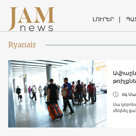
ԼՈՒՐԵՐ
ՊԱ
Ryanair
Ավիաըն
թռիչքն
04 Մա
Սա կորոն
մեկնել ցա