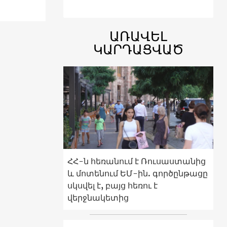
ԱՌԱՎԵԼ
ԿԱՐԴԱՑՎԱԾ
ՀՀ-ն հեռանում է Ռուսաստանից
և մոտենում ԵՄ-ին. գործընթացը
սկսվել է, բայց հեռու է
վերջնակետից