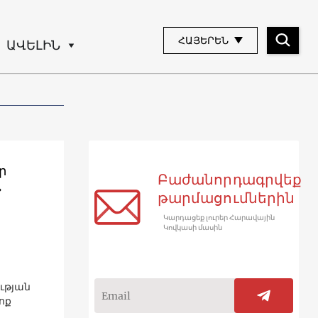
ՀԱՅԵՐԵՆ
ԱՎԵԼԻՆ
ր
Բաժանորդագրվեք
»
թարմացումներին
Կարդացեք լուրեր Հարավային
Կովկասի մասին
ության
ոք