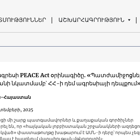
ՏՄՈՒԹՅՈՒՆՆԵՐ
ԱՇԽԱՐՀԱԳՐՈՒԹՅՈՒՆ
նգրեսի PEACE Act օրինագիծը. «Պատժամիջոցնե
անի նկատմամբ՝ ՀՀ-ի դեմ ագրեսիայի դեպքում
ն-Հայաստան
կտեմբերի, 2025
ցի մի շարք պատգամավորներ և քաղաքական գործիչներ
ել են, որ «հայկական լոբբիստական ​​​​շրջանակների ազդեց
ակված» փաստաթուղթը խաթարում է ԱՄՆ-ի դերը՝ որպես չեզ
 վնաս է հասցնում վստահության մթնոլորտին։