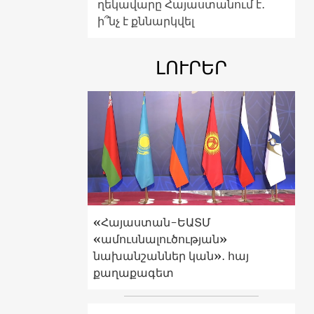
ղեկավարը Հայաստանում է․
ի՞նչ է քննարկվել
ԼՈՒՐԵՐ
«Հայաստան-ԵԱՏՄ
«ամուսնալուծության»
նախանշաններ կան»․ հայ
քաղաքագետ