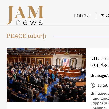
ԼՈՒՐԵՐ
ՊԱ
PEACE ակտի
ԱՄՆ Կո
Ադրբեջ
Ադրբեջա
11 Հո
Ադրբեջան
հայտարար
ներքո մշ
միջնորդ,