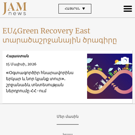
ՀԱՅԵՐԵՆ
EU4Green Recovery East
տարածաշրջանային ծրագիրը
Հայաստան
15 Մայիսի, 2026
«Օգտագործիր հնարավորինս
երկար և նոր կյանք տուր».
շրջանաձև տնտեսության
ներդրումը ՀՀ-ում
Մեր մասին
Կապ