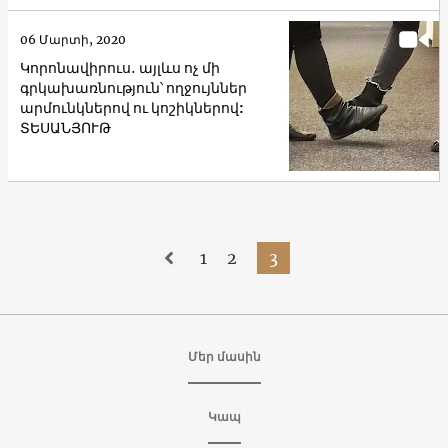
06 Մարտի, 2020
Կորոնավիրուս․ այլևս ոչ մի
գրկախառնություն՝ ողջույններ
արմունկներով ու կոշիկներով:
ՏԵՍԱՆՅՈՒԹ
1
2
3
Մեր մասին
Կապ