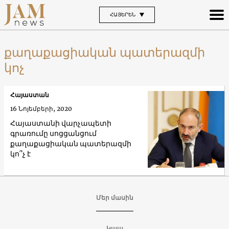
ՀԱՅԵՐԵՆ
քաղաքացիական պատերազմի
կոչ
Հայաստան
16 Նոյեմբերի, 2020
Հայաստանի վարչապետի
գրառումը սոցցանցում
քաղաքացիական պատերազմի
կո՞չ է
Մեր մասին
Կապ