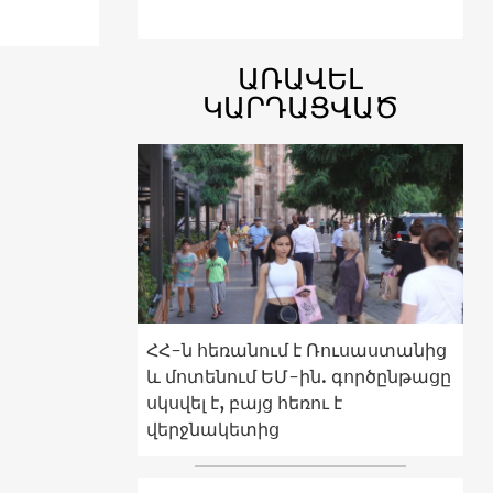
ԱՌԱՎԵԼ
ԿԱՐԴԱՑՎԱԾ
ՀՀ-ն հեռանում է Ռուսաստանից
և մոտենում ԵՄ-ին. գործընթացը
սկսվել է, բայց հեռու է
վերջնակետից