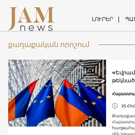
ԼՈՒՐԵՐ
ՊԱ
քաղաքական որոշում
«Եվրամ
թեկնած
Հայաստա
25 Հու
Քաղաքագե
Հայաստա
հաղթահար
չեն շտապ