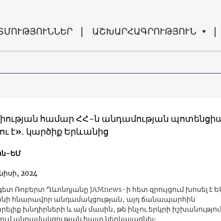
ՏՄՈՒԹՅՈՒՆՆԵՐ
ԱՇԽԱՐՀԱԳՐՈՒԹՅՈՒՆ
իության համար ՀՀ-ն անդամության պոտենցի
ու է»․ կարծիք Երևանից
ն-ԵՄ
նիսի, 2024
տ Ռոբերտ Ղևոնդյանը JAMnews-ի հետ զրույցում խոսել է Ե
նի հնարավոր անդամակցության, այդ ճանապարհին
ելիք խնդիրների և այն մասին, թե ինչու երկրի իշխանությո
ում անդամակցության հայտ ներկայացնել։