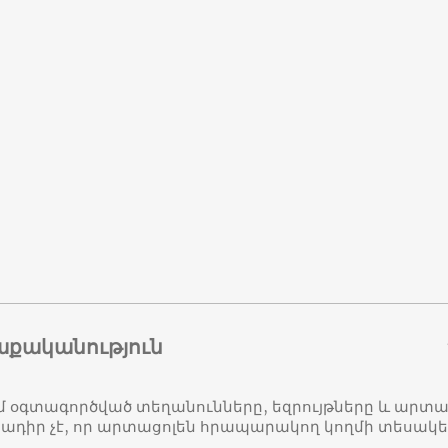
աքականություն
մ օգտագործված տեղանունները, եզրույթները և ար
դիր չէ, որ արտացոլեն հրապարակող կողմի տեսակ