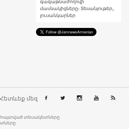
գագաթնաժողովի
մասնակիցները։ Տեսանյութեր,
լուսանկարներ
Հետևեք մեզ
տահայտված տեսակետները
ետները