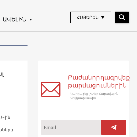
ՀԱՅԵՐԵՆ
ԱՎԵԼԻՆ
ալ
Բաժանորդագրվեք
թարմացումներին
Կարդացեք լուրեր Հարավային
Կովկասի մասին
Մ-ին
ւնները