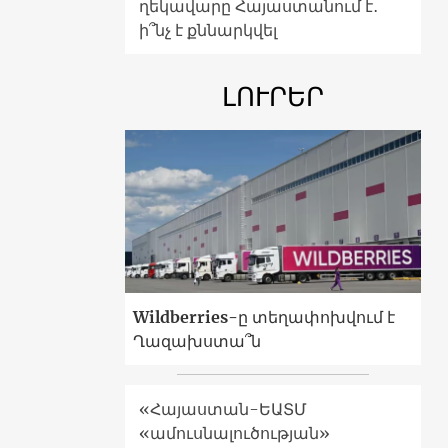
ղեկավարը Հայաստանում է․
ի՞նչ է քննարկվել
ԼՈՒՐԵՐ
Wildberries-ը տեղափոխվում է
Ղազախստա՞ն
«Հայաստան-ԵԱՏՄ
«ամուսնալուծության»