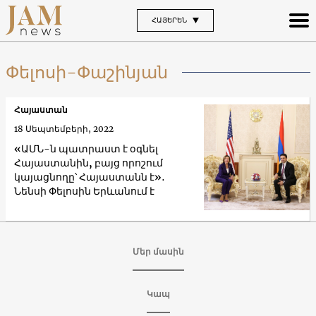
ՀԱՅԵՐԵՆ
Փելոսի-Փաշինյան
Հայաստան
18 Սեպտեմբերի, 2022
«ԱՄՆ-ն պատրաստ է օգնել
Հայաստանին, բայց որոշում
կայացնողը՝ Հայաստանն է»․
Նենսի Փելոսին Երևանում է
Մեր մասին
Կապ