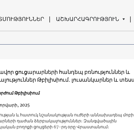
ՏՄՈՒԹՅՈՒՆՆԵՐ
ԱՇԽԱՐՀԱԳՐՈՒԹՅՈՒՆ
վոր ցուցարարների հանդեպ բռնություններ և
լություններ Թբիլիսիում․ լուսանկարներ և տես
րժում Թբիլիսիում
տրվարի, 2025
ւթյան և հատուկ նշանակության ուժերի աննախադեպ մոբ
արների դաժան ձերբակալություններ։ Զանգվածային
ական բողոքի ցույցերի 67-րդ օրը Վրաստանում։