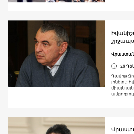
Իվանիշ
շրջապա
Վրաստա
28 Դե
Դավիթ Զո
լինելու: 
միայն այն
ամբողջու
Վրաստա