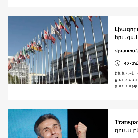
Լիազոր
երազանք
Վրաստան
30 Հո
ԵԽԽՎ-ն Վ
քաղբանտա
ընտրությ
Transpa
գումար