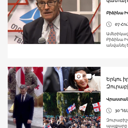
կատարա
Բիձինա Ի
07 Հո
Ամերիկա
Բիձինա Ի
անվանել 
Երկու ի
Զուրաբ
Վրաստա
30 Դե
Զուրաբիշ
պայքարը 