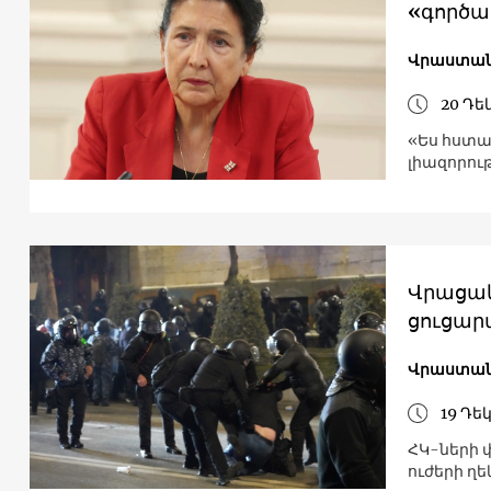
«գործակ
Վրաստա
20 Դե
«Ես հստա
լիազորու
Վրացակ
ցուցար
Վրաստա
19 Դե
ՀԿ-ների 
ուժերի ղ