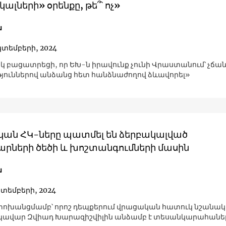
ալների» օրենքը, թե՞՝ ոչ»
ն
կտեմբերի, 2024
կ բացատրեցի, որ ԵԽ-ն իրավունք չունի Վրաստանում՝ չճա
թյուններով անձանց հետ հանձնաժողով ձևավորել»
ան ՀԿ-ները պատմել են ձերբակալված
արների ծեծի և խոշտանգումների մասին
ն
կտեմբերի, 2024
փոխանցմամբ՝ որոշ դեպքերում վրացական հատուկ նշանակ
եկավար Զվիադ Խարազիշվիլին անձամբ է տեսանկարահանել