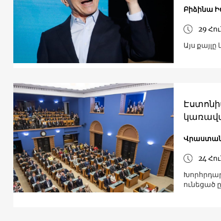
Բիձինա Ի
29 Հո
Այս քայլ
Էստոնի
կառավար
Վրաստա
24 Հո
Խորհրդա
ունեցած 