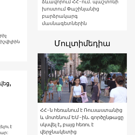
ձևավորում ՀՀ-ում․ պաշտոնի
խոստում Փաշինյանից
բարձրակարգ
մասնագետներին
րիչ
Մուլտիմեդիա
իշվիլիին
վեց,
ՀՀ-ն հեռանում է Ռուսաստանից
և մոտենում ԵՄ-ին. գործընթացը
սկսվել է, բայց հեռու է
լու է
վերջնակետից
ար: