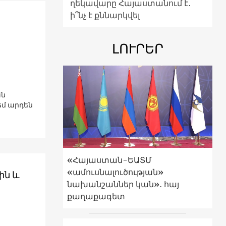
ղեկավարը Հայաստանում է․
ի՞նչ է քննարկվել
ԼՈՒՐԵՐ
ան
մ արդեն
«Հայաստան-ԵԱՏՄ
«ամուսնալուծության»
ին և
նախանշաններ կան»․ հայ
քաղաքագետ