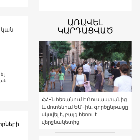
ԱՌԱՎԵԼ
ԿԱՐԴԱՑՎԱԾ
ական
ել
կան
ՀՀ-ն հեռանում է Ռուսաստանից
և մոտենում ԵՄ-ին. գործընթացը
սկսվել է, բայց հեռու է
վերջնակետից
շորների