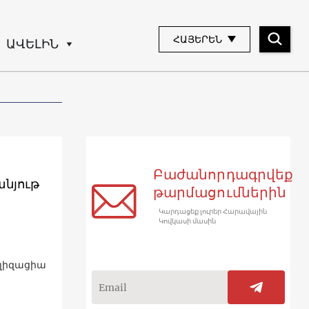
ՀԱՅԵՐԵՆ
ԱՎԵԼԻՆ
Բաժանորդագրվեք
անյութ
թարմացումներին
Կարդացեք լուրեր Հարավային
Կովկասի մասին
իլիզացիա