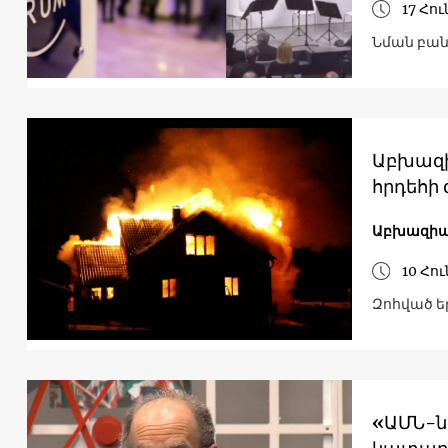
17 Հո
Նման բան
Աբխազի
հրդեհի
Աբխազի
10 Հո
Զոհված ե
«ԱՄՆ-ն