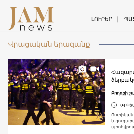
ԼՈՒՐԵՐ
ՊԱ
Վրացական երազանք
Հազարա
ձերբակա
Բողոքի շա
03 Փե
Ոստիկանո
և ցուցար
պրոեվրոպ