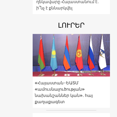
ղեկավարը Հայաստանում է․
ի՞նչ է քննարկվել
ԼՈՒՐԵՐ
«Հայաստան-ԵԱՏՄ
«ամուսնալուծության»
նախանշաններ կան»․ հայ
քաղաքագետ