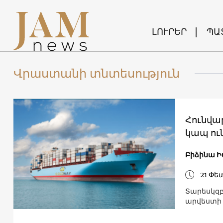
ԼՈՒՐԵՐ
ՊԱ
Վրաստանի տնտեսություն
Հունվար
կապ ուն
Բիձինա Ի
21 Փե
Տարեսկզբ
արվեստի 