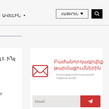
ՀԱՅԵՐԵՆ
ԱՎԵԼԻՆ
․ ի՞նչ
Բաժանորդագրվեք
թարմացումներին
Կարդացեք լուրեր Հարավային
Կովկասի մասին
մբ