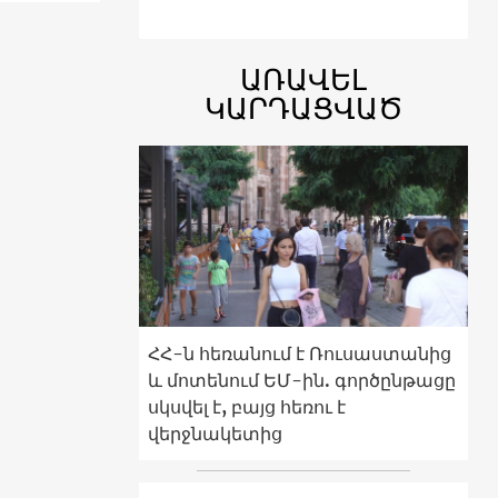
ԱՌԱՎԵԼ
ԿԱՐԴԱՑՎԱԾ
ՀՀ-ն հեռանում է Ռուսաստանից
և մոտենում ԵՄ-ին. գործընթացը
սկսվել է, բայց հեռու է
վերջնակետից