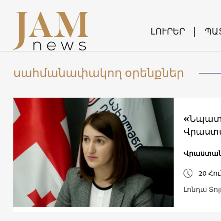
ԼՈՒՐԵՐ
ՊԱ
սահմանափակող օրենքներ
«Նպատա
Վրաստա
Վրաստա
20 Հու
Լոնդա Տո