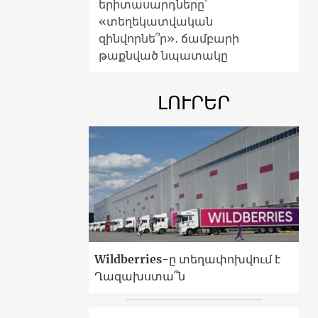
երիտասարդները՝
«տեղեկատվական
զինվորնե՞ր»․ ճամբարի
թաքնված նպատակը
ԼՈՒՐԵՐ
Wildberries-ը տեղափոխվում է
Ղազախստա՞ն