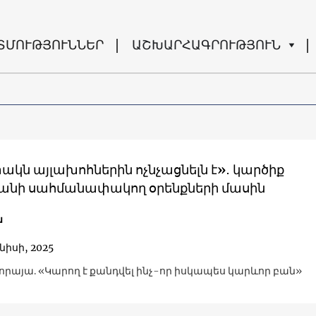
ՏՄՈՒԹՅՈՒՆՆԵՐ
ԱՇԽԱՐՀԱԳՐՈՒԹՅՈՒՆ
կն այլախոհներին ոչնչացնելն է»․ կարծիք
նի սահմանափակող օրենքների մասին
ն
նիսի, 2025
լորայա. «Կարող է քանդվել ինչ-որ իսկապես կարևոր բան»