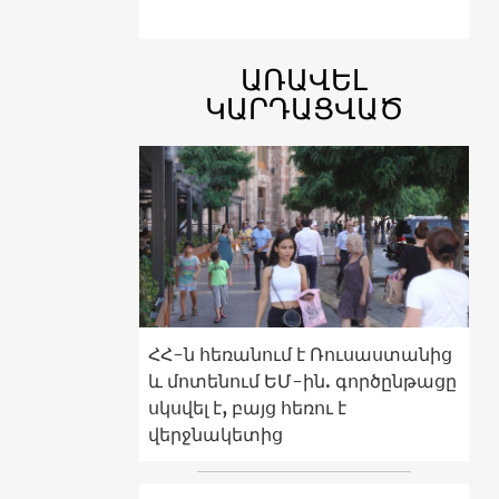
ԱՌԱՎԵԼ
ԿԱՐԴԱՑՎԱԾ
ՀՀ-ն հեռանում է Ռուսաստանից
և մոտենում ԵՄ-ին. գործընթացը
սկսվել է, բայց հեռու է
վերջնակետից