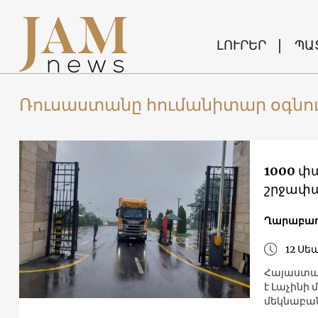
ԼՈՒՐԵՐ
ՊԱ
Ռուսաստանը հումանիտար օգնությ
1000 փա
շրջափա
Ղարաբա
12 Սե
Հայաստան
է Լաչինի
մեկնաբան