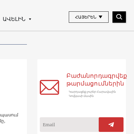
ՀԱՅԵՐԵՆ
ԱՎԵԼԻՆ
Բաժանորդագրվեք
թարմացումներին
Կարդացեք լուրեր Հարավային
Կովկասի մասին
սպասում
մը,