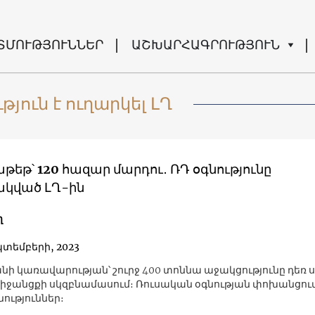
ՏՄՈՒԹՅՈՒՆՆԵՐ
ԱՇԽԱՐՀԱԳՐՈՒԹՅՈՒՆ
ուն է ուղարկել ԼՂ
թեթ՝ 120 հազար մարդու․ ՌԴ օգնությունը
կված ԼՂ-ին
ղ
պտեմբերի, 2023
ի կառավարության՝ շուրջ 400 տոննա աջակցությունը դեռ 
 միջանցքի սկզբնամասում։ Ռուսական օգնության փոխանցու
ություններ։