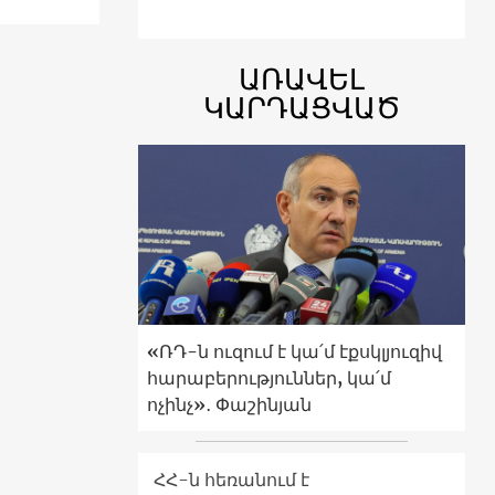
ԱՌԱՎԵԼ
ԿԱՐԴԱՑՎԱԾ
«ՌԴ-ն ուզում է կա՛մ էքսկլյուզիվ
հարաբերություններ, կա՛մ
ոչինչ»․ Փաշինյան
ՀՀ-ն հեռանում է