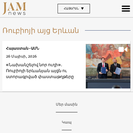
ՀԱՅԵՐԵՆ
Ռուբիոյի այց Երևան
Հայաստան-ԱՄՆ
26 Մայիսի, 2026
«Նախանշելով նոր ուղի»․
Ռուբիոյի երևանյան այցն ու
ստորագրված փաստաթղթերը
Մեր մասին
Կապ