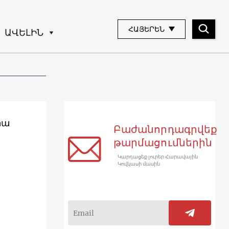
ՀԱՅԵՐԵՆ
ԱՎԵԼԻՆ
րա
Բաժանորդագրվեք
թարմացումներին
Կարդացեք լուրեր Հարավային
Կովկասի մասին