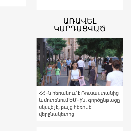
ԱՌԱՎԵԼ
ԿԱՐԴԱՑՎԱԾ
ՀՀ-ն հեռանում է Ռուսաստանից
և մոտենում ԵՄ-ին. գործընթացը
սկսվել է, բայց հեռու է
վերջնակետից