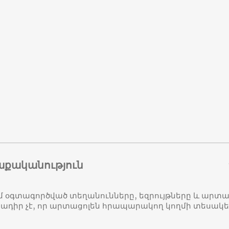
աքականություն
մ օգտագործված տեղանունները, եզրույթները և ար
դիր չէ, որ արտացոլեն հրապարակող կողմի տեսակ