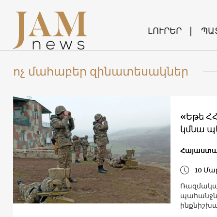
ԼՈՒՐԵՐ
ՊԱ
ոչ մահաբեր զինատեսակներ
«Եթե ՀՀ
կմնա պ
Հայաստ
10 Մա
Ռազմական
պահանջնե
ինքնիշխա