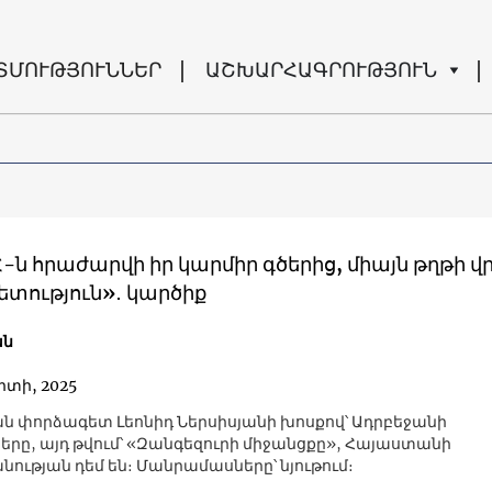
ՏՄՈՒԹՅՈՒՆՆԵՐ
ԱՇԽԱՐՀԱԳՐՈՒԹՅՈՒՆ
-ն հրաժարվի իր կարմիր գծերից, միայն թղթի վ
ետություն»․ կարծիք
ան
րտի, 2025
 փորձագետ Լեոնիդ Ներսիսյանի խոսքով՝ Ադրբեջանի
րը, այդ թվում՝ «Զանգեզուրի միջանցքը», Հայաստանի
նության դեմ են։ Մանրամասները՝ նյութում։