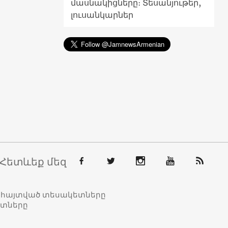
մասնակիցները։ Տեսանյութեր,
լուսանկարներ
Հետևեք մեզ
տահայտված տեսակետները
ետները