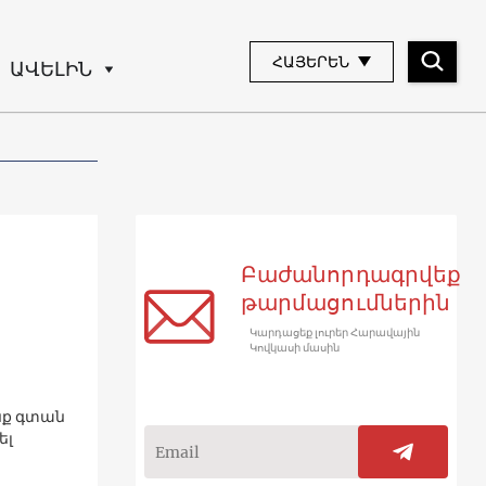
ՀԱՅԵՐԵՆ
ԱՎԵԼԻՆ
Բաժանորդագրվեք
թարմացումներին
Կարդացեք լուրեր Հարավային
Կովկասի մասին
նք գտան
ել