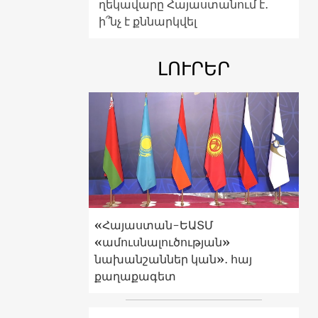
ղեկավարը Հայաստանում է․
ի՞նչ է քննարկվել
ԼՈՒՐԵՐ
«Հայաստան-ԵԱՏՄ
«ամուսնալուծության»
նախանշաններ կան»․ հայ
քաղաքագետ