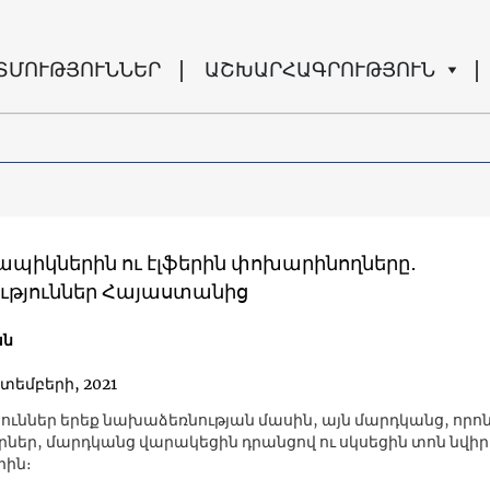
ՏՄՈՒԹՅՈՒՆՆԵՐ
ԱՇԽԱՐՀԱԳՐՈՒԹՅՈՒՆ
ապիկներին ու էլֆերին փոխարինողները․
թյուններ Հայաստանից
ան
կտեմբերի, 2021
ուններ երեք նախաձեռնության մասին, այն մարդկանց, որո
եր, մարդկանց վարակեցին դրանցով ու սկսեցին տոն նվիր
րին։