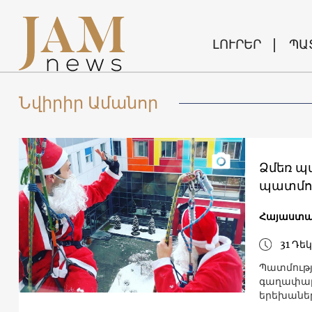
ԼՈՒՐԵՐ
ՊԱ
Նվիրիր Ամանոր
Ձմեռ պ
պատմու
Հայաստ
31 Դե
Պատմությ
գաղափարն
երեխանե