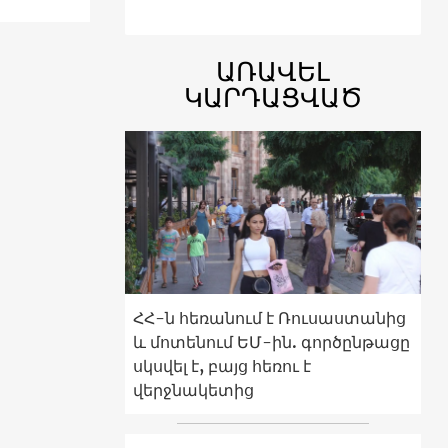
ԱՌԱՎԵԼ
ԿԱՐԴԱՑՎԱԾ
ՀՀ-ն հեռանում է Ռուսաստանից
և մոտենում ԵՄ-ին. գործընթացը
սկսվել է, բայց հեռու է
վերջնակետից