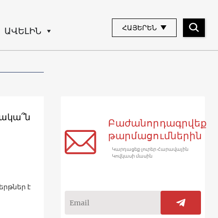
ՀԱՅԵՐԵՆ
ԱՎԵԼԻՆ
սակա՞ն
Բաժանորդագրվեք
թարմացումներին
Կարդացեք լուրեր Հարավային
Կովկասի մասին
երթներ է