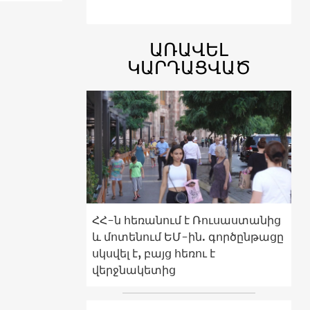
ԱՌԱՎԵԼ
ԿԱՐԴԱՑՎԱԾ
ՀՀ-ն հեռանում է Ռուսաստանից
և մոտենում ԵՄ-ին. գործընթացը
սկսվել է, բայց հեռու է
վերջնակետից