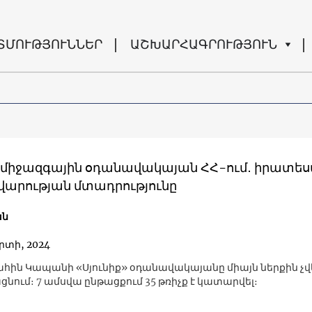
ՏՄՈՒԹՅՈՒՆՆԵՐ
ԱՇԽԱՐՀԱԳՐՈՒԹՅՈՒՆ
կ միջազգային օդանավակայան ՀՀ-ում․ իրատե
վարության մտադրությունը
ան
րտի, 2024
հին Կապանի «Սյունիք» օդանավակայանը միայն ներքին չվ
նում։ 7 ամսվա ընթացքում 35 թռիչք է կատարվել։