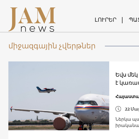
ԼՈՒՐԵՐ
ՊԱ
միջազգային չվերթներ
Եվս մե
է կառա
Հայաստ
22 Մա
Ներկա պա
իրականաց