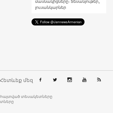
մասնակիցները։ Տեսանյութեր,
լուսանկարներ
Հետևեք մեզ
տահայտված տեսակետները
ետները