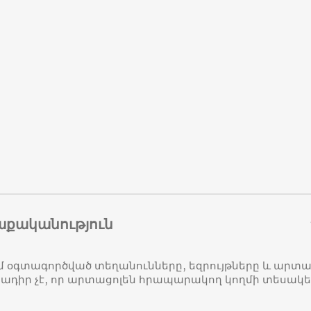
աքականություն
մ օգտագործված տեղանունները, եզրույթները և ար
դիր չէ, որ արտացոլեն հրապարակող կողմի տեսակ