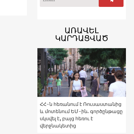
ԱՌԱՎԵԼ
ԿԱՐԴԱՑՎԱԾ
ՀՀ-ն հեռանում է Ռուսաստանից
և մոտենում ԵՄ-ին. գործընթացը
սկսվել է, բայց հեռու է
վերջնակետից