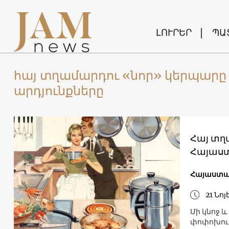
ԼՈՒՐԵՐ
ՊԱ
հայ տղամարդու «նոր» կերպար
արդյունքները
Հայ տղ
Հայաստ
Հայաստ
21 Նոյ
Մի կնոջ 
փոփոխութ