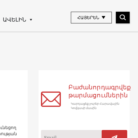
ՀԱՅԵՐԵՆ
ԱՎԵԼԻՆ
Բաժանորդագրվեք
թարմացումներին
Կարդացեք լուրեր Հարավային
Կովկասի մասին
ունեցող
տության