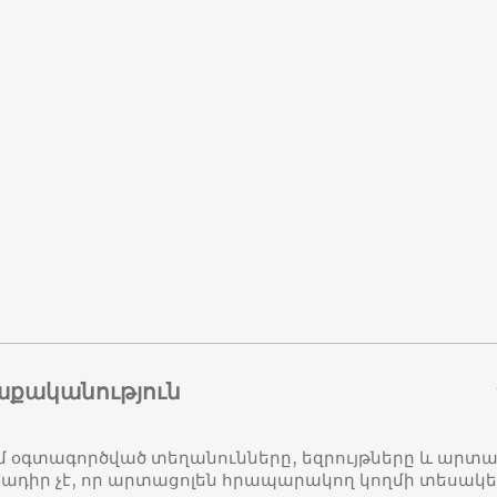
աքականություն
մ օգտագործված տեղանունները, եզրույթները և ար
դիր չէ, որ արտացոլեն հրապարակող կողմի տեսակ