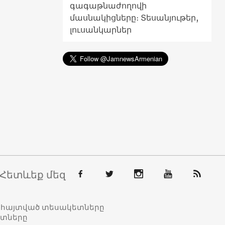
գագաթնաժողովի
մասնակիցները։ Տեսանյութեր,
լուսանկարներ
Հետևեք մեզ
տահայտված տեսակետները
ետները