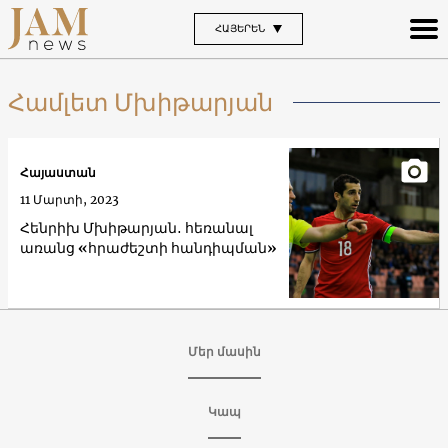
ՀԱՅԵՐԵՆ
Համլետ Մխիթարյան
Հայաստան
11 Մարտի, 2023
Հենրիխ Մխիթարյան․ հեռանալ
առանց «հրաժեշտի հանդիպման»
Մեր մասին
Կապ