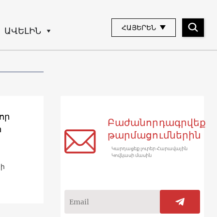
ՀԱՅԵՐԵՆ
ԱՎԵԼԻՆ
որ
Բաժանորդագրվեք
ր
թարմացումներին
Կարդացեք լուրեր Հարավային
Կովկասի մասին
նի