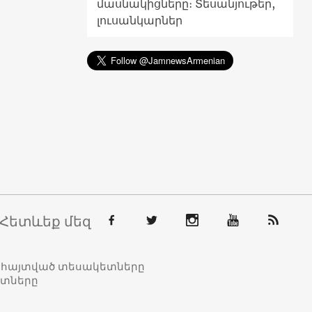
մասնակիցները։ Տեսանյութեր,
լուսանկարներ
Հետևեք մեզ
տահայտված տեսակետները
ետները