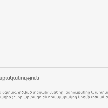
աքականություն
մ օգտագործված տեղանունները, եզրույթները և ար
դիր չէ, որ արտացոլեն հրապարակող կողմի տեսակ