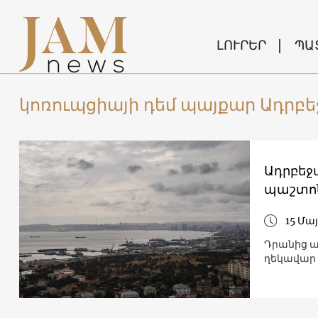
ԼՈՒՐԵՐ
ՊԱ
կոռուպցիայի դեմ պայքար Ադրբե
Ադրբեջ
պաշտոն
15 Մայ
Դրանից ա
ղեկավար