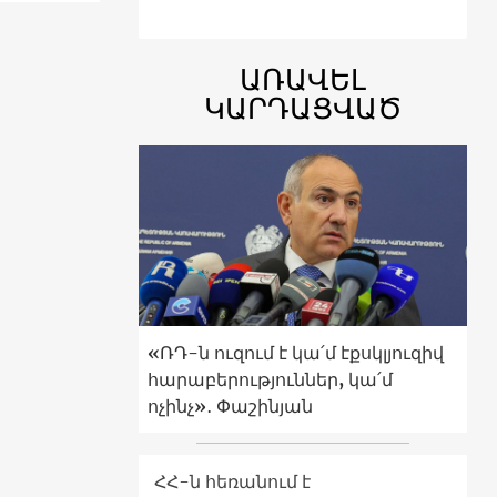
ԱՌԱՎԵԼ
ԿԱՐԴԱՑՎԱԾ
«ՌԴ-ն ուզում է կա՛մ էքսկլյուզիվ
հարաբերություններ, կա՛մ
ոչինչ»․ Փաշինյան
ՀՀ-ն հեռանում է