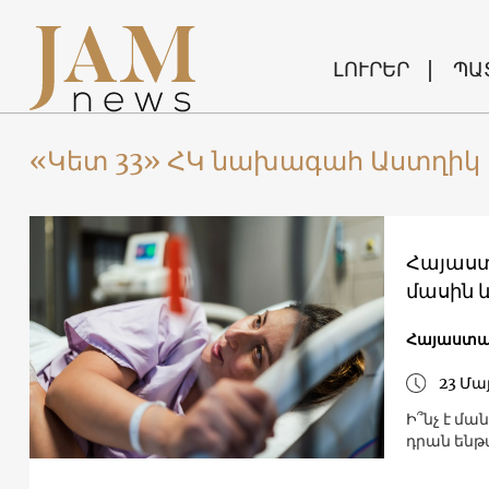
ԼՈՒՐԵՐ
ՊԱ
«Կետ 33» ՀԿ նախագահ Աստղի
Հայաստ
մասին 
Հայաստ
23 Մա
Ի՞նչ է մա
դրան ենթ