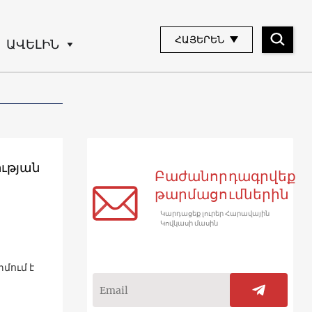
ՀԱՅԵՐԵՆ
ԱՎԵԼԻՆ
ւթյան
Բաժանորդագրվեք
թարմացումներին
Կարդացեք լուրեր Հարավային
Կովկասի մասին
մում է