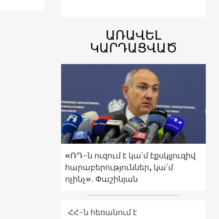
ԱՌԱՎԵԼ
ԿԱՐԴԱՑՎԱԾ
«ՌԴ-ն ուզում է կա՛մ էքսկլյուզիվ
հարաբերություններ, կա՛մ
ոչինչ»․ Փաշինյան
ՀՀ-ն հեռանում է