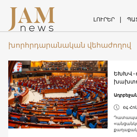
ԼՈՒՐԵՐ
ՊԱ
խորհրդարանական վեհաժողով
ԵԽԽՎ-ո
խախտու
Ադրբեջա
04 Հո
Դատապար
«անցանկա
քաղաքակա