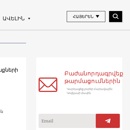
ՀԱՅԵՐԵՆ
ԱՎԵԼԻՆ
նքների
Բաժանորդագրվեք
թարմացումներին
Կարդացեք լուրեր Հարավային
Կովկասի մասին
ին