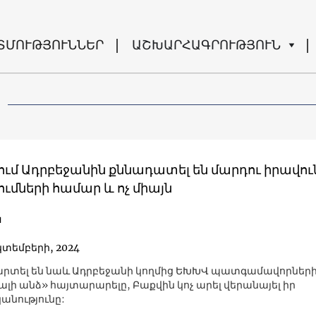
ՏՄՈՒԹՅՈՒՆՆԵՐ
ԱՇԽԱՐՀԱԳՐՈՒԹՅՈՒՆ
ւմ Ադրբեջանին քննադատել են մարդու իրավու
մների համար և ոչ միայն
ն
կտեմբերի, 2024
տել են նաև Ադրբեջանի կողմից ԵԽԽՎ պատգամավորներ
լի անձ» հայտարարելը, Բաքվին կոչ արել վերանայել իր
նությունը: