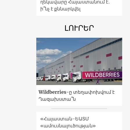
ղեկավարը Հայաստանում է․
ի՞նչ է քննարկվել
ԼՈՒՐԵՐ
Wildberries-ը տեղափոխվում է
Ղազախստա՞ն
«Հայաստան-ԵԱՏՄ
«ամուսնալուծության»