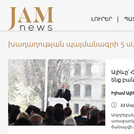
ԼՈՒՐԵՐ
ՊԱ
խաղաղության պայմանագրի 5 սկ
Ալիևը՝
ենք բան
Իլհամ Ալի
23 Ապ
Ադրբեջան
առաջարկա
ճանաչվի։