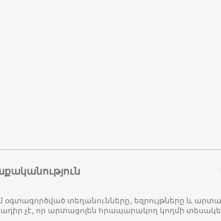
աքականություն
մ օգտագործված տեղանունները, եզրույթները և ար
դիր չէ, որ արտացոլեն հրապարակող կողմի տեսակ