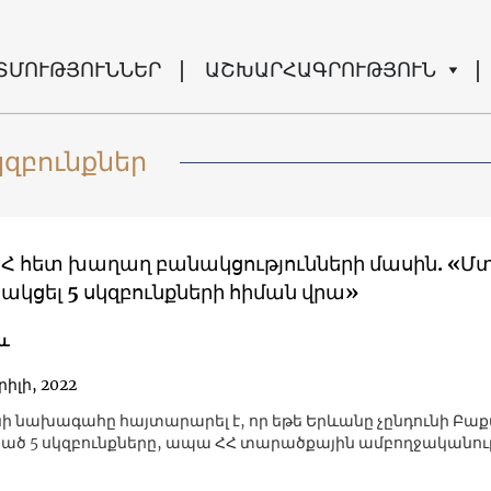
ՏՄՈՒԹՅՈՒՆՆԵՐ
ԱՇԽԱՐՀԱԳՐՈՒԹՅՈՒՆ
զբունքներ
 ՀՀ հետ խաղաղ բանակցությունների մասին. «
ակցել 5 սկզբունքների հիման վրա»
և
րիլի, 2022
ի նախագահը հայտարարել է, որ եթե Երևանը չընդունի Բաք
ծ 5 սկզբունքները, ապա ՀՀ տարածքային ամբողջականությ