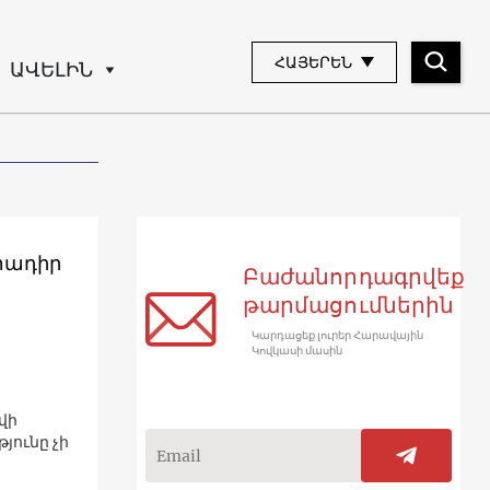
ՀԱՅԵՐԵՆ
ԱՎԵԼԻՆ
Մտադիր
Բաժանորդագրվեք
թարմացումներին
Կարդացեք լուրեր Հարավային
Կովկասի մասին
վի
ունը չի