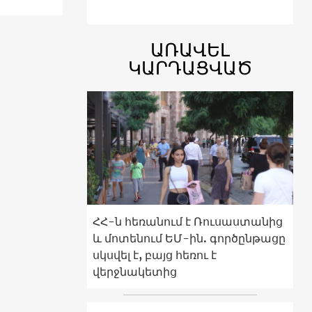
ԱՌԱՎԵԼ
ԿԱՐԴԱՑՎԱԾ
ՀՀ-ն հեռանում է Ռուսաստանից
և մոտենում ԵՄ-ին. գործընթացը
սկսվել է, բայց հեռու է
վերջնակետից