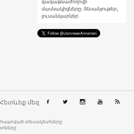
գագաթնաժողովի
մասնակիցները։ Տեսանյութեր,
լուսանկարներ
Հետևեք մեզ
տահայտված տեսակետները
ետները